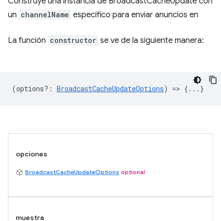
Construye una instancia de BroadcastCacheUpdate con
un
channelName
específico para enviar anuncios en
La función
constructor
se ve de la siguiente manera:
(
options?
:
BroadcastCacheUpdateOptions
) => {...}
opciones
BroadcastCacheUpdateOptions
optional
muestra