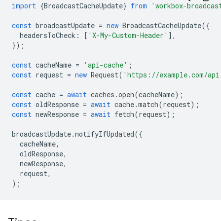
import
{
BroadcastCacheUpdate
}
from
'workbox-broadcas
const
broadcastUpdate
=
new
BroadcastCacheUpdate
({
headersToCheck
:
[
'X-My-Custom-Header'
],
});
const
cacheName
=
'api-cache'
;
const
request
=
new
Request
(
'https://example.com/api
const
cache
=
await
caches
.
open
(
cacheName
);
const
oldResponse
=
await
cache
.
match
(
request
);
const
newResponse
=
await
fetch
(
request
);
broadcastUpdate
.
notifyIfUpdated
({
cacheName
,
oldResponse
,
newResponse
,
request
,
);