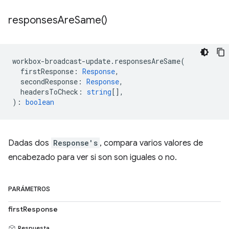
responses
Are
Same(
)
workbox
-
broadcast
-
update
.
responsesAreSame
(
firstResponse
:
Response
,
secondResponse
:
Response
,
headersToCheck
:
string
[],
)
:
boolean
Dadas dos
Response's
, compara varios valores de
encabezado para ver si son son iguales o no.
PARÁMETROS
firstResponse
Respuesta