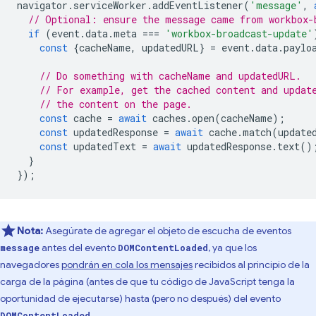
navigator
.
serviceWorker
.
addEventListener
(
'message'
,
// Optional: ensure the message came from workbox-
if
(
event
.
data
.
meta
===
'workbox-broadcast-update'
const
{
cacheName
,
updatedURL
}
=
event
.
data
.
paylo
// Do something with cacheName and updatedURL.
// For example, get the cached content and updat
// the content on the page.
const
cache
=
await
caches
.
open
(
cacheName
);
const
updatedResponse
=
await
cache
.
match
(
update
const
updatedText
=
await
updatedResponse
.
text
()
}
});
Nota:
Asegúrate de agregar el objeto de escucha de eventos
antes del evento
, ya que los
message
DOMContentLoaded
navegadores
pondrán en cola los mensajes
recibidos al principio de la
carga de la página (antes de que tu código de JavaScript tenga la
oportunidad de ejecutarse) hasta (pero no después) del evento
.
DOMContentLoaded