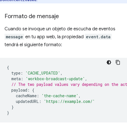
Formato de mensaje
Cuando se invoque un objeto de escucha de eventos
message
en tu app web, la propiedad
event.data
tendrá el siguiente formato:
{
type
:
'CACHE_UPDATED'
,
meta
:
'workbox-broadcast-update'
,
// The two payload values vary depending on the ac
payload
:
{
cacheName
:
'the-cache-name'
,
updatedURL
:
'https://example.com/'
}
}