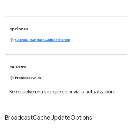
opciones
CacheDidUpdateCallbackParam
muestra
Promesa<void>
Se resuelve una vez que se envía la actualización.
Broadcast
Cache
Update
Options