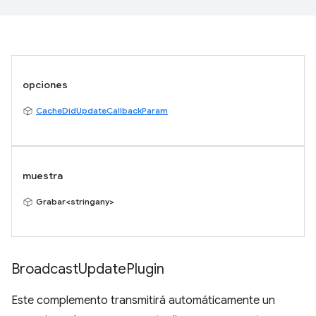
opciones
CacheDidUpdateCallbackParam
muestra
Grabar<stringany>
Broadcast
Update
Plugin
Este complemento transmitirá automáticamente un