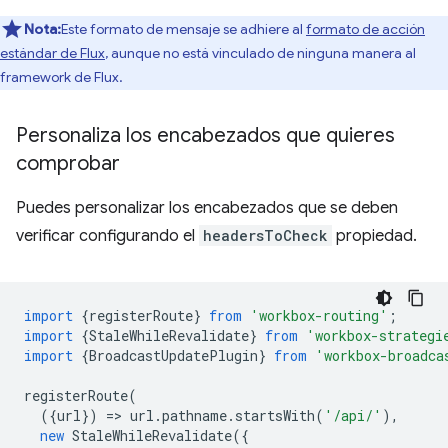
Nota:
Este formato de mensaje se adhiere al
formato de acción
estándar de Flux
, aunque no está vinculado de ninguna manera al
framework de Flux.
Personaliza los encabezados que quieres
comprobar
Puedes personalizar los encabezados que se deben
verificar configurando el
headersToCheck
propiedad.
import
{
registerRoute
}
from
'workbox-routing'
;
import
{
StaleWhileRevalidate
}
from
'workbox-strategi
import
{
BroadcastUpdatePlugin
}
from
'workbox-broadca
registerRoute
(
({
url
})
=
>
url
.
pathname
.
startsWith
(
'/api/'
),
new
StaleWhileRevalidate
({