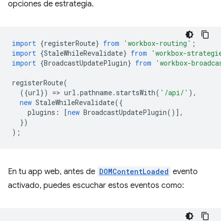
opciones de estrategia.
import
{
registerRoute
}
from
'workbox-routing'
;
import
{
StaleWhileRevalidate
}
from
'workbox-strategi
import
{
BroadcastUpdatePlugin
}
from
'workbox-broadca
registerRoute
(
({
url
})
=
>
url
.
pathname
.
startsWith
(
'/api/'
),
new
StaleWhileRevalidate
({
plugins
:
[
new
BroadcastUpdatePlugin
()],
})
);
En tu app web, antes de
DOMContentLoaded
evento
activado, puedes escuchar estos eventos como: