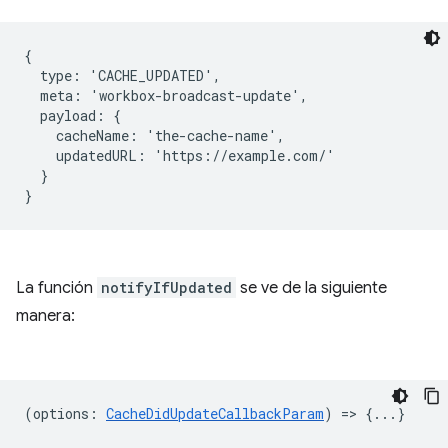
{

  type: 'CACHE_UPDATED',

  meta: 'workbox-broadcast-update',

  payload: {

    cacheName: 'the-cache-name',

    updatedURL: 'https://example.com/'

  }

La función
notifyIfUpdated
se ve de la siguiente
manera:
(
options
:
CacheDidUpdateCallbackParam
) => {...}