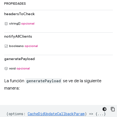
PROPIEDADES
headersToCheck
string[]
opcional
notifyAllClients
booleano
opcional
generatePayload
void
opcional
La función
generatePayload
se ve de la siguiente
manera:
(
options
:
CacheDidUpdateCallbackParam
) => {...}