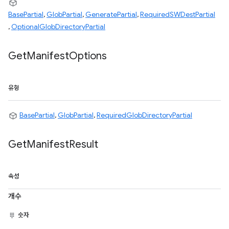
BasePartial
,
GlobPartial
,
GeneratePartial
,
RequiredSWDestPartial
,
OptionalGlobDirectoryPartial
Get
Manifest
Options
유형
BasePartial
,
GlobPartial
,
RequiredGlobDirectoryPartial
Get
Manifest
Result
속성
개수
숫자