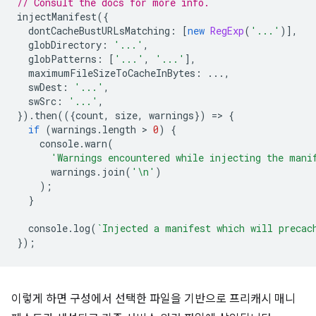
// Consult the docs for more info.
injectManifest
({
dontCacheBustURLsMatching
:
[
new
RegExp
(
'...'
)],
globDirectory
:
'...'
,
globPatterns
:
[
'...'
,
'...'
],
maximumFileSizeToCacheInBytes
:
...,
swDest
:
'...'
,
swSrc
:
'...'
,
}).
then
(({
count
,
size
,
warnings
})
=
>
{
if
(
warnings
.
length
 > 
0
)
{
console
.
warn
(
'Warnings encountered while injecting the mani
warnings
.
join
(
'\n'
)
);
}
console
.
log
(
`Injected a manifest which will precac
});
이렇게 하면 구성에서 선택한 파일을 기반으로 프리캐시 매니