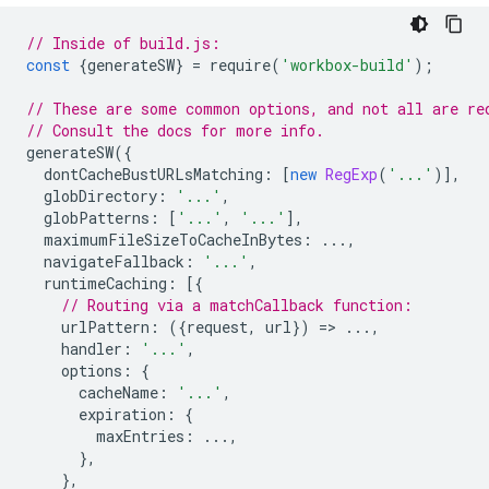
// Inside of build.js:
const
{
generateSW
}
=
require
(
'workbox-build'
);
// These are some common options, and not all are re
// Consult the docs for more info.
generateSW
({
dontCacheBustURLsMatching
:
[
new
RegExp
(
'...'
)],
globDirectory
:
'...'
,
globPatterns
:
[
'...'
,
'...'
],
maximumFileSizeToCacheInBytes
:
...,
navigateFallback
:
'...'
,
runtimeCaching
:
[{
// Routing via a matchCallback function:
urlPattern
:
({
request
,
url
})
=
>
...,
handler
:
'...'
,
options
:
{
cacheName
:
'...'
,
expiration
:
{
maxEntries
:
...,
},
},