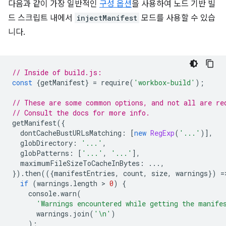
다음과 같이 가장 일반적인
구성 옵션
을 사용하여 노드 기반 빌
드 스크립트 내에서
injectManifest
모드를 사용할 수 있습
니다.
// Inside of build.js:
const
{
getManifest
}
=
require
(
'workbox-build'
);
// These are some common options, and not all are re
// Consult the docs for more info.
getManifest
({
dontCacheBustURLsMatching
:
[
new
RegExp
(
'...'
)],
globDirectory
:
'...'
,
globPatterns
:
[
'...'
,
'...'
],
maximumFileSizeToCacheInBytes
:
...,
}).
then
(({
manifestEntries
,
count
,
size
,
warnings
})
=
if
(
warnings
.
length
 > 
0
)
{
console
.
warn
(
'Warnings encountered while getting the manife
warnings
.
join
(
'\n'
)
);