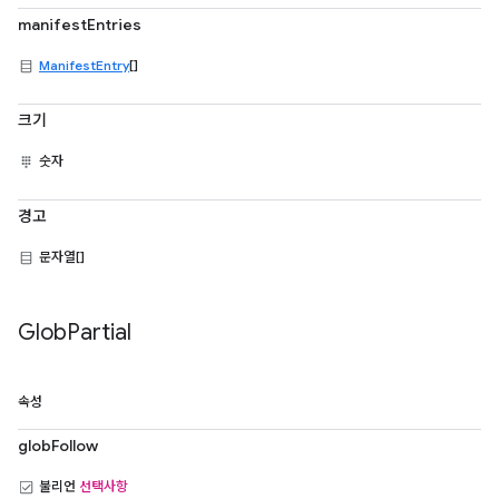
manifestEntries
ManifestEntry
[]
크기
숫자
경고
문자열[]
Glob
Partial
속성
globFollow
불리언
선택사항