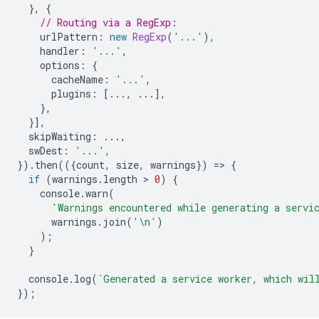
},
{
// Routing via a RegExp:
urlPattern
:
new
RegExp
(
'...'
),
handler
:
'...'
,
options
:
{
cacheName
:
'...'
,
plugins
:
[...,
...],
},
}],
skipWaiting
:
...,
swDest
:
'...'
,
}).
then
(({
count
,
size
,
warnings
})
=
>
{
if
(
warnings
.
length
 > 
0
)
{
console
.
warn
(
'Warnings encountered while generating a servi
warnings
.
join
(
'\n'
)
);
}
console
.
log
(
`Generated a service worker, which wil
});