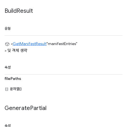
Build
Result
유형
<
GetManifestResult
"manifestEntries"
> 및 객체 생략
속성
filePaths
문자열[]
Generate
Partial
속성