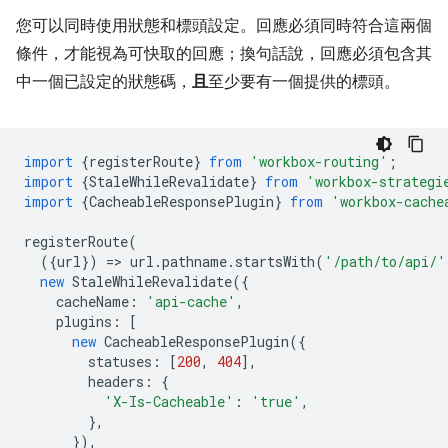
您可以同時使用狀態和標頭設定。回應必須同時符合這兩個
條件，才能視為可快取的回應；換句話說，回應必須包含其
中一個已設定的狀態碼，
且
至少要有一個提供的標頭。
import
{
registerRoute
}
from
'workbox-routing'
;
import
{
StaleWhileRevalidate
}
from
'workbox-strategi
import
{
CacheableResponsePlugin
}
from
'workbox-cache
registerRoute
(
({
url
})
=
>
url
.
pathname
.
startsWith
(
'/path/to/api/'
new
StaleWhileRevalidate
({
cacheName
:
'api-cache'
,
plugins
:
[
new
CacheableResponsePlugin
({
statuses
:
[
200
,
404
],
headers
:
{
'X-Is-Cacheable'
:
'true'
,
},
}),