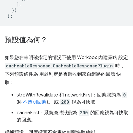
],
})
);
預設值為何？
如果您在未明確指定的情況下使用 Workbox 內建策略 設定
cacheableResponse.CacheableResponsePlugin
時，
下列預設條件為 用於判定是否應收到來自網路的回應 快
取：
stroWithRevalidate 和 networkFirst：回應狀態為
0
(即
不透明回應
)。 或
200
視為可快取
cacheFirst：系統會將狀態為
200
的回應視為可快取
的回應。
根據預設，回應標頭不會用於判斷快取功能。