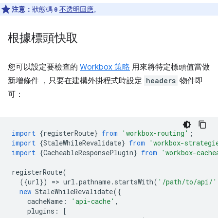
注意：
狀態碼
不透明回應
。
0
根據標頭快取
您可以設定要檢查的
Workbox 策略
用來將特定標頭值當做
新增條件 ，只要在建構外掛程式時設定
headers
物件即
可：
import
{
registerRoute
}
from
'workbox-routing'
;
import
{
StaleWhileRevalidate
}
from
'workbox-strategi
import
{
CacheableResponsePlugin
}
from
'workbox-cache
registerRoute
(
({
url
})
=
>
url
.
pathname
.
startsWith
(
'/path/to/api/'
new
StaleWhileRevalidate
({
cacheName
:
'api-cache'
,
plugins
:
[