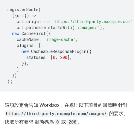
registerRoute
(
({
url
})
=
url
.
origin
===
'https://third-party.example.com'
url
.
pathname
.
startsWith
(
'/images/'
),
new
CacheFirst
({
cacheName
:
'image-cache'
,
plugins
:
[
new
CacheableResponsePlugin
({
statuses
:
[
0
,
200
],
}),
],
})
);
這項設定會告知 Workbox，在處理以下項目的回應時 針對
https://third-party.example.com/images/
的要求、
快取所有要求 狀態碼為
0
或
200
。