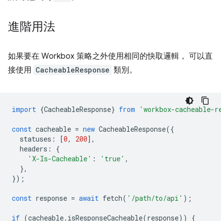
進階用法
如果要在 Workbox 策略之外使用相同的快取邏輯， 可以直
接使用
CacheableResponse
類別。
import
{
CacheableResponse
}
from
'workbox-cacheable-r
const
cacheable
=
new
CacheableResponse
({
statuses
:
[
0
,
200
],
headers
:
{
'X-Is-Cacheable'
:
'true'
,
},
});
const
response
=
await
fetch
(
'/path/to/api'
);
if
(
cacheable
.
isResponseCacheable
(
response
))
{