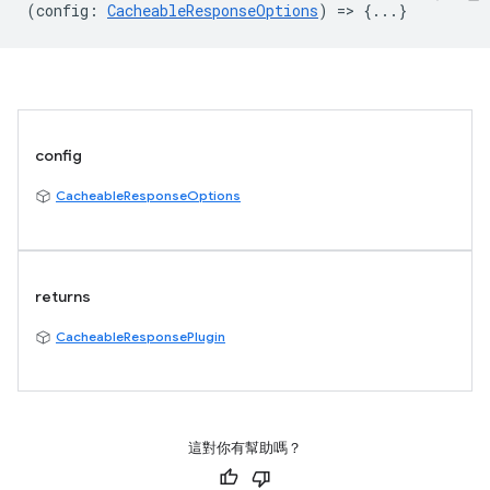
(
config
:
CacheableResponseOptions
) => {...}
config
CacheableResponseOptions
returns
CacheableResponsePlugin
這對你有幫助嗎？