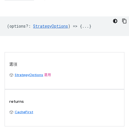
(
options?
:
StrategyOptions
) => {...}
選項
StrategyOptions
選用
returns
CacheFirst