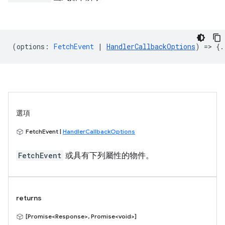
(
options
:
FetchEvent
|
HandlerCallbackOptions
) => {.
選項
FetchEvent |
HandlerCallbackOptions
FetchEvent
或具有下列屬性的物件。
returns
[Promise<Response>, Promise<void>]