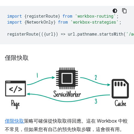
import
{
registerRoute
}
from
'workbox-routing'
;
import
{
NetworkOnly
}
from
'workbox-strategies'
;
registerRoute
(({
url
})
=
>
url
.
pathname
.
startsWith
(
'/a
僅限快取
僅限快取
策略可確保從快取取得回應。這在 Workbox 中較
不常見，但如果您有自己的預先快取步驟，這會很有用。