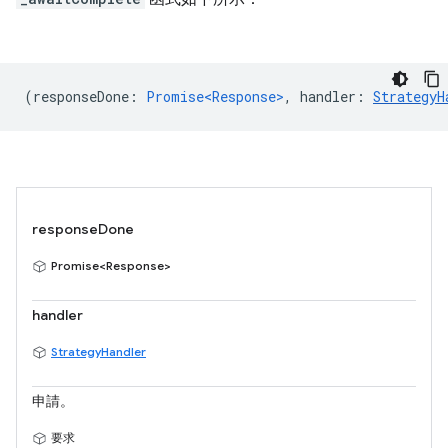
(
responseDone
:
Promise<Response>
,
handler
:
StrategyH
responseDone
Promise<Response>
handler
StrategyHandler
申請。
要求