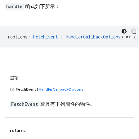
handle
函式如下所示：
(
options
:
FetchEvent
|
HandlerCallbackOptions
) => {.
選項
FetchEvent |
HandlerCallbackOptions
FetchEvent
或具有下列屬性的物件。
returns