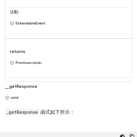
活動
ExtendableEvent
returns
Promise<void>
__getResponse
void
_getResponse
函式如下所示：