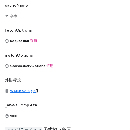
cacheName
字串
fetchOptions
RequestInit
選填
matchOptions
CacheQueryOptions
選用
外掛程式
WorkboxPlugin
[]
_awaitComplete
void
_awaitComplete
函式如下所示：