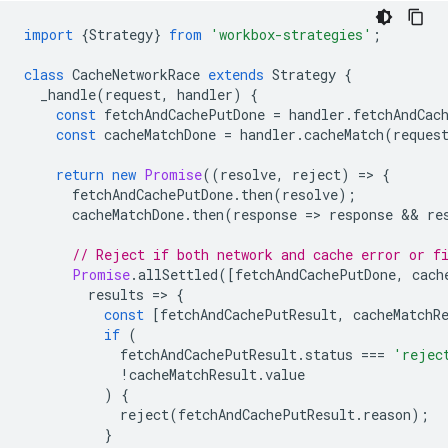
import
{
Strategy
}
from
'workbox-strategies'
;
class
CacheNetworkRace
extends
Strategy
{
_handle
(
request
,
handler
)
{
const
fetchAndCachePutDone
=
handler
.
fetchAndCac
const
cacheMatchDone
=
handler
.
cacheMatch
(
reques
return
new
Promise
((
resolve
,
reject
)
=
>
{
fetchAndCachePutDone
.
then
(
resolve
);
cacheMatchDone
.
then
(
response
=
>
response
 && 
re
// Reject if both network and cache error or f
Promise
.
allSettled
([
fetchAndCachePutDone
,
cach
results
=
>
{
const
[
fetchAndCachePutResult
,
cacheMatchR
if
(
fetchAndCachePutResult
.
status
===
'rejec
!
cacheMatchResult
.
value
)
{
reject
(
fetchAndCachePutResult
.
reason
);
}