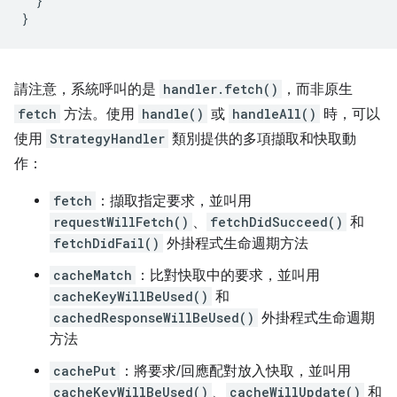
}
}
請注意，系統呼叫的是
handler.fetch()
，而非原生
fetch
方法。使用
handle()
或
handleAll()
時，可以
使用
StrategyHandler
類別提供的多項擷取和快取動
作：
fetch
：擷取指定要求，並叫用
requestWillFetch()
、
fetchDidSucceed()
和
fetchDidFail()
外掛程式生命週期方法
cacheMatch
：比對快取中的要求，並叫用
cacheKeyWillBeUsed()
和
cachedResponseWillBeUsed()
外掛程式生命週期
方法
cachePut
：將要求/回應配對放入快取，並叫用
cacheKeyWillBeUsed()
、
cacheWillUpdate()
和