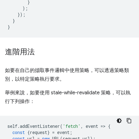
}
);
});
}
}
進階用法
如要在自己的擷取事件邏輯中使用策略，可以透過策略類
別，以特定策略執行要求。
舉例來說，如要使用 stale-while-revalidate 策略，可以執
行下列操作：
self
.
addEventListener
(
'fetch'
,
event
=
>
{
const
{
request
}
=
event
;
const
url
=
new
URL
(
request
.
url
);