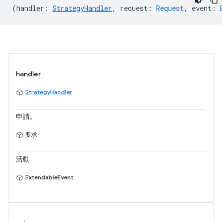
(
handler
:
StrategyHandler
,
request
:
Request
,
event
:
handler
StrategyHandler
申請。
要求
活動
ExtendableEvent