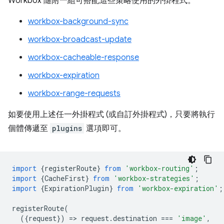
Workbox 隨附一組可搭配這些策略使用的外掛程式。
workbox-background-sync
workbox-broadcast-update
workbox-cacheable-response
workbox-expiration
workbox-range-requests
如要使用上述任一外掛程式 (或自訂外掛程式)，只要將執行
個體傳遞至
plugins
選項即可。
import
{
registerRoute
}
from
'workbox-routing'
;
import
{
CacheFirst
}
from
'workbox-strategies'
;
import
{
ExpirationPlugin
}
from
'workbox-expiration'
;
registerRoute
(
({
request
})
=
>
request
.
destination
===
'image'
,