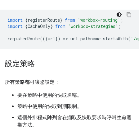
import
{
registerRoute
}
from
'workbox-routing'
;
import
{
CacheOnly
}
from
'workbox-strategies'
;
registerRoute
(({
url
})
=
>
url
.
pathname
.
startsWith
(
'/a
設定策略
所有策略都可讓您設定：
要在策略中使用的快取名稱。
策略中使用的快取到期限制。
這個外掛程式陣列會在擷取及快取要求時呼叫生命週
期方法。