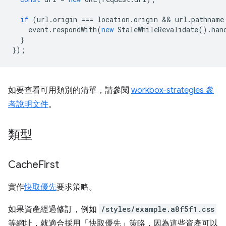
if
(
url
.
origin
===
location
.
origin
 && 
url
.
pathname
event
.
respondWith
(
new
StaleWhileRevalidate
().
han
}
});
如要查看可用類別的清單，請參閱
workbox-strategies 參
考說明文件
。
類型
Cache
First
實作
快取優先
要求策略。
如果資產經過修訂，例如
/styles/example.a8f5f1.css
等網址，就適合採用「快取優先」策略，因為這些資產可以