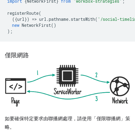
import
{
NetworkFirst
}
from
'workbox-strategies'
;
registerRoute
(
({
url
})
=
>
url
.
pathname
.
startsWith
(
'/social-timeli
new
NetworkFirst
()
);
僅限網路
如要確保特定要求由聯播網處理，請使用「僅限聯播網」
策
略。