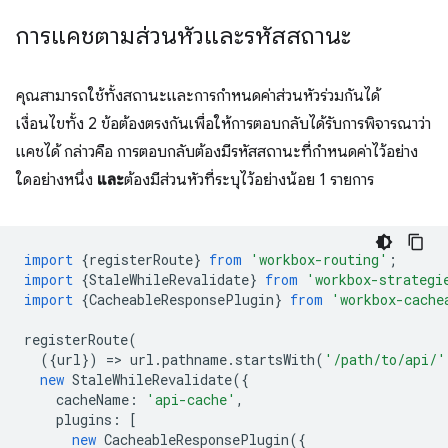
การแคชตามส่วนหัวและรหัสสถานะ
คุณสามารถใช้ทั้งสถานะและการกำหนดค่าส่วนหัวร่วมกันได้
เงื่อนไขทั้ง 2 ข้อต้องตรงกันเพื่อให้การตอบกลับได้รับการพิจารณาว่า
แคชได้ กล่าวคือ การตอบกลับต้องมีรหัสสถานะที่กําหนดค่าไว้อย่าง
ใดอย่างหนึ่ง
และ
ต้องมีส่วนหัวที่ระบุไว้อย่างน้อย 1 รายการ
import
{
registerRoute
}
from
'workbox-routing'
;
import
{
StaleWhileRevalidate
}
from
'workbox-strategi
import
{
CacheableResponsePlugin
}
from
'workbox-cache
registerRoute
(
({
url
})
=
>
url
.
pathname
.
startsWith
(
'/path/to/api/'
new
StaleWhileRevalidate
({
cacheName
:
'api-cache'
,
plugins
:
[
new
CacheableResponsePlugin
({