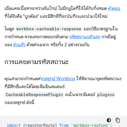
เมื่อแคชเนื้อหาระหว่างรันไทม์ ไม่มีกฎใดที่ใช้ได้กับทั้งหมด
คำตอบ
ที่ได้รับคือ "ถูกต้อง" และมีสิทธิ์ที่จะบันทึกและนำมาใช้ใหม่
โมดูล
workbox-cacheable-response
มอบวิธีมาตรฐานใน
การกำหนด ควรแคชการตอบกลับตาม
รหัสสถานะตัวเลข
การมีอยู่
ของ
ส่วนหัว
ด้วยค่าเฉพาะ หรือทั้ง 2 อย่างรวมกัน
การแคชตามรหัสสถานะ
คุณสามารถกําหนดค่า
กลยุทธ์ Workbox
ให้พิจารณาชุดรหัสสถานะ
ที่มีสิทธิ์แคชได้โดยเพิ่มอินสแตนซ์
CacheableResponsePlugin
ลงในพารามิเตอร์
plugins
ของกลยุทธ์ ดังนี้
import
{
registerRoute
}
from
'workbox-routing'
;