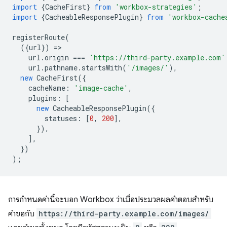
import
{
CacheFirst
}
from
'workbox-strategies'
;
import
{
CacheableResponsePlugin
}
from
'workbox-cache
registerRoute
(
({
url
})
=
url
.
origin
===
'https://third-party.example.com'
url
.
pathname
.
startsWith
(
'/images/'
),
new
CacheFirst
({
cacheName
:
'image-cache'
,
plugins
:
[
new
CacheableResponsePlugin
({
statuses
:
[
0
,
200
],
}),
],
})
);
การกำหนดค่านี้จะบอก Workbox ว่าเมื่อประมวลผลคำตอบสำหรับ
คำขอกับ
https://third-party.example.com/images/