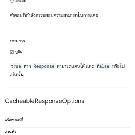
คำตอบ
คำตอบที่กําลังตรวจสอบความสามารถในการแคช
returns
บูลีน
true
หาก
Response
สามารถแคชได้ และ
false
หรือไม่
เช่นนั้น
Cacheable
Response
Options
พร็อพเพอร์ตี้
ส่วนหัว