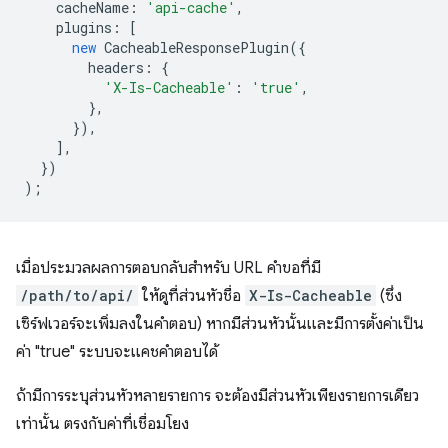
cacheName
:
'api-cache'
,
plugins
:
[
new
CacheableResponsePlugin
({
headers
:
{
'X-Is-Cacheable'
:
'true'
,
},
}),
],
})
);
เมื่อประมวลผลการตอบกลับสำหรับ URL คำขอที่มี
/path/to/api/
ให้ดูที่ส่วนหัวชื่อ
X-Is-Cacheable
(ซึ่ง
เซิร์ฟเวอร์จะเพิ่มลงในคำตอบ) หากมีส่วนหัวนั้นและมีการตั้งค่าเป็น
ค่า "true" ระบบจะแคชคำตอบได้
ถ้ามีการระบุส่วนหัวหลายรายการ จะต้องมีส่วนหัวเพียงรายการเดียว
เท่านั้น ตรงกับค่าที่เชื่อมโยง