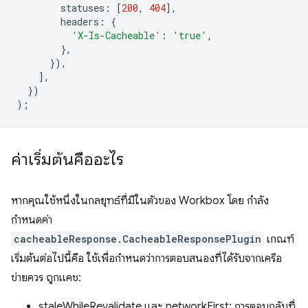
statuses
:
[
200
,
404
],
headers
:
{
'X-Is-Cacheable'
:
'true'
,
},
}),
],
})
);
ค่าเริ่มต้นคืออะไร
หากคุณใช้หนึ่งในกลยุทธ์ที่มีในตัวของ Workbox โดย กำลัง
กำหนดค่า
cacheableResponse.CacheableResponsePlugin
เกณฑ์
เริ่มต้นต่อไปนี้คือ ใช้เพื่อกำหนดว่าการตอบสนองที่ได้รับจากเครือ
ข่ายควร ถูกแคช:
staleWhileRevalidate และ networkFirst: การตอบกลับที่