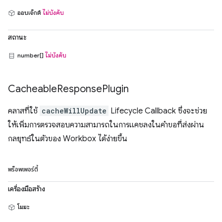
ออบเจ็กต์
ไม่บังคับ
สถานะ
number[]
ไม่บังคับ
Cacheable
Response
Plugin
คลาสที่ใช้
cacheWillUpdate
Lifecycle Callback ซึ่งจะช่วย
ให้เพิ่มการตรวจสอบความสามารถในการแคชลงในคำขอที่ส่งผ่าน
กลยุทธ์ในตัวของ Workbox ได้ง่ายขึ้น
พร็อพเพอร์ตี้
เครื่องมือสร้าง
โมฆะ