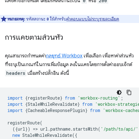
แคชคำขอทั้งหมด โดยมีรหัสสถานะเป็น
0
หรือ
200
หมายเหตุ:
รหัสสถานะ
ใช้สำหรับ
คำตอบแบบไม่ระบุรายละเอียด
0
การแคชตามส่วนหัว
คุณสามารถกำหนดค่า
กลยุทธ์ Workbox
เพื่อเลือก เพื่อหาค่าส่วนหัว
ที่ระบุเป็นเกณฑ์ในการเพิ่มข้อมูล ลงในแคชโดยการตั้งค่าออบเจ็กต์
headers
เมื่อสร้างปลั๊กอิน ดังนี้
import
{
registerRoute
}
from
'workbox-routing'
;
import
{
StaleWhileRevalidate
}
from
'workbox-strategi
import
{
CacheableResponsePlugin
}
from
'workbox-cache
registerRoute
(
({
url
})
=
>
url
.
pathname
.
startsWith
(
'/path/to/api/'
new
StaleWhileRevalidate
({