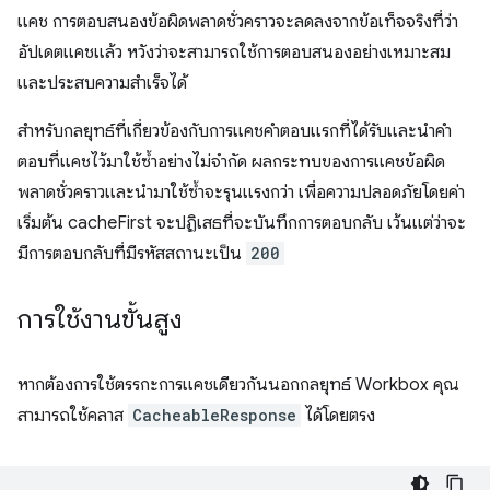
แคช การตอบสนองข้อผิดพลาดชั่วคราวจะลดลงจากข้อเท็จจริงที่ว่า
อัปเดตแคชแล้ว หวังว่าจะสามารถใช้การตอบสนองอย่างเหมาะสม
และประสบความสำเร็จได้
สําหรับกลยุทธ์ที่เกี่ยวข้องกับการแคชคําตอบแรกที่ได้รับและนําคํา
ตอบที่แคชไว้มาใช้ซ้ำอย่างไม่จํากัด ผลกระทบของการแคชข้อผิด
พลาดชั่วคราวและนํามาใช้ซ้ำจะรุนแรงกว่า เพื่อความปลอดภัยโดยค่า
เริ่มต้น cacheFirst จะปฏิเสธที่จะบันทึกการตอบกลับ เว้นแต่ว่าจะ
มีการตอบกลับที่มีรหัสสถานะเป็น
200
การใช้งานขั้นสูง
หากต้องการใช้ตรรกะการแคชเดียวกันนอกกลยุทธ์ Workbox คุณ
สามารถใช้คลาส
CacheableResponse
ได้โดยตรง