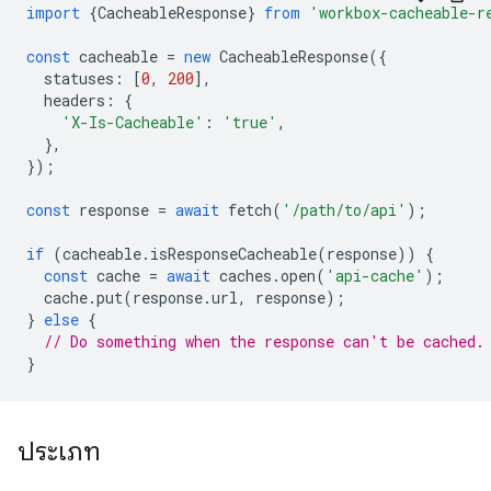
import
{
CacheableResponse
}
from
'workbox-cacheable-r
const
cacheable
=
new
CacheableResponse
({
statuses
:
[
0
,
200
],
headers
:
{
'X-Is-Cacheable'
:
'true'
,
},
});
const
response
=
await
fetch
(
'/path/to/api'
);
if
(
cacheable
.
isResponseCacheable
(
response
))
{
const
cache
=
await
caches
.
open
(
'api-cache'
);
cache
.
put
(
response
.
url
,
response
);
}
else
{
// Do something when the response can't be cached.
}
ประเภท