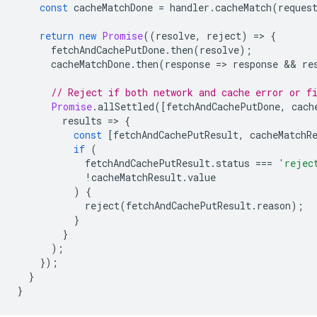
const
cacheMatchDone
=
handler
.
cacheMatch
(
reques
return
new
Promise
((
resolve
,
reject
)
=
>
{
fetchAndCachePutDone
.
then
(
resolve
);
cacheMatchDone
.
then
(
response
=
>
response
 && 
re
// Reject if both network and cache error or f
Promise
.
allSettled
([
fetchAndCachePutDone
,
cach
results
=
>
{
const
[
fetchAndCachePutResult
,
cacheMatchR
if
(
fetchAndCachePutResult
.
status
===
'rejec
!
cacheMatchResult
.
value
)
{
reject
(
fetchAndCachePutResult
.
reason
);
}
}
);
});
}
}