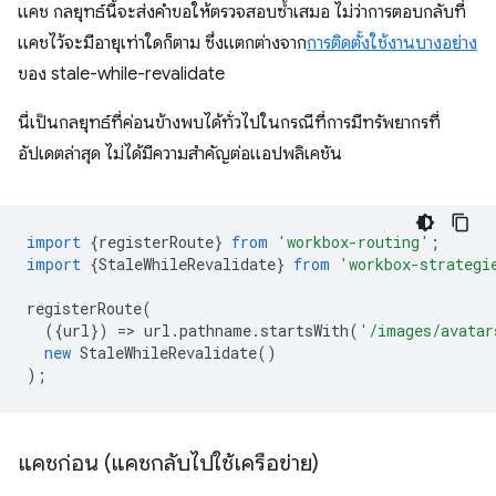
แคช กลยุทธ์นี้จะส่งคำขอให้ตรวจสอบซ้ำเสมอ ไม่ว่าการตอบกลับที่
แคชไว้จะมีอายุเท่าใดก็ตาม ซึ่งแตกต่างจาก
การติดตั้งใช้งานบางอย่าง
ของ stale-while-revalidate
นี่เป็นกลยุทธ์ที่ค่อนข้างพบได้ทั่วไปในกรณีที่การมีทรัพยากรที่
อัปเดตล่าสุด ไม่ได้มีความสำคัญต่อแอปพลิเคชัน
import
{
registerRoute
}
from
'workbox-routing'
;
import
{
StaleWhileRevalidate
}
from
'workbox-strategi
registerRoute
(
({
url
})
=
>
url
.
pathname
.
startsWith
(
'/images/avatar
new
StaleWhileRevalidate
()
);
แคชก่อน (แคชกลับไปใช้เครือข่าย)