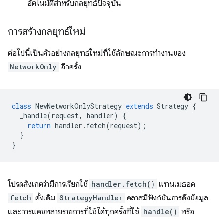
อัตโนมัติสำหรับกลยุทธ์ปัจจุบัน
การสร้างกลยุทธ์ใหม่
ต่อไปนี้เป็นตัวอย่างกลยุทธ์ใหม่ที่ใช้ลักษณะการทำงานของ
NetworkOnly
อีกครั้ง
class
NewNetworkOnlyStrategy
extends
Strategy
{
_handle
(
request
,
handler
)
{
return
handler
.
fetch
(
request
);
}
}
โปรดสังเกตว่ามีการเรียกใช้
handler.fetch()
แทนเมธอด
fetch
ดั้งเดิม
StrategyHandler
คลาสมีฟังก์ชันการดึงข้อมูล
และการแคชหลายรายการที่ใช้ได้ทุกครั้งที่ใช้
handle()
หรือ