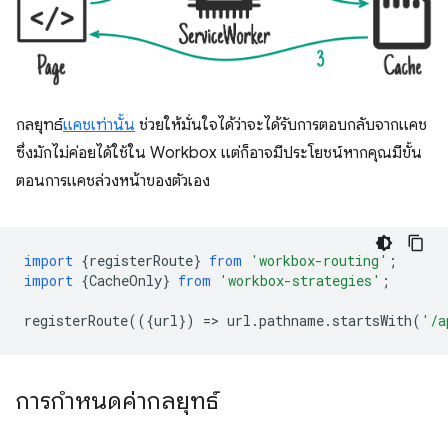
กลยุทธ์
แคชเท่านั้น
ช่วยให้มั่นใจได้ว่าจะได้รับการตอบกลับจากแคช
ซึ่งมักไม่ค่อยได้ใช้ใน Workbox แต่ก็อาจมีประโยชน์หากคุณมีขั้น
ตอนการแคชล่วงหน้าของตัวเอง
import
{
registerRoute
}
from
'workbox-routing'
;
import
{
CacheOnly
}
from
'workbox-strategies'
;
registerRoute
(({
url
})
=
>
url
.
pathname
.
startsWith
(
'/a
การกำหนดค่ากลยุทธ์