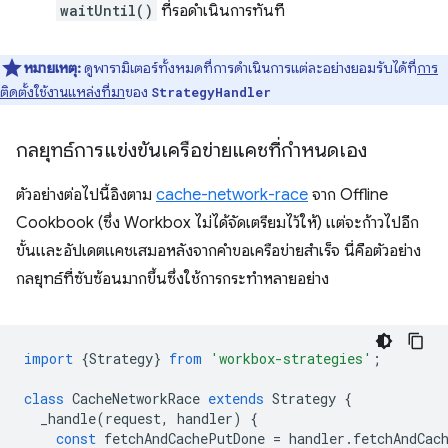
waitUntil()
ที่รอดำเนินการทันที
หมายเหตุ:
ดูพารามิเตอร์ทั้งหมดที่การดำเนินการแต่ละอย่างยอมรับได้ที่
การ
ติดตั้งใช้งานแหล่งที่มา
ของ
StrategyHandler
กลยุทธ์การแข่งขันเครือข่ายแคชที่กำหนดเอง
ตัวอย่างต่อไปนี้อิงตาม
cache-network-race
จาก Offline
Cookbook (ซึ่ง Workbox ไม่ได้จัดเตรียมไว้ให้) แต่จะก้าวไปอีก
ขั้นและอัปเดตแคชเสมอหลังจากคำขอเครือข่ายสำเร็จ นี่คือตัวอย่าง
กลยุทธ์ที่ซับซ้อนมากขึ้นซึ่งใช้การกระทําหลายอย่าง
import
{
Strategy
}
from
'workbox-strategies'
;
class
CacheNetworkRace
extends
Strategy
{
_handle
(
request
,
handler
)
{
const
fetchAndCachePutDone
=
handler
.
fetchAndCac