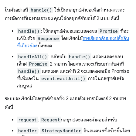
ในตัวอย่างนี้
handle()
ใช้เป็นกลยุทธ์คำขอเพื่อกำหนดตรรกะ
การจัดการที่เฉพาะเจาะจง คุณใช้กลยุทธ์คำขอได้ 2 แบบ ดังนี้
handle()
: ใช้กลยุทธ์คำขอและแสดงผล
Promise
ที่จะ
แก้ไขด้วย
Response
โดยเรียกใช้
การเรียกกลับของปลั๊กอิน
ที่เกี่ยวข้อง
ทั้งหมด
handleAll()
: คล้ายกับ
handle()
แต่จะแสดงออบ
เจ็กต์
Promise
2 รายการ โดยค่าแรกจะเทียบเท่ากับค่าที่
handle()
แสดงผล และค่าที่ 2 จะแสดงผลเมื่อ Promise
ที่เพิ่มลงใน
event.waitUntil()
ภายในกลยุทธ์เสร็จ
สมบูรณ์
ระบบจะเรียกใช้กลยุทธ์คำขอทั้ง 2 แบบด้วยพารามิเตอร์ 2 รายการ
ดังนี้
request
:
Request
กลยุทธ์จะแสดงคำตอบสำหรับ
handler
:
StrategyHandler
อินสแตนซ์ที่สร้างขึ้นโดย