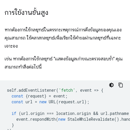
การใช้งานขั้นสูง
หากต้องการใช้กลยุทธ์ในตรรกะเหตุการณ์การดึงข้อมูลของคุณเอง
คุณสามารถ ใช้คลาสกลยุทธ์เพื่อเรียกใช้คำขอผ่านกลยุทธ์ที่เฉพาะ
เจาะจง
เช่น หากต้องการใช้กลยุทธ์ "แสดงข้อมูลเก่าขณะตรวจสอบซ้ำ" คุณ
สามารถทำสิ่งต่อไปนี้
self
.
addEventListener
(
'fetch'
,
event
=
>
{
const
{
request
}
=
event
;
const
url
=
new
URL
(
request
.
url
);
if
(
url
.
origin
===
location
.
origin
 && 
url
.
pathname
event
.
respondWith
(
new
StaleWhileRevalidate
().
han
}