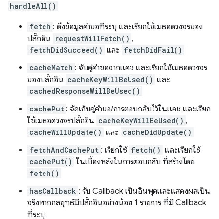
handleAll()
fetch
: ดึงข้อมูลคำขอที่ระบุ และเรียกใช้เมธอดวงจรของ
ปลั๊กอิน
requestWillFetch()
,
fetchDidSucceed()
และ
fetchDidFail()
cacheMatch
: จับคู่คำขอจากแคช และเรียกใช้เมธอดวงจร
ของปลั๊กอิน
cacheKeyWillBeUsed()
และ
cachedResponseWillBeUsed()
cachePut
: จัดเก็บคู่คำขอ/การตอบกลับไว้ในแคช และเรียก
ใช้เมธอดวงจรปลั๊กอิน
cacheKeyWillBeUsed()
,
cacheWillUpdate()
และ
cacheDidUpdate()
fetchAndCachePut
: เรียกใช้
fetch()
และเรียกใช้
cachePut()
ในเบื้องหลังในการตอบกลับ ที่สร้างโดย
fetch()
hasCallback
: รับ Callback เป็นอินพุตและแสดงผลเป็น
จริงหากกลยุทธ์มีปลั๊กอินอย่างน้อย 1 รายการ ที่มี Callback
ที่ระบุ