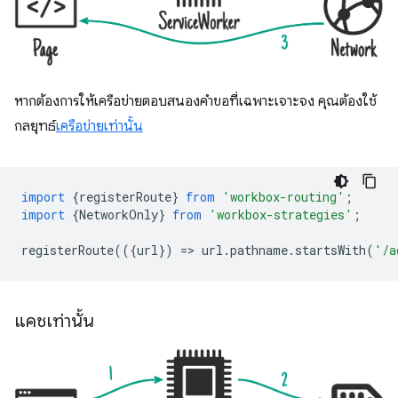
หากต้องการให้เครือข่ายตอบสนองคำขอที่เฉพาะเจาะจง คุณต้องใช้
กลยุทธ์
เครือข่ายเท่านั้น
import
{
registerRoute
}
from
'workbox-routing'
;
import
{
NetworkOnly
}
from
'workbox-strategies'
;
registerRoute
(({
url
})
=
>
url
.
pathname
.
startsWith
(
'/a
แคชเท่านั้น