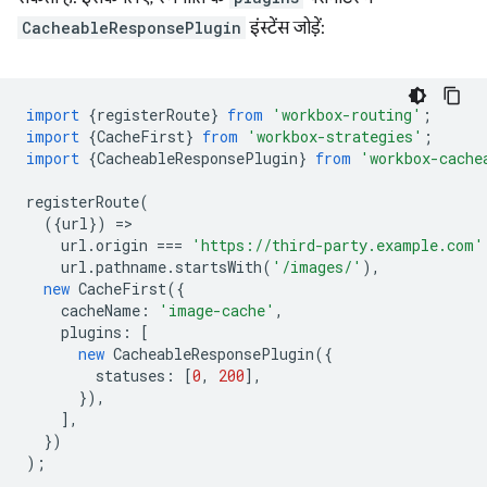
CacheableResponsePlugin
इंस्टेंस जोड़ें:
import
{
registerRoute
}
from
'workbox-routing'
;
import
{
CacheFirst
}
from
'workbox-strategies'
;
import
{
CacheableResponsePlugin
}
from
'workbox-cache
registerRoute
(
({
url
})
=
url
.
origin
===
'https://third-party.example.com'
url
.
pathname
.
startsWith
(
'/images/'
),
new
CacheFirst
({
cacheName
:
'image-cache'
,
plugins
:
[
new
CacheableResponsePlugin
({
statuses
:
[
0
,
200
],
}),
],
})
);