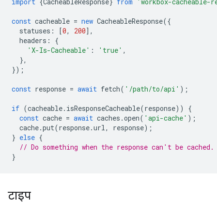
import
{
CacheableResponse
}
from
'workbox-cacheable-r
const
cacheable
=
new
CacheableResponse
({
statuses
:
[
0
,
200
],
headers
:
{
'X-Is-Cacheable'
:
'true'
,
},
});
const
response
=
await
fetch
(
'/path/to/api'
);
if
(
cacheable
.
isResponseCacheable
(
response
))
{
const
cache
=
await
caches
.
open
(
'api-cache'
);
cache
.
put
(
response
.
url
,
response
);
}
else
{
// Do something when the response can't be cached.
}
टाइप