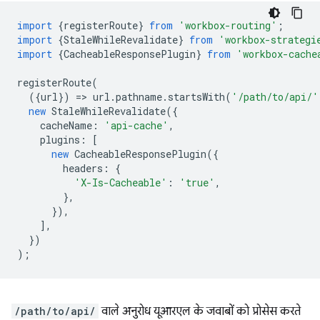
import
{
registerRoute
}
from
'workbox-routing'
;
import
{
StaleWhileRevalidate
}
from
'workbox-strategi
import
{
CacheableResponsePlugin
}
from
'workbox-cache
registerRoute
(
({
url
})
=
>
url
.
pathname
.
startsWith
(
'/path/to/api/'
new
StaleWhileRevalidate
({
cacheName
:
'api-cache'
,
plugins
:
[
new
CacheableResponsePlugin
({
headers
:
{
'X-Is-Cacheable'
:
'true'
,
},
}),
],
})
);
/path/to/api/
वाले अनुरोध यूआरएल के जवाबों को प्रोसेस करते