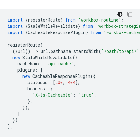
import
{
registerRoute
}
from
'workbox-routing'
;
import
{
StaleWhileRevalidate
}
from
'workbox-strategi
import
{
CacheableResponsePlugin
}
from
'workbox-cache
registerRoute
(
({
url
})
=
>
url
.
pathname
.
startsWith
(
'/path/to/api/'
new
StaleWhileRevalidate
({
cacheName
:
'api-cache'
,
plugins
:
[
new
CacheableResponsePlugin
({
statuses
:
[
200
,
404
],
headers
:
{
'X-Is-Cacheable'
:
'true'
,
},
}),
],
})
);