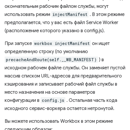
окончательным рабочим файлом службы, могут
использовать режим
injectManifest
. В этом режиме
предполагается, что у вас есть файл Service Worker
(расположение которого указано в config.js).
При запуске
workbox injectManifest
он ищет
определенную строку (по умолчанию
precacheAndRoute(self.__WB_MANIFEST)
) в
исходном рабочем файле службы. Он заменяет пустой
массив списком URL-адресов для предварительного
кэширования и записывает рабочий файл службы в
место назначения на основе параметров
конфигурации в
config.js
. Остальная часть кода
исходного сервис-воркера остается нетронутой.
Вы можете использовать Workbox в этом режиме
следующим образом: