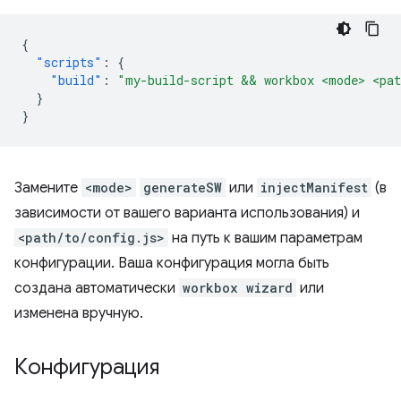
{
"scripts"
:
{
"build"
:
"my-build-script && workbox <mode> <pat
}
}
Замените
<mode>
generateSW
или
injectManifest
(в
зависимости от вашего варианта использования) и
<path/to/config.js>
на путь к вашим параметрам
конфигурации. Ваша конфигурация могла быть
создана автоматически
workbox wizard
или
изменена вручную.
Конфигурация