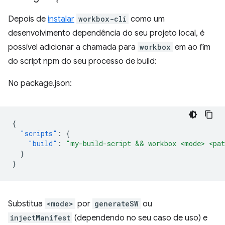
Depois de
instalar
workbox-cli
como um
desenvolvimento dependência do seu projeto local, é
possível adicionar a chamada para
workbox
em ao fim
do script npm do seu processo de build:
No package.json:
{
"scripts"
:
{
"build"
:
"my-build-script && workbox <mode> <pat
}
}
Substitua
<mode>
por
generateSW
ou
injectManifest
(dependendo no seu caso de uso) e