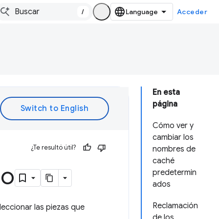
/
Acceder
En esta
página
Cómo ver y
cambiar los
¿Te resultó útil?
nombres de
caché
jo
predetermin
ados
Reclamación
leccionar las piezas que
de los