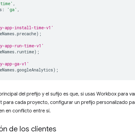
-time'
,
s
:
'ga'
,
y-app-install-time-v1'
eNames
.
precache
);
y-app-run-time-v1'
eNames
.
runtime
);
y-app-ga-v1'
eNames
.
googleAnalytics
);
principal del prefijo y el sufijo es que, si usas Workbox para 
t para cada proyecto, configurar un prefijo personalizado p
n en conflicto entre sí.
n de los clientes