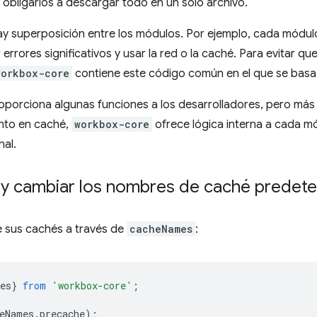
 obligarlos a descargar todo en un solo archivo.
y superposición entre los módulos. Por ejemplo, cada módulo
r errores significativos y usar la red o la caché. Para evitar 
workbox-core
contiene este código común en el que se bas
porciona algunas funciones a los desarrolladores, pero más al
nto en caché,
workbox-core
ofrece lógica interna a cada mó
nal.
y cambiar los nombres de caché predet
 sus cachés a través de
cacheNames
:
es
}
from
'workbox-core'
;
eNames
.
precache
);