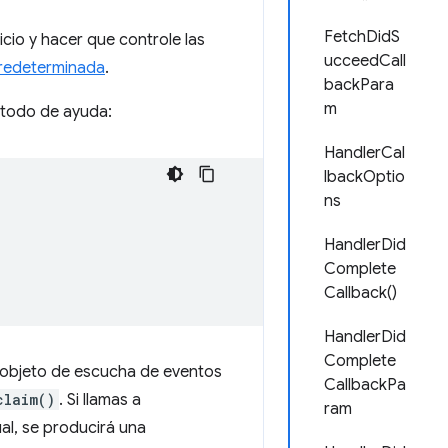
FetchDidS
cio y hacer que controle las
ucceedCall
redeterminada
.
backPara
m
todo de ayuda:
HandlerCal
lbackOptio
ns
HandlerDid
Complete
Callback()
HandlerDid
Complete
objeto de escucha de eventos
CallbackPa
claim()
. Si llamas a
ram
ual, se producirá una