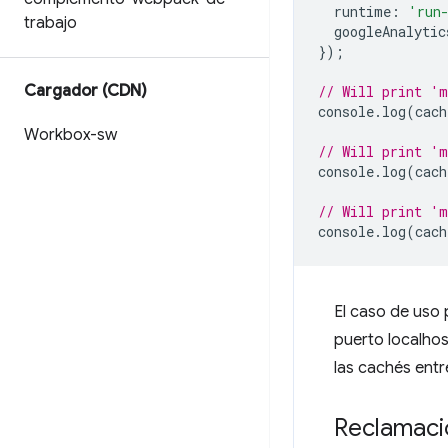
runtime
:
'run
trabajo
googleAnalytic
});
Cargador (CDN)
// Will print 'm
console
.
log
(
cach
Workbox-sw
// Will print 'm
console
.
log
(
cach
// Will print 'm
console
.
log
(
cach
El caso de uso 
puerto localhos
las cachés entre
Reclamació