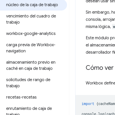
desean usar sin
núcleo de la caja de trabajo
Sin embargo, ha
vencimiento del cuadro de
consola, arroja
trabajo
misma lógica,
workbox-google-analytics
Este módulo pro
carga previa de Workbox-
el almacenamie
navigation
desarrollador fi
almacenamiento previo en
Cómo ver 
caché en caja de trabajo
solicitudes de rango de
Workbox define
trabajo
recetas-recetas
import
{
cacheNam
enrutamiento de caja de
console
.
log
(
cach
trabajo