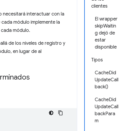
clientes
 necesitará interactuar con la
El wrapper
que cada módulo implemente la
skipWaitin
a cada módulo.
g dejó de
estar
lá de los niveles de registro y
disponible
dulo, en lugar de al
Tipos
CacheDid
erminados
UpdateCall
back()
CacheDid
UpdateCall
backPara
m