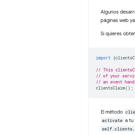
Algunos desarro
páginas web ya 
Si quieres obt
import
{
clientsC
// This clientsC
// of your servi
// an event hand
clientsClaim
();
El método
cli
activate
a tu 
self.clients.