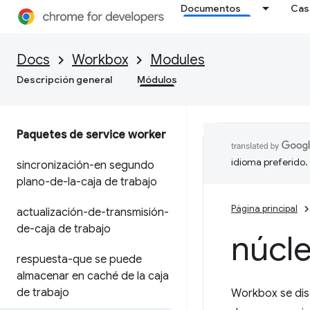
Documentos
Cas
Docs
Workbox
Modules
Descripción general
Módulos
Paquetes de service worker
idioma preferido.
sincronización-en segundo
plano-de-la-caja de trabajo
Página principal
actualización-de-transmisión-
de-caja de trabajo
núcle
respuesta-que se puede
almacenar en caché de la caja
de trabajo
Workbox se dise