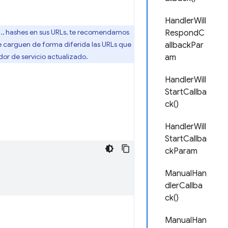
HandlerWill
ej., hashes en sus URLs, te recomendamos
RespondC
 carguen de forma diferida las URLs que
allbackPar
or de servicio actualizado.
am
HandlerWill
StartCallba
ck()
HandlerWill
StartCallba
ckParam
ManualHan
dlerCallba
ck()
ManualHan