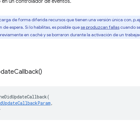
o en un controlador de eventos.
carga de forma diferida recursos que tienen una versión única con, p.
n de espera. Si lo habilitas, es posible que
se produzcan fallas
cuando se
eviamente en caché y se borraron durante la activación de un trabajad
date
Callback(
)
heDidUpdateCallback
(
idUpdateCallbackParam
,
>