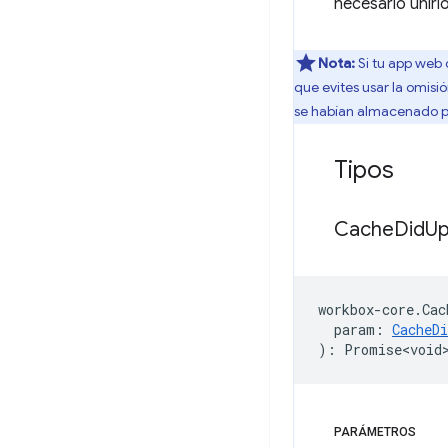
necesario unirl
Nota:
Si tu app web 
que evites usar la omisió
se habían almacenado pr
Tipos
Cache
Did
Up
workbox
-
core
.
Cac
param
:
CacheD
)
:
Promise<void
PARÁMETROS