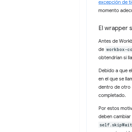
excepción de t
momento adec
El wrapper s
Antes de Workb
de
workbox-c
obtendrían si l
Debido a que e
en el que se ll
dentro de otro
completado.
Por estos moti
deben cambiar 
self.skipWai