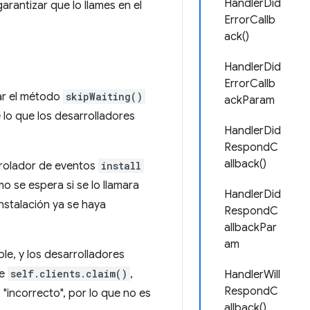
HandlerDid
arantizar que lo llames en el
ErrorCallb
ack()
HandlerDid
ErrorCallb
ar el método
skipWaiting()
ackParam
 lo que los desarrolladores
HandlerDid
RespondC
allback()
rolador de eventos
install
o se espera si se lo llamara
HandlerDid
instalación ya se haya
RespondC
allbackPar
am
le, y los desarrolladores
de
self.clients.claim()
,
HandlerWill
RespondC
"incorrecto", por lo que no es
allback()