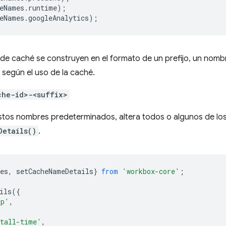
eNames
.
runtime
);
eNames
.
googleAnalytics
);
e caché se construyen en el formato de un prefijo, un nombre 
según el uso de la caché.
che-id>-<suffix>
stos nombres predeterminados, altera todos o algunos de los
Details()
.
es
,
setCacheNameDetails
}
from
'workbox-core'
;
ils
({
pp'
,
tall-time'
,