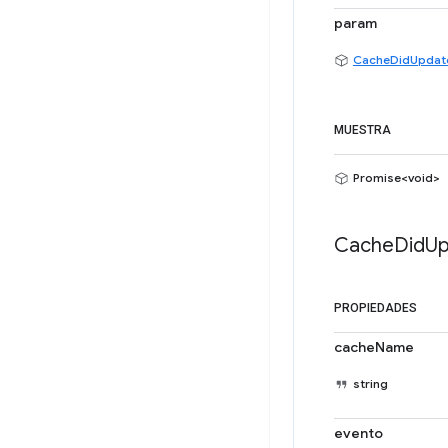
param
CacheDidUpdat
MUESTRA
Promise<void>
Cache
Did
Up
PROPIEDADES
cacheName
string
evento