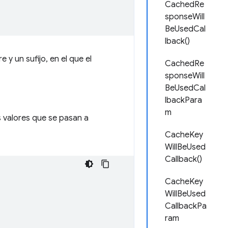
CachedRe
sponseWill
BeUsedCal
lback()
y un sufijo, en el que el
CachedRe
sponseWill
BeUsedCal
lbackPara
m
 valores que se pasan a
CacheKey
WillBeUsed
Callback()
CacheKey
WillBeUsed
CallbackPa
ram