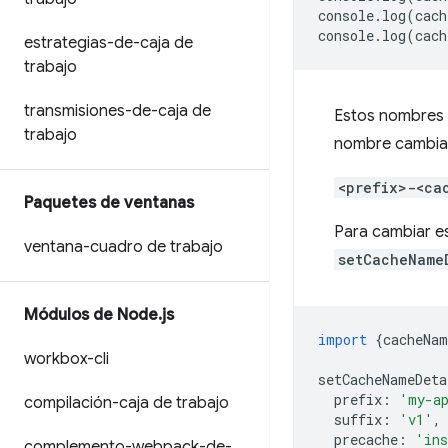
console
.
log
(
cach
console
.
log
(
cach
estrategias-de-caja de
trabajo
transmisiones-de-caja de
Estos nombres d
trabajo
nombre cambia 
<prefix>-<ca
Paquetes de ventanas
Para cambiar e
ventana-cuadro de trabajo
setCacheName
Módulos de Node
.
js
import
{
cacheNam
workbox-cli
setCacheNameDeta
prefix
:
'my-a
compilación-caja de trabajo
suffix
:
'v1'
,
precache
:
'ins
complemento-webpack-de-