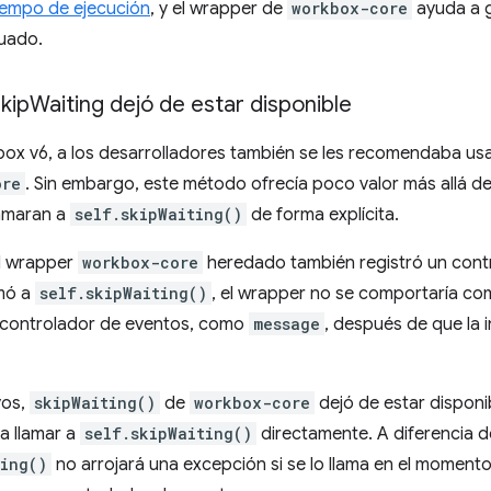
iempo de ejecución
, y el wrapper de
workbox-core
ayuda a g
uado.
kip
Waiting dejó de estar disponible
ox v6, a los desarrolladores también se les recomendaba us
ore
. Sin embargo, este método ofrecía poco valor más allá de
lamaran a
self.skipWaiting()
de forma explícita.
l wrapper
workbox-core
heredado también registró un cont
amó a
self.skipWaiting()
, el wrapper no se comportaría com
 controlador de eventos, como
message
, después de que la 
vos,
skipWaiting()
de
workbox-core
dejó de estar disponib
a llamar a
self.skipWaiting()
directamente. A diferencia 
ting()
no arrojará una excepción si se lo llama en el momento 