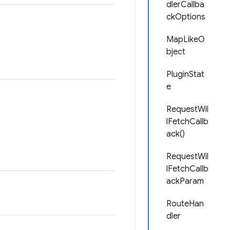
dlerCallba
ckOptions
MapLikeO
bject
PluginStat
e
RequestWil
lFetchCallb
ack()
RequestWil
lFetchCallb
ackParam
RouteHan
dler