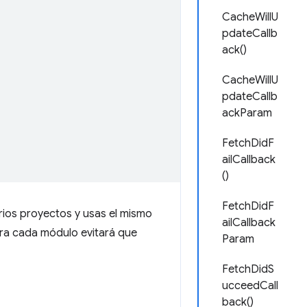
CacheWillU
pdateCallb
ack()
CacheWillU
pdateCallb
ackParam
FetchDidF
ailCallback
()
FetchDidF
varios proyectos y usas el mismo
ailCallback
ara cada módulo evitará que
Param
FetchDidS
ucceedCall
back()