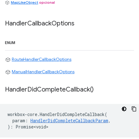
MapLikeObject
opcional
Handler
Callback
Options
ENUM
RouteHandlerCallbackOptions
ManualHandlerCallbackOptions
Handler
Did
Complete
Callback(
)
workbox
-
core
.
HandlerDidCompleteCallback
(
param
:
HandlerDidCompleteCallbackParam
,
)
:
Promise<void>