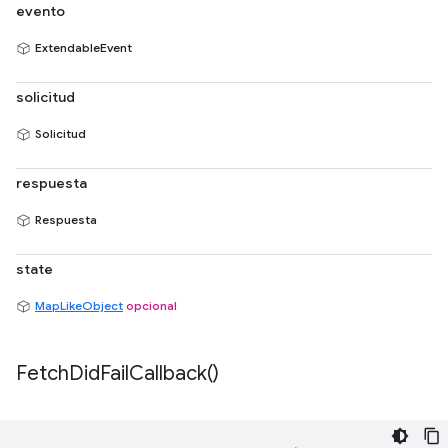
evento
ExtendableEvent
solicitud
Solicitud
respuesta
Respuesta
state
MapLikeObject
opcional
Fetch
Did
Fail
Callback(
)