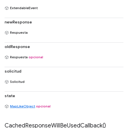
ExtendableEvent
newResponse
Respuesta
oldResponse
Respuesta
opcional
solicitud
Solicitud
state
MapLikeObject
opcional
Cached
Response
Will
Be
Used
Callback(
)