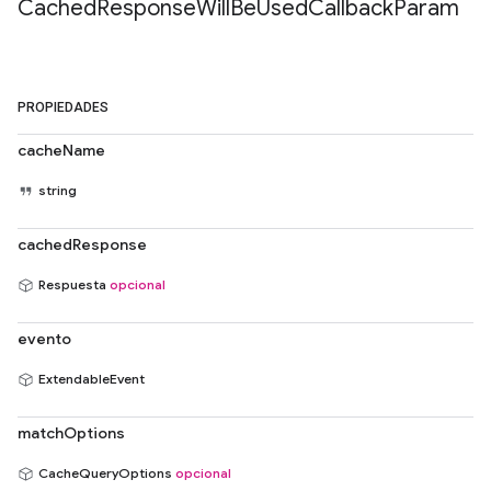
Cached
Response
Will
Be
Used
Callback
Param
PROPIEDADES
cacheName
string
cachedResponse
Respuesta
opcional
evento
ExtendableEvent
matchOptions
CacheQueryOptions
opcional