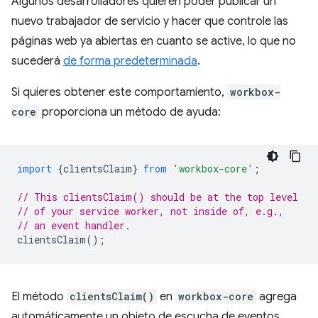
Algunos desarrolladores quieren poder publicar un
nuevo trabajador de servicio y hacer que controle las
páginas web ya abiertas en cuanto se active, lo que no
sucederá
de forma predeterminada
.
Si quieres obtener este comportamiento,
workbox-
core
proporciona un método de ayuda:
import
{
clientsClaim
}
from
'workbox-core'
;
// This clientsClaim() should be at the top level
// of your service worker, not inside of, e.g.,
// an event handler.
clientsClaim
();
El método
clientsClaim()
en
workbox-core
agrega
automáticamente un objeto de escucha de eventos