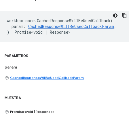
workbox
-
core
.
CachedResponseWillBeUsedCallback
(
param
:
CachedResponseWillBeUsedCallbackParam
,
)
:
Promise<void
|
Response
>
PARÁMETROS
param
CachedResponseWillBeUsedCallbackParam
MUESTRA
Promise<void | Response>