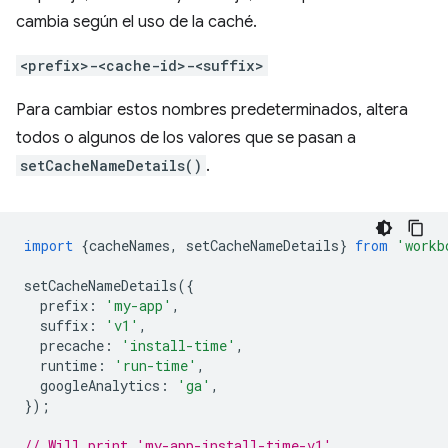
cambia según el uso de la caché.
<prefix>-<cache-id>-<suffix>
Para cambiar estos nombres predeterminados, altera
todos o algunos de los valores que se pasan a
setCacheNameDetails()
.
import
{
cacheNames
,
setCacheNameDetails
}
from
'workb
setCacheNameDetails
({
prefix
:
'my-app'
,
suffix
:
'v1'
,
precache
:
'install-time'
,
runtime
:
'run-time'
,
googleAnalytics
:
'ga'
,
});
// Will print 'my-app-install-time-v1'