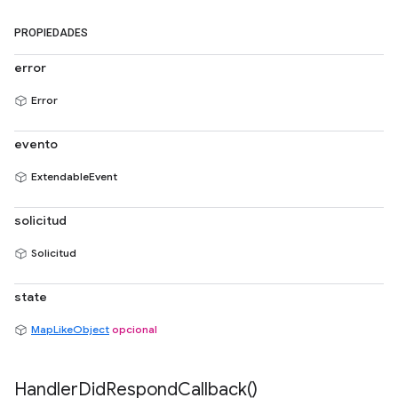
PROPIEDADES
error
Error
evento
ExtendableEvent
solicitud
Solicitud
state
MapLikeObject
opcional
Handler
Did
Respond
Callback(
)