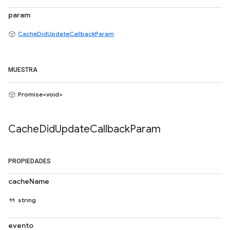
param
CacheDidUpdateCallbackParam
MUESTRA
Promise<void>
Cache
Did
Update
Callback
Param
PROPIEDADES
cacheName
string
evento