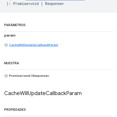
)
:
Promise<void
|
Response
>
PARÁMETROS
param
CacheWillUpdateCallbackParam
MUESTRA
Promise<void | Response>
Cache
Will
Update
Callback
Param
PROPIEDADES