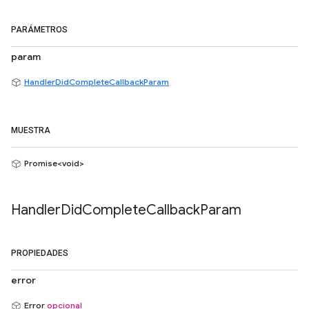
PARÁMETROS
param
HandlerDidCompleteCallbackParam
MUESTRA
Promise<void>
Handler
Did
Complete
Callback
Param
PROPIEDADES
error
Error
opcional