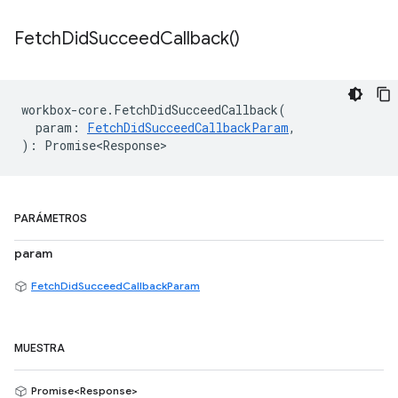
Fetch
Did
Succeed
Callback(
)
workbox
-
core
.
FetchDidSucceedCallback
(
param
:
FetchDidSucceedCallbackParam
,
)
:
Promise<Response>
PARÁMETROS
param
FetchDidSucceedCallbackParam
MUESTRA
Promise<Response>