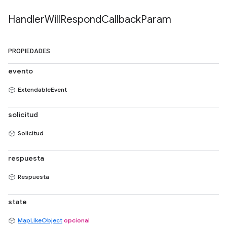
Handler
Will
Respond
Callback
Param
PROPIEDADES
evento
ExtendableEvent
solicitud
Solicitud
respuesta
Respuesta
state
MapLikeObject
opcional