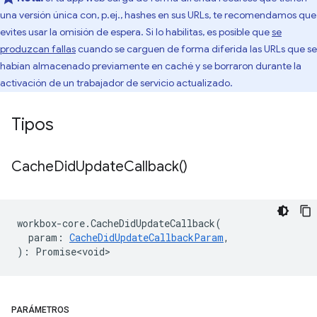
una versión única con, p.ej., hashes en sus URLs, te recomendamos que
evites usar la omisión de espera. Si lo habilitas, es posible que
se
produzcan fallas
cuando se carguen de forma diferida las URLs que se
habían almacenado previamente en caché y se borraron durante la
activación de un trabajador de servicio actualizado.
Tipos
Cache
Did
Update
Callback(
)
workbox
-
core
.
CacheDidUpdateCallback
(
param
:
CacheDidUpdateCallbackParam
,
)
:
Promise<void>
PARÁMETROS