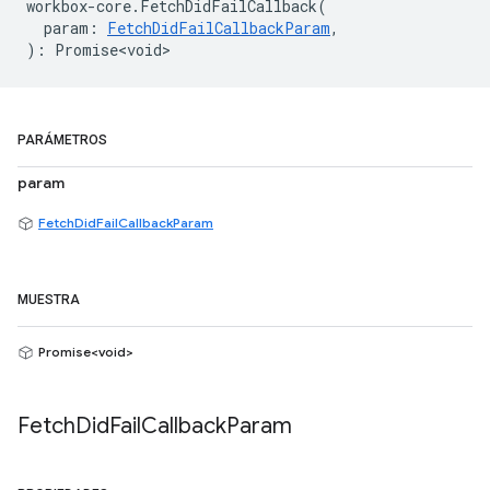
workbox
-
core
.
FetchDidFailCallback
(
param
:
FetchDidFailCallbackParam
,
)
:
Promise<void>
PARÁMETROS
param
FetchDidFailCallbackParam
MUESTRA
Promise<void>
Fetch
Did
Fail
Callback
Param