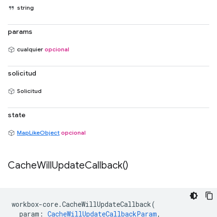
string
params
cualquier
opcional
solicitud
Solicitud
state
MapLikeObject
opcional
Cache
Will
Update
Callback(
)
workbox
-
core
.
CacheWillUpdateCallback
(
param
:
CacheWillUpdateCallbackParam
,