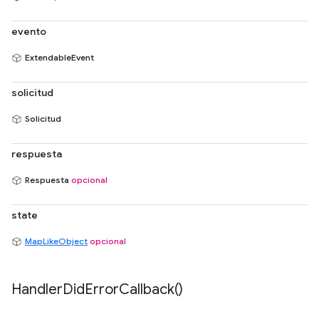
evento
ExtendableEvent
solicitud
Solicitud
respuesta
Respuesta
opcional
state
MapLikeObject
opcional
Handler
Did
Error
Callback(
)