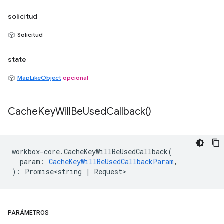
solicitud
Solicitud
state
MapLikeObject
opcional
Cache
Key
Will
Be
Used
Callback(
)
workbox
-
core
.
CacheKeyWillBeUsedCallback
(
param
:
CacheKeyWillBeUsedCallbackParam
,
)
:
Promise<string
|
Request
>
PARÁMETROS