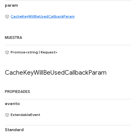
param
CacheKeyWillBeUsedCallbackParam
MUESTRA
Promise<string | Request>
Cache
Key
Will
Be
Used
Callback
Param
PROPIEDADES
evento
ExtendableEvent
Standard