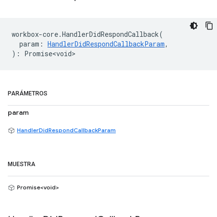
workbox
-
core
.
HandlerDidRespondCallback
(
param
:
HandlerDidRespondCallbackParam
,
)
:
Promise<void>
PARÁMETROS
param
HandlerDidRespondCallbackParam
MUESTRA
Promise<void>