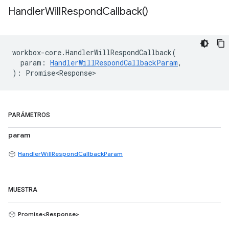
Handler
Will
Respond
Callback(
)
workbox
-
core
.
HandlerWillRespondCallback
(
param
:
HandlerWillRespondCallbackParam
,
)
:
Promise<Response>
PARÁMETROS
param
HandlerWillRespondCallbackParam
MUESTRA
Promise<Response>