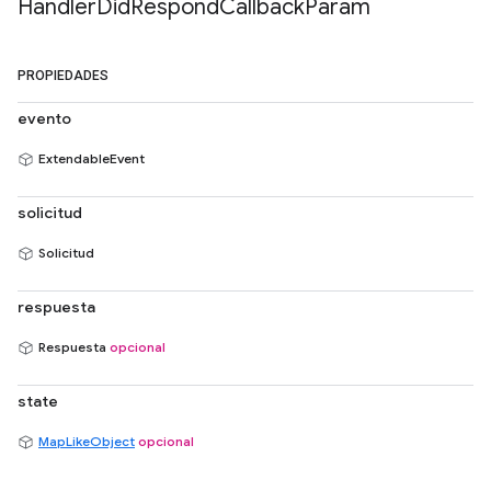
Handler
Did
Respond
Callback
Param
PROPIEDADES
evento
ExtendableEvent
solicitud
Solicitud
respuesta
Respuesta
opcional
state
MapLikeObject
opcional