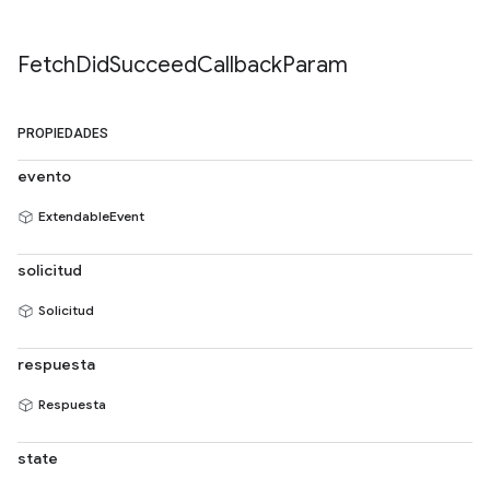
Fetch
Did
Succeed
Callback
Param
PROPIEDADES
evento
ExtendableEvent
solicitud
Solicitud
respuesta
Respuesta
state