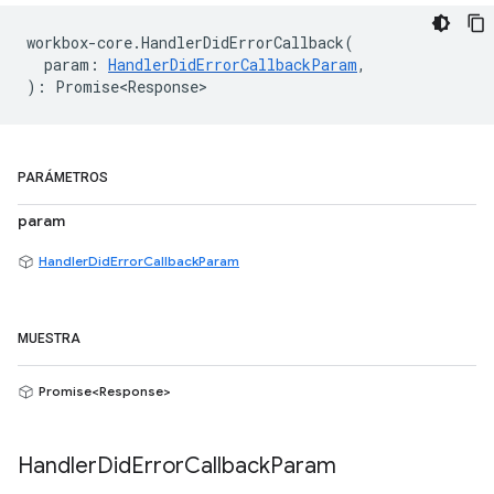
workbox
-
core
.
HandlerDidErrorCallback
(
param
:
HandlerDidErrorCallbackParam
,
)
:
Promise<Response>
PARÁMETROS
param
HandlerDidErrorCallbackParam
MUESTRA
Promise<Response>
Handler
Did
Error
Callback
Param