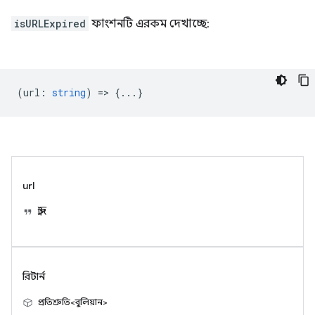
isURLExpired
ফাংশনটি এরকম দেখাচ্ছে:
(
url
:
string
) => {...}
url
স্ট্রিং
রিটার্ন
প্রতিশ্রুতি<বুলিয়ান>