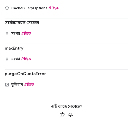
CacheQueryOptions
ঐচ্ছিক
সর্বোচ্চ বয়স সেকেন্ড
সংখ্যা
ঐচ্ছিক
maxEntry
সংখ্যা
ঐচ্ছিক
purgeOnQuotaError
বুলিয়ান
ঐচ্ছিক
এটি কাজে লেগেছে?