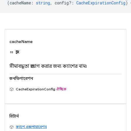
(
cacheName
:
string
,
config?
:
CacheExpirationConfig
) 
cacheName
স্ট্রিং
সীমাবদ্ধতা প্রয়োগ করার জন্য ক্যাশের নাম৷
কনফিগারেশন
CacheExpirationConfig
ঐচ্ছিক
রিটার্ন
ক্যাশে এক্সপায়ারেশন