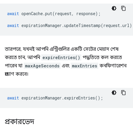
await
openCache
.
put
(
request
,
response
);
await
expirationManager
.
updateTimestamp
(
request
.
url
)
তারপরে, যখনই আপনি এন্ট্রিগুলির একটি সেটের মেয়াদ শেষ
করতে চান, আপনি
expireEntries()
পদ্ধতিতে কল করতে
পারেন যা
maxAgeSeconds
এবং
maxEntries
কনফিগারেশন
প্রয়োগ করবে।
await
expirationManager
.
expireEntries
();
প্রকারভেদ