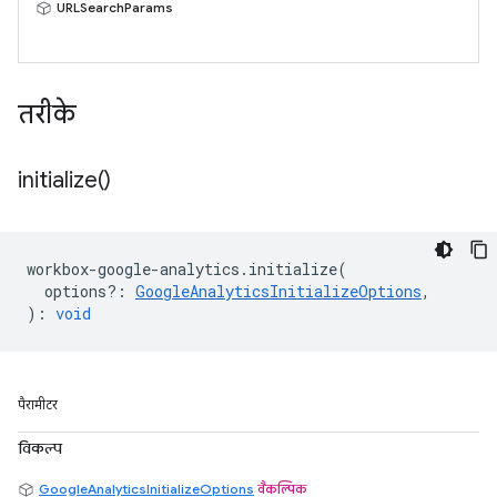
URLSearchParams
तरीके
initialize(
)
workbox
-
google
-
analytics
.
initialize
(
options?
:
GoogleAnalyticsInitializeOptions
,
)
:
void
पैरामीटर
विकल्प
GoogleAnalyticsInitializeOptions
वैकल्पिक