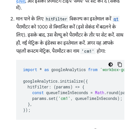
दायरा
, और इसका फ़ॉर्मैटिंग टाइप "समय" पर सेट कर दें (सेकंड
में).
मान पाने के लिए
hitFilter
विकल्प का इस्तेमाल करें
qt
पैरामीटर को 1000 से विभाजित करें (इसे सेकंड में बदलने के
लिए). इसके बाद, उस वैल्यू को पैरामीटर के तौर पर सेट करें. साथ
ही, नई मेट्रिक के इंडेक्स का इस्तेमाल करें. अगर यह आपके
पहली कस्टम मेट्रिक, पैरामीटर का नाम
'cm1'
होगा:
import
*
as
googleAnalytics
from
'workbox-goo
googleAnalytics
.
initialize
({
hitFilter
:
(
params
)
=
>
{
const
queueTimeInSeconds
=
Math
.
round
(
par
params
.
set
(
'cm1'
,
queueTimeInSeconds
);
},
});