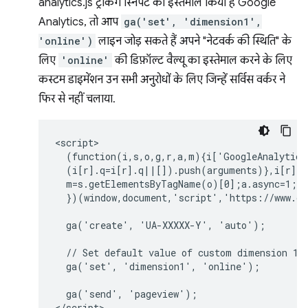
analytics.js ट्रैकिंग स्निपेट का इस्तेमाल किया है Google
Analytics, तो आप
ga('set', 'dimension1',
'online')
लाइन जोड़ सकते हैं अपने "नेटवर्क की स्थिति" के
लिए
'online'
की डिफ़ॉल्ट वैल्यू का इस्तेमाल करने के लिए
कस्टम डाइमेंशन उन सभी अनुरोधों के लिए जिन्हें सर्विस वर्कर ने
फिर से नहीं चलाया.
<script>

  (function(i,s,o,g,r,a,m){i['GoogleAnalytics
  (i[r].q=i[r].q||[]).push(arguments)},i[r].l
  m=s.getElementsByTagName(o)[0];a.async=1;a.
  })(window,document,'script','https://www.go
  ga('create', 'UA-XXXXX-Y', 'auto');

  // Set default value of custom dimension 1 t
  ga('set', 'dimension1', 'online');

  ga('send', 'pageview');
