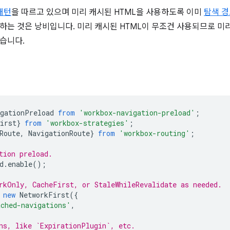
패턴
을 따르고 있으며 미리 캐시된 HTML을 사용하도록 이미
탐색 
하는 것은 낭비입니다. 미리 캐시된 HTML이 무조건 사용되므로 미
습니다.
법
igationPreload
from
'workbox-navigation-preload'
;
irst
}
from
'workbox-strategies'
;
Route
,
NavigationRoute
}
from
'workbox-routing'
;
tion preload.
d
.
enable
();
rkOnly, CacheFirst, or StaleWhileRevalidate as needed.
new
NetworkFirst
({
ached-navigations'
,
ns, like `ExpirationPlugin`, etc.