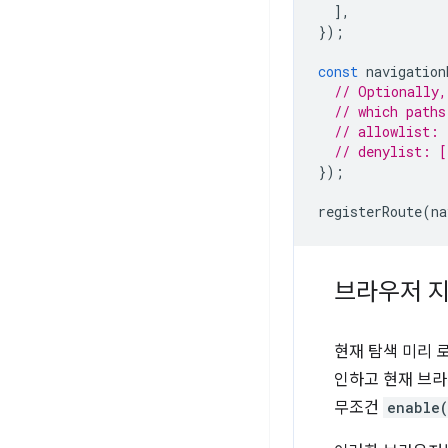
],
});
const
navigation
// Optionally,
// which paths
// allowlist: 
// denylist: [
});
registerRoute
(
na
브라우저 지
현재 탐색 미리 
인하고 현재 브라
무조건
enable