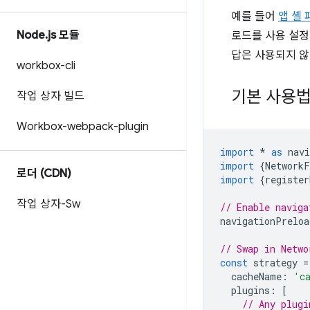
예를 들어
앱 셸 
Node
.
js 모듈
로드를 사용 설정
답은 사용되지 않
workbox-cli
기본 사용
작업 상자 빌드
Workbox-webpack-plugin
import
*
as
nav
import
{
NetworkF
로더 (CDN)
import
{
register
작업 상자-Sw
// Enable naviga
navigationPreloa
// Swap in Netwo
const
strategy
=
cacheName
:
'c
plugins
:
[
// Any plugi