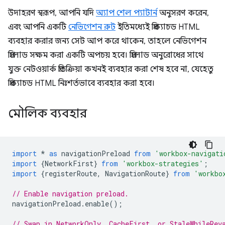
উদাহরণ স্বরূপ, আপনি যদি
অ্যাপ শেল প্যাটার্ন
অনুসরণ করেন,
এবং আপনি একটি
নেভিগেশন রুট
ইতিমধ্যেই প্রিক্যাচড HTML
ব্যবহার করার জন্য সেট আপ করে থাকেন, তাহলে নেভিগেশন
প্রিলোড সক্ষম করা একটি অপচয় হবে। প্রিলোড অনুরোধের সাথে
যুক্ত নেটওয়ার্ক প্রতিক্রিয়া কখনই ব্যবহার করা শেষ হবে না, যেহেতু
প্রিক্যাচড HTML নিঃশর্তভাবে ব্যবহার করা হবে।
মৌলিক ব্যবহার
import
*
as
navigationPreload
from
'workbox-navigati
import
{
NetworkFirst
}
from
'workbox-strategies'
;
import
{
registerRoute
,
NavigationRoute
}
from
'workbo
// Enable navigation preload.
navigationPreload
.
enable
();
// Swap in NetworkOnly, CacheFirst, or StaleWhileRev