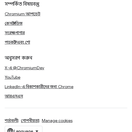
সম্পর্কিত বিষয়বস্তু
Chromium আপডেট
কেস স্টাডিজ
সংরক্ষণাগার
পডকাস্ট এবং শো
অনুসরণ করুন
X-এ @ChromiumDev
YouTube
LinkedIn-এ বিকাশকারীদের জন্য Chrome
আরএসএস
শর্তাবলী
গোপনীয়তা
Manage cookies