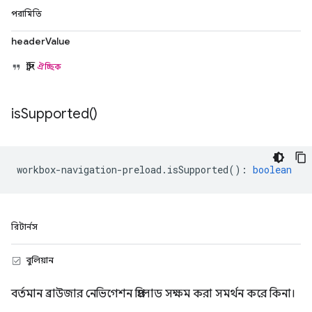
পরামিতি
headerValue
স্ট্রিং
ঐচ্ছিক
is
Supported(
)
workbox
-
navigation
-
preload
.
isSupported
()
:
boolean
রিটার্নস
বুলিয়ান
বর্তমান ব্রাউজার নেভিগেশন প্রিলোড সক্ষম করা সমর্থন করে কিনা।