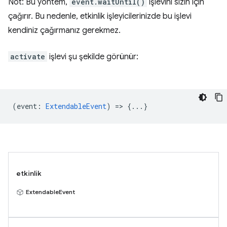
Not: Bu yöntem,
event.waitUntil()
işlevini sizin için
çağırır. Bu nedenle, etkinlik işleyicilerinizde bu işlevi
kendiniz çağırmanız gerekmez.
activate
işlevi şu şekilde görünür:
(
event
:
ExtendableEvent
) => {...}
etkinlik
ExtendableEvent