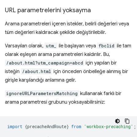
URL parametrelerini yoksayma
Arama parametreleri içeren istekler, belirli değerleri veya
tüm değerleri kaldıracak şekilde değiştirilebilir.
Varsayılan olarak,
utm_
ile başlayan veya
fbclid
ile tam
olarak eşleşen arama parametreleri kaldırılır. Bu,
/about.html?utm_campaign=abcd
için yapılan bir
isteğin
/about.html
için önceden önbelleğe alınmış bir
girişle karşılandığı anlamına gelir.
ignoreURLParametersMatching
kullanarak farklı bir
arama parametresi grubunu yoksayabilirsiniz:
import
{
precacheAndRoute
}
from
'workbox-precaching'
;