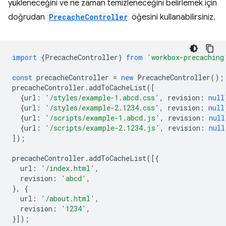
yükleneceğini ve ne zaman temizleneceğini belirlemek için
doğrudan
PrecacheController
öğesini kullanabilirsiniz.
import
{
PrecacheController
}
from
'workbox-precaching
const
precacheController
=
new
PrecacheController
();
precacheController
.
addToCacheList
([
{
url
:
'/styles/example-1.abcd.css'
,
revision
:
null
{
url
:
'/styles/example-2.1234.css'
,
revision
:
null
{
url
:
'/scripts/example-1.abcd.js'
,
revision
:
null
{
url
:
'/scripts/example-2.1234.js'
,
revision
:
null
]);
precacheController
.
addToCacheList
([{
url
:
'/index.html'
,
revision
:
'abcd'
,
},
{
url
:
'/about.html'
,
revision
:
'1234'
,
}]);