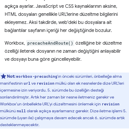
açıkça ayarlar. JavaScript ve CSS kaynaklarının aksine,
HTML dosyaları genellikle URL'lerine düzeltme bilgilerini
ekleyemez. Aksi takdirde, web'deki bu dosyalara ait
bağlantılar sayfanın içeriği her değiştiğinde bozulur.
Workbox,
precacheAndRoute()
özelliğine bir düzeltme
özelliği ileterek dosyanın ne zaman değiştiğini anlayabilir
ve dosyayı buna göre güncelleyebilir.
Not:
'ın önceki sürümleri, önbelleğe alma
workbox-precaching
manifestinin
ve
mülkü olan ek nesnelerde dize URL'leri
url
revision
içermesine izin veriyordu. 5. sürümde bu özelliğin desteği
sonlandırılmıştır. Artık her zaman bir nesne iletmeniz gerekir ve
Workbox'un önbellekte URL'yi düzeltmesini önlemek için
revision
mülkünü
olarak açıkça ayarlamanız gerekir. Dize iletme işlemi 5.
null
sürümde (uyarı ile) çalışmaya devam edecek ancak 6. sürümde artık
desteklenmeyecektir.