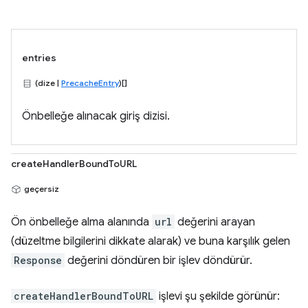
entries
(dize |
PrecacheEntry
)[]
Önbelleğe alınacak giriş dizisi.
createHandlerBoundToURL
geçersiz
Ön önbelleğe alma alanında
url
değerini arayan
(düzeltme bilgilerini dikkate alarak) ve buna karşılık gelen
Response
değerini döndüren bir işlev döndürür.
createHandlerBoundToURL
işlevi şu şekilde görünür: