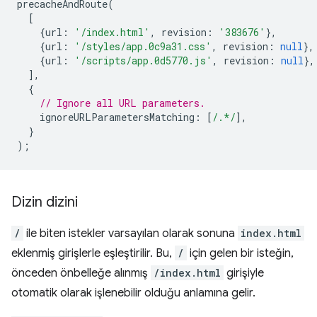
precacheAndRoute
(
[
{
url
:
'/index.html'
,
revision
:
'383676'
},
{
url
:
'/styles/app.0c9a31.css'
,
revision
:
null
},
{
url
:
'/scripts/app.0d5770.js'
,
revision
:
null
},
],
{
// Ignore all URL parameters.
ignoreURLParametersMatching
:
[
/.*/
],
}
);
Dizin dizini
/
ile biten istekler varsayılan olarak sonuna
index.html
eklenmiş girişlerle eşleştirilir. Bu,
/
için gelen bir isteğin,
önceden önbelleğe alınmış
/index.html
girişiyle
otomatik olarak işlenebilir olduğu anlamına gelir.