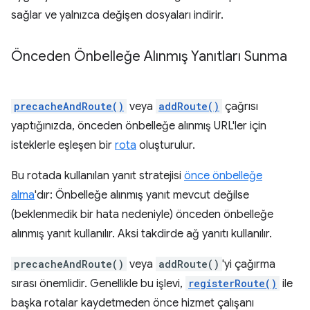
sağlar ve yalnızca değişen dosyaları indirir.
Önceden Önbelleğe Alınmış Yanıtları Sunma
precacheAndRoute()
veya
addRoute()
çağrısı
yaptığınızda, önceden önbelleğe alınmış URL'ler için
isteklerle eşleşen bir
rota
oluşturulur.
Bu rotada kullanılan yanıt stratejisi
önce önbelleğe
alma
'dır: Önbelleğe alınmış yanıt mevcut değilse
(beklenmedik bir hata nedeniyle) önceden önbelleğe
alınmış yanıt kullanılır. Aksi takdirde ağ yanıtı kullanılır.
precacheAndRoute()
veya
addRoute()
'yi çağırma
sırası önemlidir. Genellikle bu işlevi,
registerRoute()
ile
başka rotalar kaydetmeden önce hizmet çalışanı