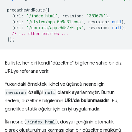
precacheAndRoute
([
{
url
:
'/index.html'
,
revision
:
'383676'
},
{
url
:
'/styles/app.0c9a31.css'
,
revision
:
null
},
{
url
:
'/scripts/app.0d5770.js'
,
revision
:
null
},
// ... other entries ...
]);
Bu liste, her biri kendi "düzeltme" bilgilerine sahip bir dizi
URL'ye referans verir.
Yukarıdaki örnekteki ikinci ve üçüncü nesne için
revision
özelliği
null
olarak ayarlanmıştır. Bunun
nedeni, düzeltme bilgilerinin
URL'de bulunmasıdır
. Bu,
genellikle statik öğeler için en iyi uygulamadır.
İlk nesne (
/index.html
), dosya içeriğinin otomatik
olarak oluşturulmuş karması olan bir düzeltme mülkünü