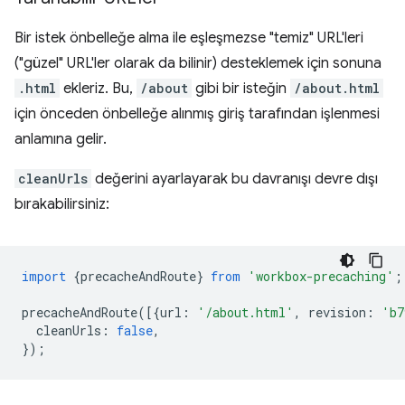
Bir istek önbelleğe alma ile eşleşmezse "temiz" URL'leri
("güzel" URL'ler olarak da bilinir) desteklemek için sonuna
.html
ekleriz. Bu,
/about
gibi bir isteğin
/about.html
için önceden önbelleğe alınmış giriş tarafından işlenmesi
anlamına gelir.
cleanUrls
değerini ayarlayarak bu davranışı devre dışı
bırakabilirsiniz:
import
{
precacheAndRoute
}
from
'workbox-precaching'
;
precacheAndRoute
([{
url
:
'/about.html'
,
revision
:
'b7
cleanUrls
:
false
,
});