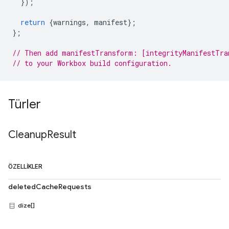
});
return
{
warnings
,
manifest
};
};
// Then add manifestTransform: [integrityManifestTra
// to your Workbox build configuration.
Türler
Cleanup
Result
ÖZELLIKLER
deletedCacheRequests
dize[]