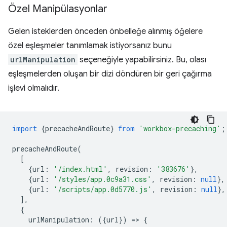
Özel Manipülasyonlar
Gelen isteklerden önceden önbelleğe alınmış öğelere
özel eşleşmeler tanımlamak istiyorsanız bunu
urlManipulation
seçeneğiyle yapabilirsiniz. Bu, olası
eşleşmelerden oluşan bir dizi döndüren bir geri çağırma
işlevi olmalıdır.
import
{
precacheAndRoute
}
from
'workbox-precaching'
;
precacheAndRoute
(
[
{
url
:
'/index.html'
,
revision
:
'383676'
},
{
url
:
'/styles/app.0c9a31.css'
,
revision
:
null
},
{
url
:
'/scripts/app.0d5770.js'
,
revision
:
null
},
],
{
urlManipulation
:
({
url
})
=
>
{