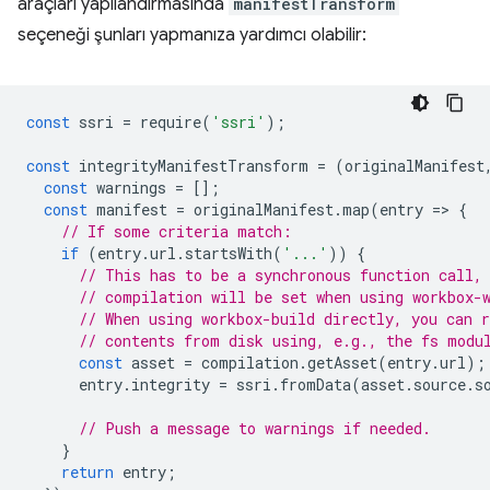
araçları yapılandırmasında
manifestTransform
seçeneği şunları yapmanıza yardımcı olabilir:
const
ssri
=
require
(
'ssri'
);
const
integrityManifestTransform
=
(
originalManifest
const
warnings
=
[];
const
manifest
=
originalManifest
.
map
(
entry
=
>
{
// If some criteria match:
if
(
entry
.
url
.
startsWith
(
'...'
))
{
// This has to be a synchronous function call,
// compilation will be set when using workbox-
// When using workbox-build directly, you can 
// contents from disk using, e.g., the fs modu
const
asset
=
compilation
.
getAsset
(
entry
.
url
);
entry
.
integrity
=
ssri
.
fromData
(
asset
.
source
.
s
// Push a message to warnings if needed.
}
return
entry
;