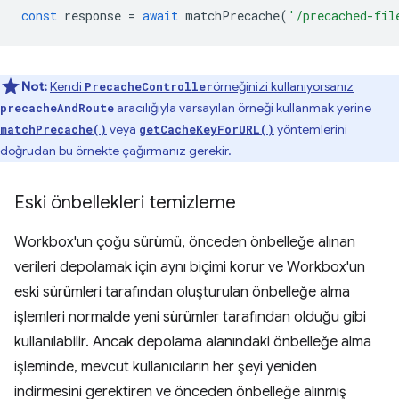
const
response
=
await
matchPrecache
(
'/precached-fil
Not:
Kendi
örneğinizi kullanıyorsanız
PrecacheController
aracılığıyla varsayılan örneği kullanmak yerine
precacheAndRoute
veya
yöntemlerini
matchPrecache()
getCacheKeyForURL()
doğrudan bu örnekte çağırmanız gerekir.
Eski önbellekleri temizleme
Workbox'un çoğu sürümü, önceden önbelleğe alınan
verileri depolamak için aynı biçimi korur ve Workbox'un
eski sürümleri tarafından oluşturulan önbelleğe alma
işlemleri normalde yeni sürümler tarafından olduğu gibi
kullanılabilir. Ancak depolama alanındaki önbelleğe alma
işleminde, mevcut kullanıcıların her şeyi yeniden
indirmesini gerektiren ve önceden önbelleğe alınmış