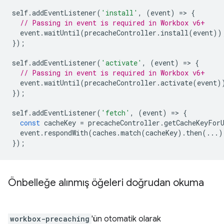
self
.
addEventListener
(
'install'
,
(
event
)
=
>
{
// Passing in event is required in Workbox v6+
event
.
waitUntil
(
precacheController
.
install
(
event
))
});
self
.
addEventListener
(
'activate'
,
(
event
)
=
>
{
// Passing in event is required in Workbox v6+
event
.
waitUntil
(
precacheController
.
activate
(
event
)
});
self
.
addEventListener
(
'fetch'
,
(
event
)
=
>
{
const
cacheKey
=
precacheController
.
getCacheKeyFor
event
.
respondWith
(
caches
.
match
(
cacheKey
).
then
(...)
});
Önbelleğe alınmış öğeleri doğrudan okuma
workbox-precaching
'ün otomatik olarak