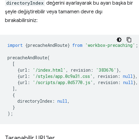
directoryIndex
değerini ayarlayarak bu ayarı başka bir
şeyle değiştirebilir veya tamamen devre dışı
bırakabilirsiniz:
import
{
precacheAndRoute
}
from
'workbox-precaching'
;
precacheAndRoute
(
[
{
url
:
'/index.html'
,
revision
:
'383676'
},
{
url
:
'/styles/app.0c9a31.css'
,
revision
:
null
},
{
url
:
'/scripts/app.0d5770.js'
,
revision
:
null
},
],
{
directoryIndex
:
null
,
}
);
Taranabilir URL'ler