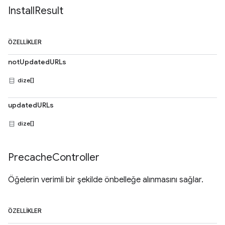
Install
Result
ÖZELLIKLER
notUpdatedURLs
dize[]
updatedURLs
dize[]
Precache
Controller
Öğelerin verimli bir şekilde önbelleğe alınmasını sağlar.
ÖZELLIKLER