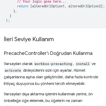
// Your logic goes here...
return
[
alteredUrlOption1
,
alteredUrlOption2
];
},
}
);
İleri Seviye Kullanım
Precache
Controller'ı Doğrudan Kullanma
Varsayılan olarak
workbox-precaching
,
install
ve
activate
dinleyicilerini sizin için ayarlar. Hizmet
çalışanlarına aşina olan geliştiriciler, daha fazla kontrole
ihtiyaç duyuyorsa bu yöntemi tercih etmeyebilir.
Varsayılan dışa aktarma işlemini kullanmak yerine, ön
önbelleğe öğe eklemek, bu öğelerin ne zaman