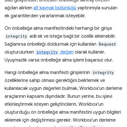
Bazı geliştiriciler, önceden önbelleğe alınmış URL'leri
ağdan alırken
alt kaynak bütünlüğü
yaptırımıyla sunulan
ek garantilerden yararlanmak isteyebilir.
Ön önbelleğe alma manifestindeki herhangi bir girişe
integrity
adlı ek ve isteğe bağlı bir özellik eklenebilir.
Sağlanırsa önbelleği doldurmak için kullanılan
Request
oluşturulurken
integrity
değeri
olarak kullanılır.
Uyuşmazlık varsa önbelleğe alma işlemi başarısız olur.
Hangi önbelleğe alma manifesti girişlerinin
integrity
özelliklerine sahip olması gerektiğini belirlemek ve
kullanılacak uygun değerleri bulmak, Workbox'un derleme
araçlarının kapsamı dışındadır. Bunun yerine, bu işlevi
etkinleştirmek isteyen geliştiricilerin, Workbox'un
oluşturduğu ön önbelleğe alma manifestini uygun bilgileri
eklemek için değiştirmesi gerekir. Workbox'un derleme