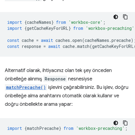
import
{
cacheNames
}
from
'workbox-core'
;
import
{
getCacheKeyForURL
}
from
'workbox-precaching'
const
cache
=
await
caches
.
open
(
cacheNames
.
precache
)
const
response
=
await
cache
.
match
(
getCacheKeyForURL
Alternatif olarak, ihtiyacınız olan tek şey önceden
önbelleğe alınmış
Response
nesnesiyse
matchPrecache()
işlevini çağırabilirsiniz. Bu işlev, doğru
önbelleğe alma anahtarını otomatik olarak kullanır ve
doğru önbellekte arama yapar:
import
{
matchPrecache
}
from
'workbox-precaching'
;