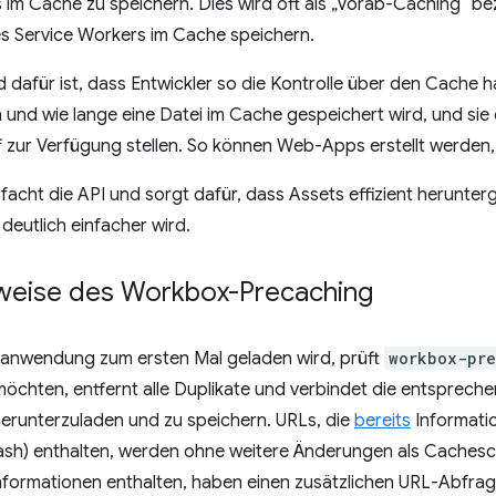
im Cache zu speichern. Dies wird oft als „Vorab-Caching“ beze
 Service Workers im Cache speichern.
dafür ist, dass Entwickler so die Kontrolle über den Cache h
 und wie lange eine Datei im Cache gespeichert wird, und si
 zur Verfügung stellen. So können Web-Apps erstellt werden, d
acht die API und sorgt dafür, dass Assets effizient herunte
eutlich einfacher wird.
weise des Workbox-Precaching
nwendung zum ersten Mal geladen wird, prüft
workbox-pr
öchten, entfernt alle Duplikate und verbindet die entsprech
herunterzuladen und zu speichern. URLs, die
bereits
Informatio
Hash) enthalten, werden ohne weitere Änderungen als Cachesc
informationen enthalten, haben einen zusätzlichen URL-Abfra