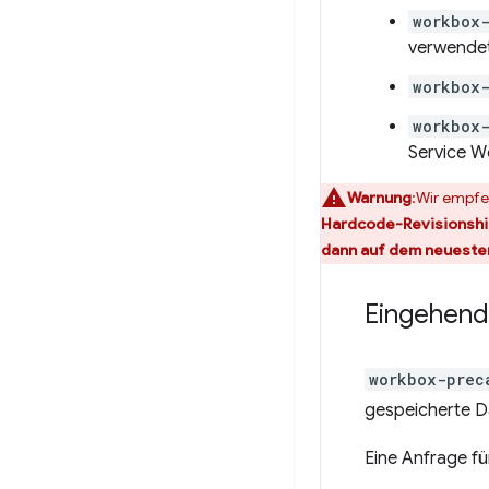
workbox
verwendet
workbox
workbox-
Service W
Warnung
:Wir empfe
Hardcode-Revisionshin
dann auf dem neuesten
Eingehend
workbox-prec
gespeicherte Da
Eine Anfrage f