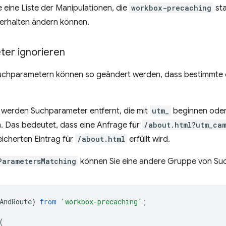
e eine Liste der Manipulationen, die
workbox-precaching
sta
Verhalten ändern können.
er ignorieren
uchparametern können so geändert werden, dass bestimmte o
werden Suchparameter entfernt, die mit
utm_
beginnen oder
. Das bedeutet, dass eine Anfrage für
/about.html?utm_ca
icherten Eintrag für
/about.html
erfüllt wird.
ParametersMatching
können Sie eine andere Gruppe von Suc
AndRoute
}
from
'workbox-precaching'
;
(