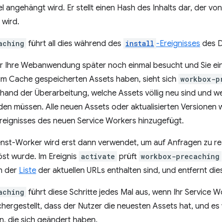
 angehängt wird. Er stellt einen Hash des Inhalts dar, der v
 wird.
aching
führt all dies während des
install
-Ereignisses
des D
r Ihre Webanwendung später noch einmal besucht und Sie ei
im Cache gespeicherten Assets haben, sieht sich
workbox-p
nhand der Überarbeitung, welche Assets völlig neu sind und 
erden müssen. Alle neuen Assets oder aktualisierten Version
reignisses des neuen Service Workers hinzugefügt.
enst-Worker wird erst dann verwendet, um auf Anfragen zu re
öst wurde. Im Ereignis
activate
prüft
workbox-precaching
in der
Liste
der aktuellen URLs enthalten sind, und entfernt di
aching
führt diese Schritte jedes Mal aus, wenn Ihr Service Wor
ichergestellt, dass der Nutzer die neuesten Assets hat, und e
, die sich geändert haben.