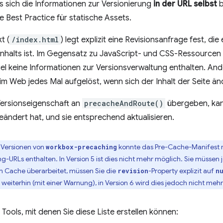
ss sich die Informationen zur Versionierung
in der URL selbst
b
e Best Practice für statische Assets.
t (
/index.html
) legt explizit eine Revisionsanfrage fest, di
inhalts ist. Im Gegensatz zu JavaScript- und CSS-Ressourcen
el keine Informationen zur Versionsverwaltung enthalten. And
im Web jedes Mal aufgelöst, wenn sich der Inhalt der Seite än
Versionseigenschaft an
precacheAndRoute()
übergeben, ka
geändert hat, und sie entsprechend aktualisieren.
n Versionen von
konnte das Pre-Cache-Manifest n
workbox-precaching
ng-URLs enthalten. In Version 5 ist dies nicht mehr möglich. Sie müsse
m Cache überarbeitet, müssen Sie die
-Property explizit auf
revision
n
weiterhin (mit einer Warnung), in Version 6 wird dies jedoch nicht mehr
Tools, mit denen Sie diese Liste erstellen können: