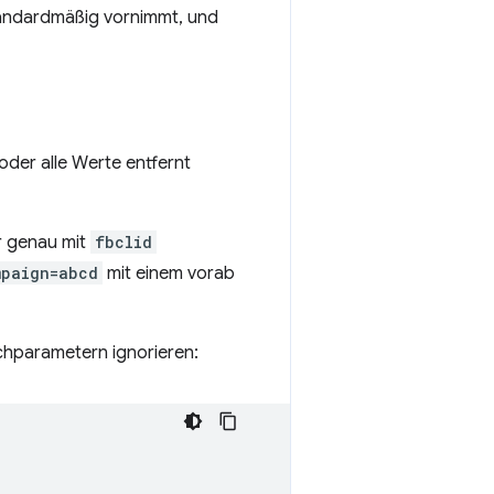
ndardmäßig vornimmt, und
der alle Werte entfernt
 genau mit
fbclid
mpaign=abcd
mit einem vorab
hparametern ignorieren: