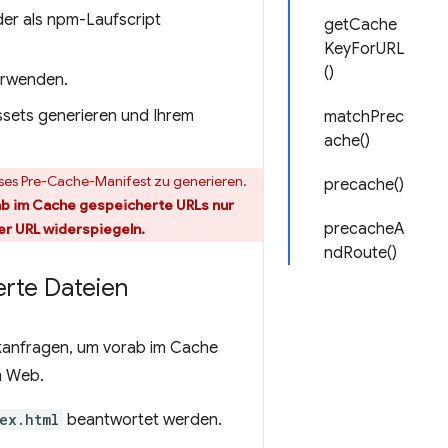
der als npm-Laufscript
getCache
KeyForURL
()
erwenden.
Assets generieren und Ihrem
matchPrec
ache()
es Pre-Cache-Manifest zu generieren.
precache()
ab im Cache gespeicherte URLs nur
precacheA
er URL widerspiegeln.
ndRoute()
rte Dateien
kanfragen, um vorab im Cache
m Web.
ex.html
beantwortet werden.