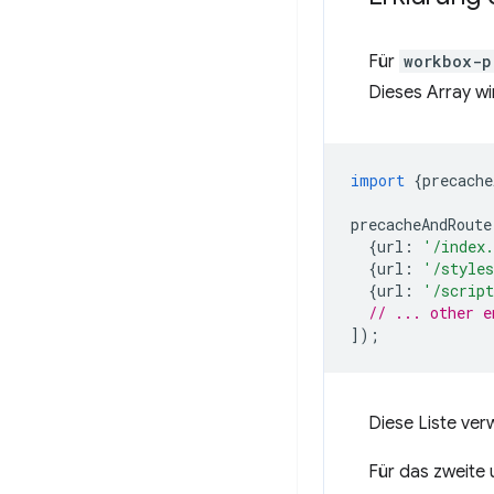
Für
workbox-p
Dieses Array w
import
{
precache
precacheAndRoute
{
url
:
'/index
{
url
:
'/styles
{
url
:
'/script
// ... other e
]);
Diese Liste ver
Für das zweite u