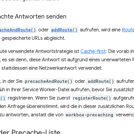
achte Antworten senden
acheAndRoute()
oder
addRoute()
aufrufen, wird eine
Rout
 gespeicherte URLs abgleicht.
oute verwendete Antwortstrategie ist
Cache-first
: Die vorab 
 es sei denn, diese Antwort ist aufgrund eines unerwarteten F
rd stattdessen eine Netzwerkantwort verwendet.
, in der Sie
precacheAndRoute()
oder
addRoute()
aufrufen
früh in Ihrer Service Worker-Datei aufrufen, bevor Sie zusätzli
e()
registrieren. Wenn Sie zuerst
registerRoute()
aufgerufe
en Anfrage übereinstimmt, wird die in dieser zusätzlichen Rou
zu antworten, anstatt die von
workbox-precaching
verwende
der Precache-Liste