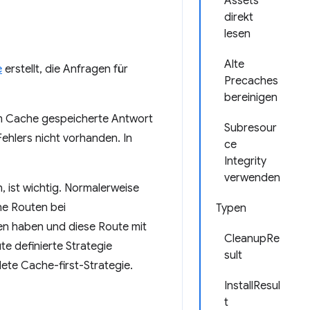
Assets
direkt
lesen
Alte
e
erstellt, die Anfragen für
Precaches
bereinigen
im Cache gespeicherte Antwort
Subresour
ehlers nicht vorhanden. In
ce
Integrity
verwenden
, ist wichtig. Normalerweise
che Routen bei
Typen
n haben und diese Route mit
CleanupRe
te definierte Strategie
sult
te Cache-first-Strategie.
InstallResul
t