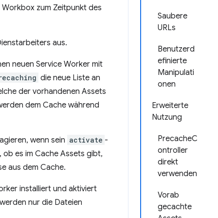
on Workbox zum Zeitpunkt des
Saubere
URLs
ienstarbeiters aus.
Benutzerd
efinierte
nen neuen Service Worker mit
Manipulati
recaching
die neue Liste an
onen
welche der vorhandenen Assets
en werden dem Cache während
Erweiterte
Nutzung
PrecacheC
agieren, wenn sein
activate
-
ontroller
, ob es im Cache Assets gibt,
direkt
ese aus dem Cache.
verwenden
ker installiert und aktiviert
Vorab
s werden nur die Dateien
gecachte