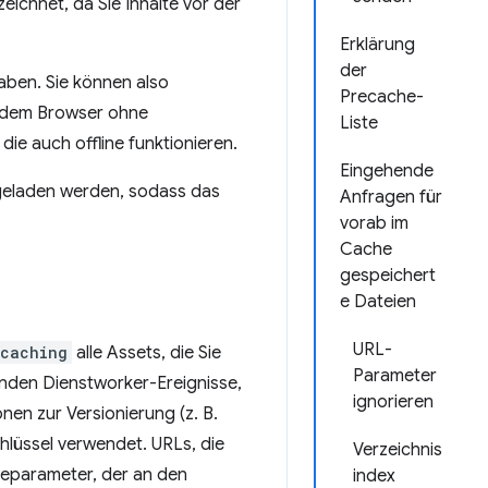
ichnet, da Sie Inhalte vor der
Erklärung
der
aben. Sie können also
Precache-
e dem Browser ohne
Liste
ie auch offline funktionieren.
Eingehende
rgeladen werden, sodass das
Anfragen für
vorab im
Cache
gespeichert
e Dateien
URL-
ecaching
alle Assets, die Sie
Parameter
enden Dienstworker-Ereignisse,
ignorieren
nen zur Versionierung (z. B.
hlüssel verwendet. URLs, die
Verzeichnis
geparameter, der an den
index