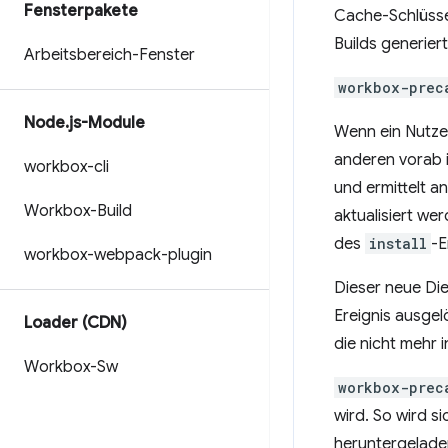
Fensterpakete
Cache-Schlüssel
Builds generiert
Arbeitsbereich-Fenster
workbox-prec
Node
.
js-Module
Wenn ein Nutze
anderen vorab 
workbox-cli
und ermittelt a
Workbox-Build
aktualisiert w
des
install
-E
workbox-webpack-plugin
Dieser neue Di
Ereignis ausgel
Loader (CDN)
die nicht mehr 
Workbox-Sw
workbox-prec
wird. So wird s
heruntergeladen