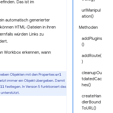
efinden. Das ist im
urlManipul
ation()
e ein automatisch generierter
 können HTML-Dateien in ihren
Methoden
ernfalls würden Links zu
addPlugins
dert.
()
nn Workbox erkennen, wann
addRoute(
)
cleanupOu
eben Objekten mit den Properties
url
tdatedCac
n jetzt immer ein Objekt übergeben. Damit
hes()
festlegen. In Version 5 funktioniert das
ull
 unterstützt.
createHan
dlerBound
ToURL()