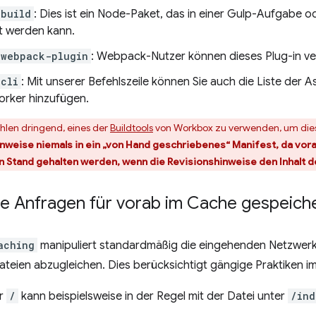
-build
: Dies ist ein Node-Paket, das in einer Gulp-Aufgabe o
 werden kann.
-webpack-plugin
: Webpack-Nutzer können dieses Plug-in v
cli
: Mit unserer Befehlszeile können Sie auch die Liste der 
orker hinzufügen.
hlen dringend, eines der
Buildtools
von Workbox zu verwenden, um dies
weise niemals in ein „von Hand geschriebenes“ Manifest, da vor
 Stand gehalten werden, wenn die Revisionshinweise den Inhalt d
e Anfragen für vorab im Cache gespeiche
aching
manipuliert standardmäßig die eingehenden Netzwer
teien abzugleichen. Dies berücksichtigt gängige Praktiken i
ür
/
kann beispielsweise in der Regel mit der Datei unter
/ind