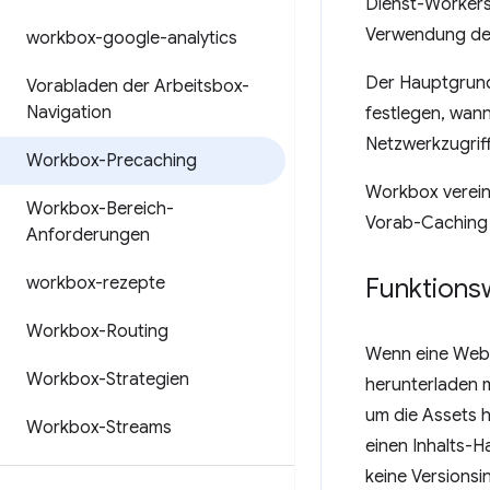
Dienst-Workers 
Verwendung des
workbox-google-analytics
Der Hauptgrund 
Vorabladen der Arbeitsbox-
Navigation
festlegen, wann
Netzwerkzugriff
Workbox-Precaching
Workbox vereinf
Workbox-Bereich-
Vorab-Caching d
Anforderungen
workbox-rezepte
Funktions
Workbox-Routing
Wenn eine Weba
Workbox-Strategien
herunterladen m
um die Assets 
Workbox-Streams
einen Inhalts-
keine Versions