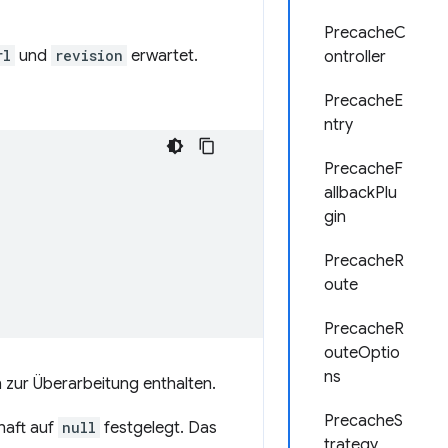
PrecacheC
rl
und
revision
erwartet.
ontroller
PrecacheE
ntry
PrecacheF
allbackPlu
gin
PrecacheR
oute
PrecacheR
outeOptio
ns
n zur Überarbeitung enthalten.
PrecacheS
haft auf
null
festgelegt. Das
trategy