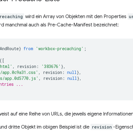
recaching
wird ein Array von Objekten mit den Properties
u
ird manchmal auch als Pre-Cache-Manifest bezeichnet:
AndRoute
}
from
'workbox-precaching'
;
([
.html'
,
revision
:
'383676'
},
/app.0c9a31.css'
,
revision
:
null
},
s/app.0d5770.js'
,
revision
:
null
},
ntries ...
weist auf eine Reihe von URLs, die jeweils eigene Informatione
nd dritte Objekt im obigen Beispiel ist die
revision
-Eigensc