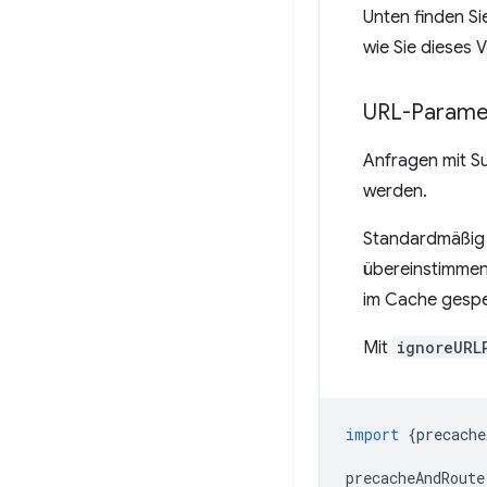
Unten finden Si
wie Sie dieses 
URL-Paramet
Anfragen mit S
werden.
Standardmäßig 
übereinstimmen
im Cache gespe
Mit
ignoreURL
import
{
precache
precacheAndRoute