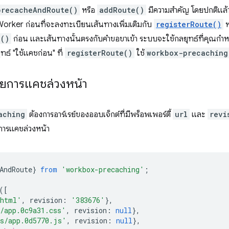
precacheAndRoute()
หรือ
addRoute()
มีความสำคัญ โดยปกติแล้ว ค
orker ก่อนที่จะลงทะเบียนเส้นทางเพิ่มเติมกับ
registerRoute()
ห
e()
ก่อน และเส้นทางนั้นตรงกับคําขอขาเข้า ระบบจะใช้กลยุทธ์ที่คุณกําหน
์ "ใช้แคชก่อน" ที่
registerRoute()
ใช้
workbox-precaching
ายการแคชล่วงหน้า
aching
ต้องการอาร์เรย์ของออบเจ็กต์ที่มีพร็อพเพอร์ตี้
url
และ
revi
การแคชล่วงหน้า
AndRoute
}
from
'workbox-precaching'
;
([
.html'
,
revision
:
'383676'
},
/app.0c9a31.css'
,
revision
:
null
},
s/app.0d5770.js'
,
revision
:
null
},