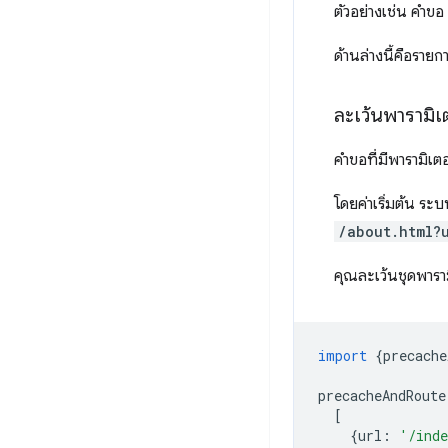
ตัวอย่างเช่น คำขอ
ด้านล่างนี้คือรายก
ละเว้นพารามิ
คำขอที่มีพารามิเ
โดยค่าเริ่มต้น ระ
/about.html?
คุณละเว้นชุดพาราม
import
{
precache
precacheAndRoute
[
{
url
:
'/ind