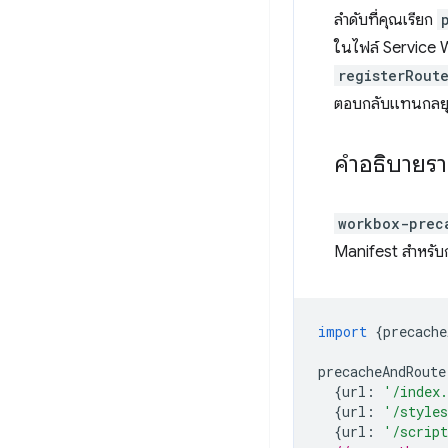
ลำดับที่คุณเรียก
ในไฟล์ Service W
registerRout
ตอบกลับแทนกลยุทธ
คําอธิบายร
workbox-prec
Manifest สำหรับ
import
{
precache
precacheAndRoute
{
url
:
'/index
{
url
:
'/styles
{
url
:
'/script