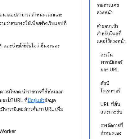
รายการแคช
ล่วงหน้า
ักพัฒนาแอปสามารถกำหนดเวลาและ
มว่าสามารถใช้เพื่อสร้างเว็บแอปที่
คำขอขาเข้า
สำหรับไฟล์ที่
แคชไว้ล่วงหน้า
และช่วยให้มั่นใจว่าชิ้นงานจะ
ละเว้น
พารามิเตอร์
ของ URL
ดัชนี
ไดเรกทอรี
รดาวน์โหลด นำรายการที่ซ้ำกันออก
บจะใช้ URL ที่
มีอยู่แล้ว
ข้อมูล
URL ที่สั้น
จะมีพารามิเตอร์การค้นหา URL เพิ่ม
และกระชับ
การจัดการที่
 Worker
กำหนดเอง