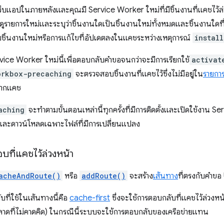
ที่เว็บแอปในภายหลังและคุณมี Service Worker ใหม่ที่มีชิ้นงานที่แคชไว้ล
ูรายการใหม่และระบุว่าชิ้นงานใดเป็นชิ้นงานใหม่ทั้งหมดและชิ้นงานใดที่
มชิ้นงานใหม่หรือการแก้ไขที่อัปเดตลงในแคชระหว่างเหตุการณ์
install
vice Worker ใหม่นี้เพื่อตอบกลับคำขอจนกว่าจะมีการเรียกใช้
activat
orkbox-precaching
จะตรวจสอบชิ้นงานที่แคชไว้ซึ่งไม่มีอยู่ใน
รายกา
จากแคช
aching
จะทําตามขั้นตอนเหล่านี้ทุกครั้งที่มีการติดตั้งและเปิดใช้งาน Serv
ด และดาวน์โหลดเฉพาะไฟล์ที่มีการเปลี่ยนแปลง
ที่แคชไว้ล่วงหน้า
acheAndRoute()
หรือ
addRoute()
จะสร้าง
เส้นทาง
ที่ตรงกับคําขอ
ที่ใช้ในเส้นทางนี้คือ
cache-first
ซึ่งจะใช้การตอบกลับที่แคชไว้ล่วงหน้
พลาดที่ไม่คาดคิด) ในกรณีนี้ระบบจะใช้การตอบกลับของเครือข่ายแทน