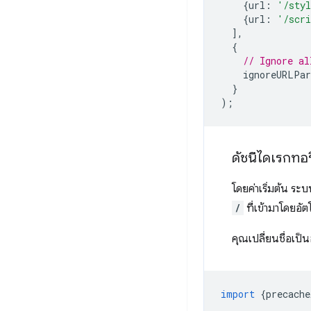
{
url
:
'/styl
{
url
:
'/scri
],
{
// Ignore al
ignoreURLPar
}
);
ดัชนีไดเรกทอร
โดยค่าเริ่มต้น ระ
/
ที่เข้ามาโดยอั
คุณเปลี่ยนชื่อเป็น
import
{
precache