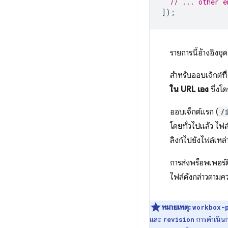
// ... other e
]);
รายการนี้อ้างอิงช
สําหรับออบเจ็กต์ที
ใน URL เอง
ซึ่งโ
ออบเจ็กต์แรก (
/
โดยทั่วไปแล้ว ไฟ
ลิงก์ไปยังไฟล์เหล่
การส่งพร็อพเพอร์ต
ไฟล์ดังกล่าวตาม
หมายเหตุ:
workbox-
และ
การดำเนินกา
revision