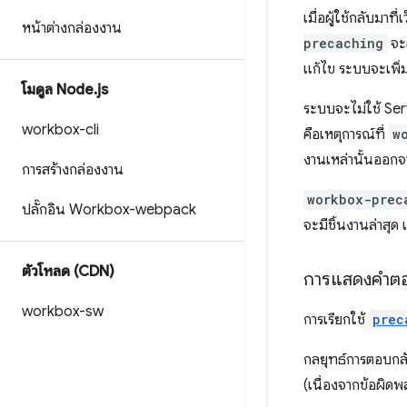
เมื่อผู้ใช้กลับมา
หน้าต่างกล่องงาน
precaching
จะด
แก้ไข ระบบจะเพิ่
โมดูล Node
.
js
ระบบจะไม่ใช้ Ser
workbox-cli
คือเหตุการณ์ที่
w
งานเหล่านั้นออก
การสร้างกล่องงาน
workbox-prec
ปลั๊กอิน Workbox-webpack
จะมีชิ้นงานล่าสุ
ตัวโหลด (CDN)
การแสดงคำตอบ
workbox-sw
การเรียกใช้
prec
กลยุทธ์การตอบกลับ
(เนื่องจากข้อผิด