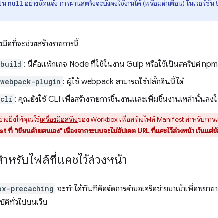
ป็น
อย่างชัดแจ้ง การผ่านสตริงจะยังคงใช้งานได้ (พร้อมคำเตือน) ในเวอร์ชัน 5
null
มือที่จะช่วยสร้างรายการนี้
-build
: นี่คือแพ็กเกจ Node ที่ใช้ในงาน Gulp หรือใช้เป็นสคริปต์ npm
-webpack-plugin
: ผู้ใช้ webpack สามารถใช้ปลั๊กอินนี้ได้
cli
: คุณยังใช้ CLI เพื่อสร้างรายการชิ้นงานและเพิ่มชิ้นงานเหล่านั้นล
างยิ่งให้คุณใช้
เครื่องมือสร้าง
ของ Workbox เพื่อสร้างไฟล์ Manifest สำหรับการแ
 ที่ "เขียนด้วยตนเอง" เนื่องจากระบบจะไม่อัปเดต URL ที่แคชไว้ล่วงหน้า เว้นแต่
ำหรับไฟล์ที่แคชไว้ล่วงหน้า
ox-precaching
จะทําได้ทันทีคือจัดการคําขอเครือข่ายขาเข้าเพื่อพยายามจั
ัติทั่วไปบนเว็บ