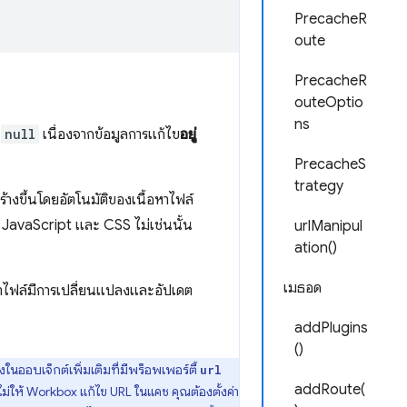
PrecacheR
oute
PrecacheR
outeOptio
ns
น
null
เนื่องจากข้อมูลการแก้ไข
อยู่
PrecacheS
trategy
สร้างขึ้นโดยอัตโนมัติของเนื้อหาไฟล์
 JavaScript และ CSS ไม่เช่นนั้น
urlManipul
ation()
เมธอด
าไฟล์มีการเปลี่ยนแปลงและอัปเดต
addPlugins
()
นออบเจ็กต์เพิ่มเติมที่มีพร็อพเพอร์ตี้
url
addRoute(
ไม่ให้ Workbox แก้ไข URL ในแคช คุณต้องตั้งค่า