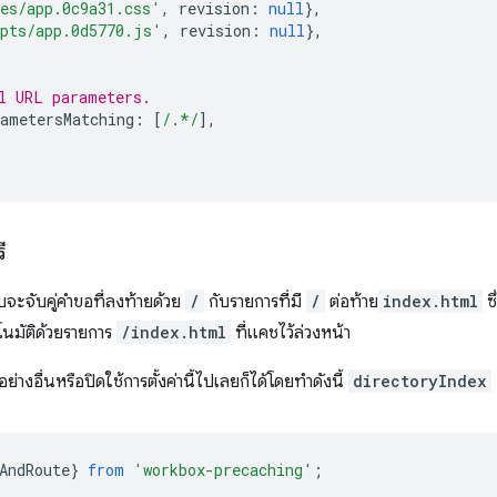
es/app.0c9a31.css'
,
revision
:
null
},
pts/app.0d5770.js'
,
revision
:
null
},
l URL parameters.
ametersMatching
:
[
/.*/
],
ี
บบจะจับคู่คำขอที่ลงท้ายด้วย
/
กับรายการที่มี
/
ต่อท้าย
index.html
ซ
ตโนมัติด้วยรายการ
/index.html
ที่แคชไว้ล่วงหน้า
อย่างอื่นหรือปิดใช้การตั้งค่านี้ไปเลยก็ได้โดยทำดังนี้
directoryIndex
AndRoute
}
from
'workbox-precaching'
;