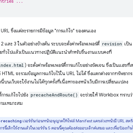
ntries ...
ุด URL ซึ่งแต่ละรายการมีข้อมูล "การแก้ไข" ของตนเอง
่ 2 และ 3 ในตัวอย่างข้างต้น ระบบจะตั้งค่าพร็อพเพอร์ตี้
revision
เป็
ดยทั่วไปแล้วเป็นแนวทางปฏิบัติแนะนำสำหรับชิ้นงานแบบคงที่
index.html
) จะตั้งค่าพร็อพเพอร์ตี้การแก้ไขอย่างชัดเจน ซึ่งเป็นแฮชที่
ล์ HTML จะรวมข้อมูลการแก้ไขไว้ใน URL ไม่ได้ ซึ่งแตกต่างจากทรัพยากร
านี้บนเว็บจะใช้งานไม่ได้ทุกครั้งที่เนื้อหาของหน้าเว็บมีการเปลี่ยนแปลง
ี้การแก้ไขไปยัง
precacheAndRoute()
จะช่วยให้ Workbox ทราบว่
ความเหมาะสม
เวอร์ชันก่อนหน้าอนุญาตให้ไฟล์ Manifest แคชล่วงหน้ามี URL สตริงใ
precaching
รนี้เลิกใช้งานแล้วในเวอร์ชัน 5 ตอนนี้คุณต้องส่งออบเจ็กต์เสมอ และเพื่อป้องกัน