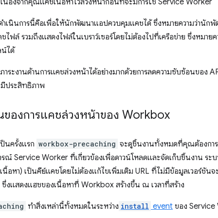
 เนื่องจากคุณแคชเนื้อหาไว้ล่วงหน้าก่อนที่จะมีการใช้ Service Worker
ดำเนินการนี้คือเพื่อให้นักพัฒนาแอปควบคุมแคชได้ ซึ่งหมายความว่าน
ฟล์ รวมถึงแสดงไฟล์ในเบราว์เซอร์โดยไม่ต้องไปที่เครือข่าย ซึ่งหมายควา
์ได้
ระงานด้านการแคชล่วงหน้าได้อย่างมากด้วยการลดความซับซ้อนของ API 
งมีประสิทธิภาพ
งานของการแคชล่วงหน้าของ Workbox
เป็นครั้งแรก
workbox-precaching
จะดูชิ้นงานทั้งหมดที่คุณต้องกา
ารณ์ Service Worker ที่เกี่ยวข้องเพื่อดาวน์โหลดและจัดเก็บชิ้นงาน ระบ
เนื้อหา) เป็นคีย์แคชโดยไม่ต้องแก้ไขเพิ่มเติม URL ที่ไม่มีข้อมูลเวอร์ชัน
ช ซึ่งแสดงแฮชของเนื้อหาที่ Workbox สร้างขึ้น ณ เวลาที่สร้าง
aching
ทําสิ่งเหล่านี้ทั้งหมดในระหว่าง
install
event
ของ Service