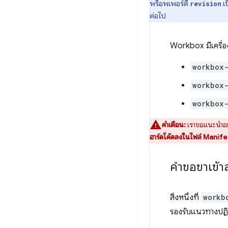
พร็อพเพอร์ตี้
เ
revision
ต่อไป
Workbox มีเครื่อง
workbox
workbox
workbox-
คำเตือน:
เราขอแนะนําอย่
ฮาร์ดโค้ดลงในไฟล์ Manifest
คำขอขาเข้าส
สิ่งหนึ่งที่
workb
รองรับแนวทางปฏิบ