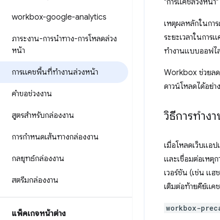
"การแคชล่วงหน้า"
workbox-google-analytics
เหตุผลหลักในการ
ระยะเวลาในการแคชไ
ภาระงาน-การนำทาง-การโหลดล่วง
หน้า
ทำงานแบบออฟไลน
การแคชพื้นที่ทำงานล่วงหน้า
Workbox ช่วยลดภา
ดาวน์โหลดได้อย่า
คำขอช่วงงาน
วิธีการทำ
สูตรสำหรับกล่องงาน
การกำหนดเส้นทางกล่องงาน
เมื่อโหลดเว็บแอป
กลยุทธ์กล่องงาน
และเชื่อมต่อเหตุก
เวอร์ชัน (เช่น แฮช
สตรีมกล่องงาน
เติมต่อท้ายคีย์แค
workbox-prec
แพ็คเกจหน้าต่าง