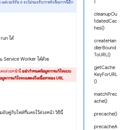
)
 แต่เวอร์ชัน 6 จะไม่รองรับการดำเนินการนี้อีก
cleanupOu
tdatedCac
hes()
 run ได้
createHan
dlerBound
ToURL()
งใน Service Worker ได้ด้วย
getCache
คชล่วงหน้านี้
อย่ากำหนดข้อมูลการแก้ไขแบบ
KeyForURL
ข้อมูลการแก้ไขจะแสดงถึงเนื้อหาของ URL
()
matchPrec
ache()
บคู่กับไฟล์ที่แคชไว้ล่วงหน้า วิธีนี้
precache()
precacheA