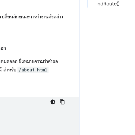
ndRoute()
ธีเปลี่ยนลักษณะการทำงานดังกล่าว
ออก
้งหมดออก ซึ่งหมายความว่าคำขอ
น้าสำหรับ
/about.html
้