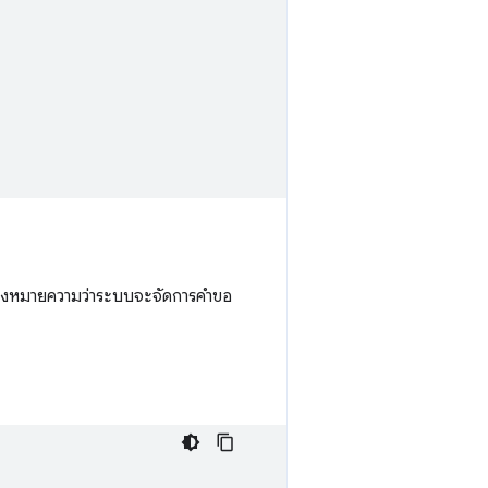
ึ่งหมายความว่าระบบจะจัดการคําขอ