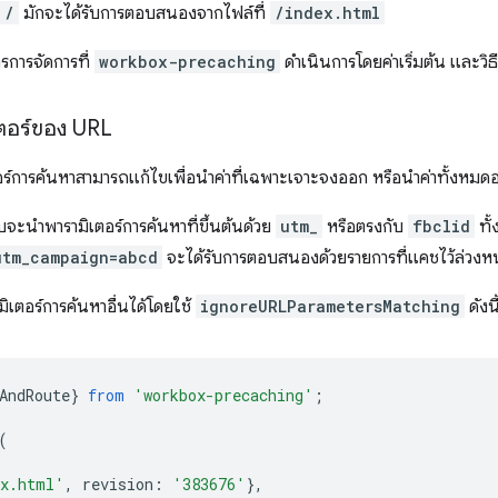
/
มักจะได้รับการตอบสนองจากไฟล์ที่
/index.html
ารการจัดการที่
workbox-precaching
ดำเนินการโดยค่าเริ่มต้น และวิ
เตอร์ของ URL
ตอร์การค้นหาสามารถแก้ไขเพื่อนำค่าที่เฉพาะเจาะจงออก หรือนำค่าทั้งหมด
บบจะนำพารามิเตอร์การค้นหาที่ขึ้นต้นด้วย
utm_
หรือตรงกับ
fbclid
ทั
utm_campaign=abcd
จะได้รับการตอบสนองด้วยรายการที่แคชไว้ล่วงห
ิเตอร์การค้นหาอื่นได้โดยใช้
ignoreURLParametersMatching
ดังนี
AndRoute
}
from
'workbox-precaching'
;
(
ex.html'
,
revision
:
'383676'
},