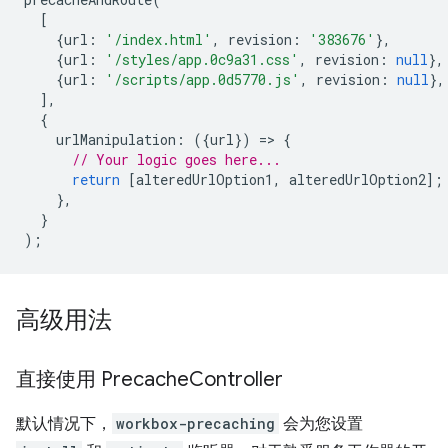
[
{
url
:
'/index.html'
,
revision
:
'383676'
},
{
url
:
'/styles/app.0c9a31.css'
,
revision
:
null
},
{
url
:
'/scripts/app.0d5770.js'
,
revision
:
null
},
],
{
urlManipulation
:
({
url
})
=
>
{
// Your logic goes here...
return
[
alteredUrlOption1
,
alteredUrlOption2
];
},
}
);
高级用法
直接使用 Precache
Controller
默认情况下，
workbox-precaching
会为您设置