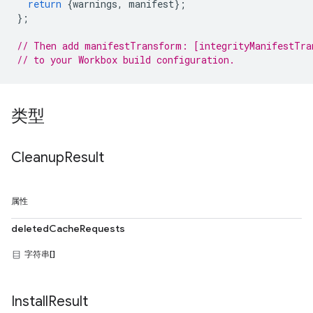
return
{
warnings
,
manifest
};
};
// Then add manifestTransform: [integrityManifestTra
// to your Workbox build configuration.
类型
Cleanup
Result
属性
deletedCacheRequests
字符串[]
Install
Result