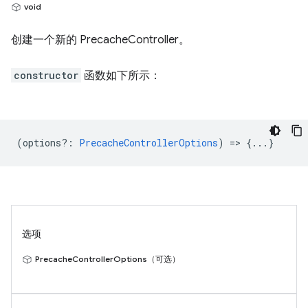
void
创建一个新的 PrecacheController。
constructor
函数如下所示：
(
options?
:
PrecacheControllerOptions
) => {...}
选项
PrecacheControllerOptions（可选）