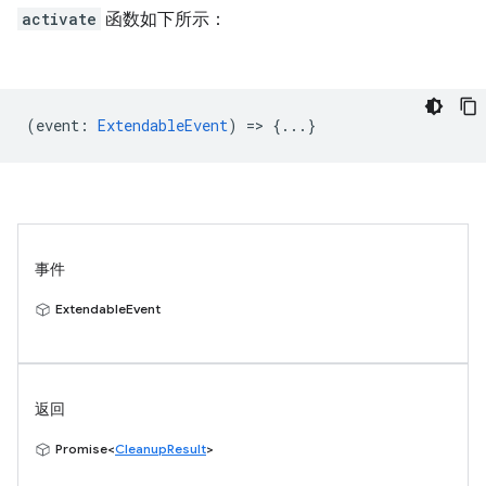
activate
函数如下所示：
(
event
:
ExtendableEvent
) => {...}
事件
ExtendableEvent
返回
Promise<
CleanupResult
>