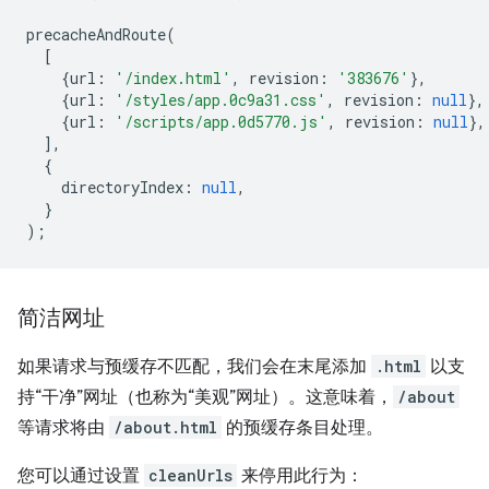
precacheAndRoute
(
[
{
url
:
'/index.html'
,
revision
:
'383676'
},
{
url
:
'/styles/app.0c9a31.css'
,
revision
:
null
},
{
url
:
'/scripts/app.0d5770.js'
,
revision
:
null
},
],
{
directoryIndex
:
null
,
}
);
简洁网址
如果请求与预缓存不匹配，我们会在末尾添加
.html
以支
持“干净”网址（也称为“美观”网址）。这意味着，
/about
等请求将由
/about.html
的预缓存条目处理。
您可以通过设置
cleanUrls
来停用此行为：