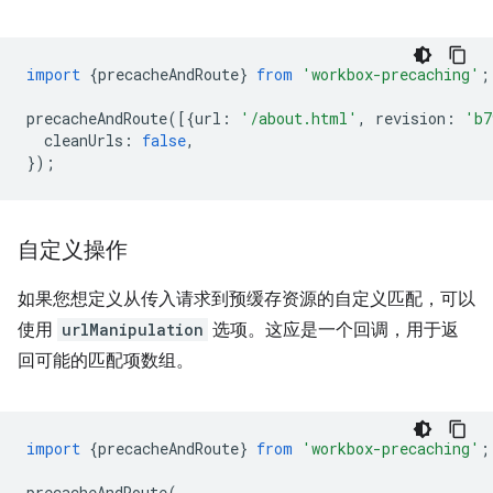
import
{
precacheAndRoute
}
from
'workbox-precaching'
;
precacheAndRoute
([{
url
:
'/about.html'
,
revision
:
'b7
cleanUrls
:
false
,
});
自定义操作
如果您想定义从传入请求到预缓存资源的自定义匹配，可以
使用
urlManipulation
选项。这应是一个回调，用于返
回可能的匹配项数组。
import
{
precacheAndRoute
}
from
'workbox-precaching'
;
precacheAndRoute
(