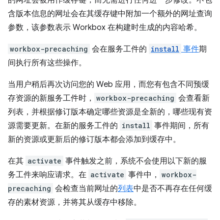
的网址会被用作缓存键，而无需进行任何进一步修改。不包
含版本信息的网址会在其缓存键中附加一个额外的网址查询
参数，该参数表示 Workbox 在构建时生成的内容哈希。
workbox-precaching
会在服务工件的
install
事件
期
间执行所有这些操作。
当用户稍后再次访问您的 Web 应用，而您有包含不同预缓
存资源的新服务工件时，
workbox-precaching
会查看新
列表，并根据修订版本确定哪些资源是全新的，哪些现有资
源需要更新。在新的服务工件的
install
事件期间，所有
新的资源或更新后的修订版本都会添加到缓存中。
在其
activate
事件触发之前，系统不会使用以下新的服
务工件来响应请求。在
activate
事件中，
workbox-
precaching
会检查当前网址的
列表
中是否不再存在任何缓
存的素材资源，并将其从缓存中移除。