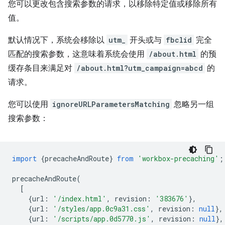
您可以更改包含搜索参数的请求，以移除特定值或移除所有
值。
默认情况下，系统会移除以
utm_
开头或与
fbclid
完全
匹配的搜索参数，这意味着系统会使用
/about.html
的预
缓存条目来满足对
/about.html?utm_campaign=abcd
的
请求。
您可以使用
ignoreURLParametersMatching
忽略另一组
搜索参数：
import
{
precacheAndRoute
}
from
'workbox-precaching'
;
precacheAndRoute
(
[
{
url
:
'/index.html'
,
revision
:
'383676'
},
{
url
:
'/styles/app.0c9a31.css'
,
revision
:
null
},
{
url
:
'/scripts/app.0d5770.js'
,
revision
:
null
},