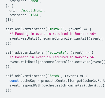
revision
:
'abcd'
,
},
{
url
:
'/about.html'
,
revision
:
'1234'
,
}]);
self
.
addEventListener
(
'install'
,
(
event
)
=
>
{
// Passing in event is required in Workbox v6+
event
.
waitUntil
(
precacheController
.
install
(
event
))
});
self
.
addEventListener
(
'activate'
,
(
event
)
=
>
{
// Passing in event is required in Workbox v6+
event
.
waitUntil
(
precacheController
.
activate
(
event
)
});
self
.
addEventListener
(
'fetch'
,
(
event
)
=
>
{
const
cacheKey
=
precacheController
.
getCacheKeyFor
event
.
respondWith
(
caches
.
match
(
cacheKey
).
then
(...)
});