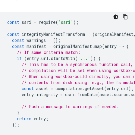
const
ssri
=
require
(
'ssri'
);
const
integrityManifestTransform
=
(
originalManifest
const
warnings
=
[];
const
manifest
=
originalManifest
.
map
(
entry
=
>
{
// If some criteria match:
if
(
entry
.
url
.
startsWith
(
'...'
))
{
// This has to be a synchronous function call,
// compilation will be set when using workbox-
// When using workbox-build directly, you can 
// contents from disk using, e.g., the fs modu
const
asset
=
compilation
.
getAsset
(
entry
.
url
);
entry
.
integrity
=
ssri
.
fromData
(
asset
.
source
.
s
// Push a message to warnings if needed.
}
return
entry
;
});