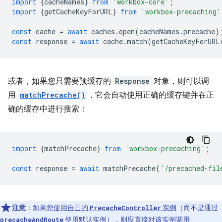
import
{
cacheNames
}
from
'workbox-core'
;
import
{
getCacheKeyForURL
}
from
'workbox-precaching'
const
cache
=
await
caches
.
open
(
cacheNames
.
precache
)
const
response
=
await
cache
.
match
(
getCacheKeyForURL
或者，如果您只需要预缓存的
Response
对象，则可以调
用
matchPrecache()
，它会自动使用正确的缓存键并在正
确的缓存中进行搜索：
import
{
matchPrecache
}
from
'workbox-precaching'
;
const
response
=
await
matchPrecache
(
'/precached-fil
注意
：如果您
使用自己的
实例
（而不是通过
PrecacheController
使用默认实例），则应直接对该实例调用
precacheAndRoute