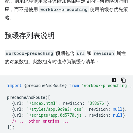
配，则系统会使用您在该附加路由中定义的任何策略进行响
应，而不是使用
workbox-precaching
使用的缓存优先策
略。
预缓存列表说明
workbox-precaching
预期包含
url
和
revision
属性
的对象数组。此数组有时也称为预缓存清单：
import
{
precacheAndRoute
}
from
'workbox-precaching'
;
precacheAndRoute
([
{
url
:
'/index.html'
,
revision
:
'383676'
},
{
url
:
'/styles/app.0c9a31.css'
,
revision
:
null
},
{
url
:
'/scripts/app.0d5770.js'
,
revision
:
null
},
// ... other entries ...
]);