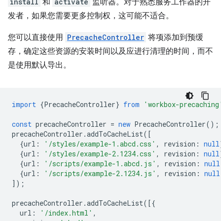
install
和
activate
监听器。对于熟悉服务工作器的开
发者，如果您需要更多控制权，这可能不适合。
您可以直接使用
PrecacheController
将项添加到预缓
存，确定这些资源的安装时间以及应进行清理的时间，而不
是使用默认导出。
import
{
PrecacheController
}
from
'workbox-precaching
const
precacheController
=
new
PrecacheController
();
precacheController
.
addToCacheList
([
{
url
:
'/styles/example-1.abcd.css'
,
revision
:
null
{
url
:
'/styles/example-2.1234.css'
,
revision
:
null
{
url
:
'/scripts/example-1.abcd.js'
,
revision
:
null
{
url
:
'/scripts/example-2.1234.js'
,
revision
:
null
]);
precacheController
.
addToCacheList
([{
url
:
'/index.html'
,