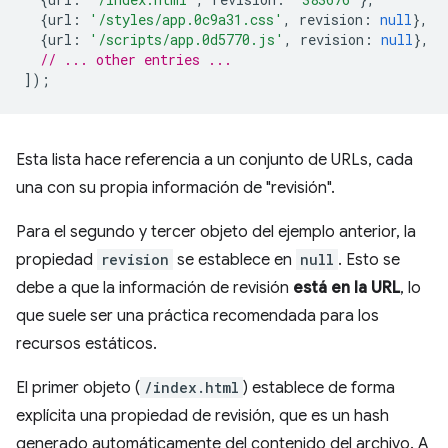
{
url
:
'/styles/app.0c9a31.css'
,
revision
:
null
},
{
url
:
'/scripts/app.0d5770.js'
,
revision
:
null
},
// ... other entries ...
]);
Esta lista hace referencia a un conjunto de URLs, cada
una con su propia información de "revisión".
Para el segundo y tercer objeto del ejemplo anterior, la
propiedad
revision
se establece en
null
. Esto se
debe a que la información de revisión
está en la URL
, lo
que suele ser una práctica recomendada para los
recursos estáticos.
El primer objeto (
/index.html
) establece de forma
explícita una propiedad de revisión, que es un hash
generado automáticamente del contenido del archivo. A