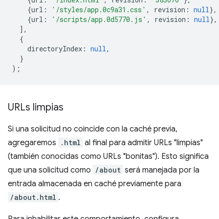
{
url
:
'/styles/app.0c9a31.css'
,
revision
:
null
},
{
url
:
'/scripts/app.0d5770.js'
,
revision
:
null
},
],
{
directoryIndex
:
null
,
}
);
URLs limpias
Si una solicitud no coincide con la caché previa,
agregaremos
.html
al final para admitir URLs "limpias"
(también conocidas como URLs "bonitas"). Esto significa
que una solicitud como
/about
será manejada por la
entrada almacenada en caché previamente para
/about.html
.