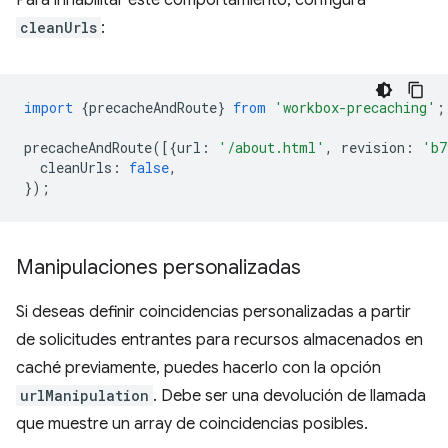
Para inhabilitar este comportamiento, configura
cleanUrls
:
import
{
precacheAndRoute
}
from
'workbox-precaching'
;
precacheAndRoute
([{
url
:
'/about.html'
,
revision
:
'b7
cleanUrls
:
false
,
});
Manipulaciones personalizadas
Si deseas definir coincidencias personalizadas a partir
de solicitudes entrantes para recursos almacenados en
caché previamente, puedes hacerlo con la opción
urlManipulation
. Debe ser una devolución de llamada
que muestre un array de coincidencias posibles.