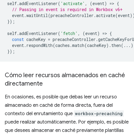
self
.
addEventListener
(
'activate'
,
(
event
)
=
>
{
// Passing in event is required in Workbox v6+
event
.
waitUntil
(
precacheController
.
activate
(
event
)
});
self
.
addEventListener
(
'fetch'
,
(
event
)
=
>
{
const
cacheKey
=
precacheController
.
getCacheKeyFor
event
.
respondWith
(
caches
.
match
(
cacheKey
).
then
(...)
});
Cómo leer recursos almacenados en caché
directamente
En ocasiones, es posible que debas leer un recurso
almacenado en caché de forma directa, fuera del
contexto del enrutamiento que
workbox-precaching
puede realizar automáticamente. Por ejemplo, es posible
que desees almacenar en caché previamente plantillas