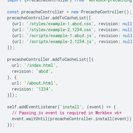
const
precacheController
=
new
PrecacheController
();
precacheController
.
addToCacheList
([
{
url
:
'/styles/example-1.abcd.css'
,
revision
:
null
{
url
:
'/styles/example-2.1234.css'
,
revision
:
null
{
url
:
'/scripts/example-1.abcd.js'
,
revision
:
null
{
url
:
'/scripts/example-2.1234.js'
,
revision
:
null
]);
precacheController
.
addToCacheList
([{
url
:
'/index.html'
,
revision
:
'abcd'
,
},
{
url
:
'/about.html'
,
revision
:
'1234'
,
}]);
self
.
addEventListener
(
'install'
,
(
event
)
=
>
{
// Passing in event is required in Workbox v6+
event
.
waitUntil
(
precacheController
.
install
(
event
))
});