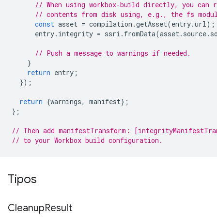
// When using workbox-build directly, you can 
// contents from disk using, e.g., the fs modu
const
asset
=
compilation
.
getAsset
(
entry
.
url
);
entry
.
integrity
=
ssri
.
fromData
(
asset
.
source
.
s
// Push a message to warnings if needed.
}
return
entry
;
});
return
{
warnings
,
manifest
};
};
// Then add manifestTransform: [integrityManifestTra
// to your Workbox build configuration.
Tipos
Cleanup
Result