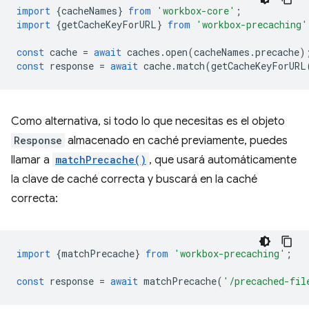
import
{
cacheNames
}
from
'workbox-core'
;
import
{
getCacheKeyForURL
}
from
'workbox-precaching'
const
cache
=
await
caches
.
open
(
cacheNames
.
precache
)
const
response
=
await
cache
.
match
(
getCacheKeyForURL
Como alternativa, si todo lo que necesitas es el objeto
Response
almacenado en caché previamente, puedes
llamar a
matchPrecache()
, que usará automáticamente
la clave de caché correcta y buscará en la caché
correcta:
import
{
matchPrecache
}
from
'workbox-precaching'
;
const
response
=
await
matchPrecache
(
'/precached-fil