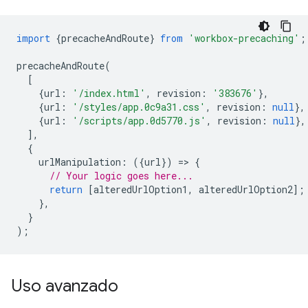
import
{
precacheAndRoute
}
from
'workbox-precaching'
;
precacheAndRoute
(
[
{
url
:
'/index.html'
,
revision
:
'383676'
},
{
url
:
'/styles/app.0c9a31.css'
,
revision
:
null
},
{
url
:
'/scripts/app.0d5770.js'
,
revision
:
null
},
],
{
urlManipulation
:
({
url
})
=
>
{
// Your logic goes here...
return
[
alteredUrlOption1
,
alteredUrlOption2
];
},
}
);
Uso avanzado