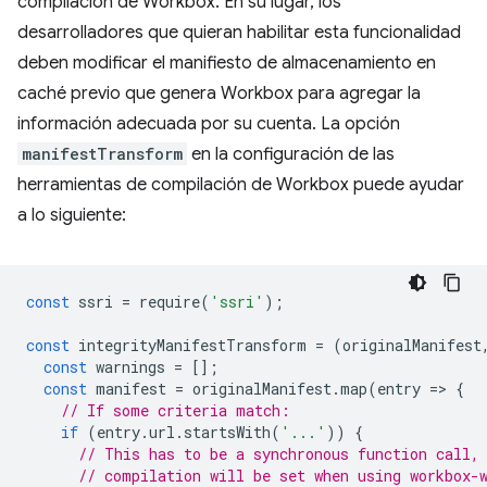
compilación de Workbox. En su lugar, los
desarrolladores que quieran habilitar esta funcionalidad
deben modificar el manifiesto de almacenamiento en
caché previo que genera Workbox para agregar la
información adecuada por su cuenta. La opción
manifestTransform
en la configuración de las
herramientas de compilación de Workbox puede ayudar
a lo siguiente:
const
ssri
=
require
(
'ssri'
);
const
integrityManifestTransform
=
(
originalManifest
const
warnings
=
[];
const
manifest
=
originalManifest
.
map
(
entry
=
>
{
// If some criteria match:
if
(
entry
.
url
.
startsWith
(
'...'
))
{
// This has to be a synchronous function call,
// compilation will be set when using workbox-