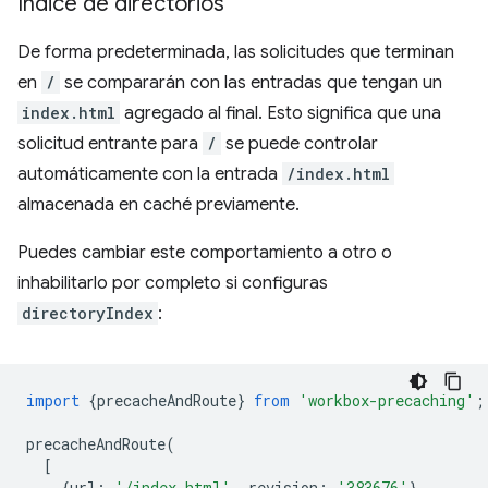
Índice de directorios
De forma predeterminada, las solicitudes que terminan
en
/
se compararán con las entradas que tengan un
index.html
agregado al final. Esto significa que una
solicitud entrante para
/
se puede controlar
automáticamente con la entrada
/index.html
almacenada en caché previamente.
Puedes cambiar este comportamiento a otro o
inhabilitarlo por completo si configuras
directoryIndex
:
import
{
precacheAndRoute
}
from
'workbox-precaching'
;
precacheAndRoute
(
[
{
url
:
'/index.html'
,
revision
:
'383676'
},