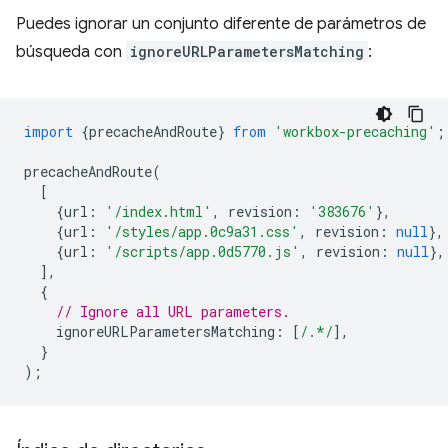
Puedes ignorar un conjunto diferente de parámetros de
búsqueda con
ignoreURLParametersMatching
:
import
{
precacheAndRoute
}
from
'workbox-precaching'
;
precacheAndRoute
(
[
{
url
:
'/index.html'
,
revision
:
'383676'
},
{
url
:
'/styles/app.0c9a31.css'
,
revision
:
null
},
{
url
:
'/scripts/app.0d5770.js'
,
revision
:
null
},
],
{
// Ignore all URL parameters.
ignoreURLParametersMatching
:
[
/.*/
],
}
);