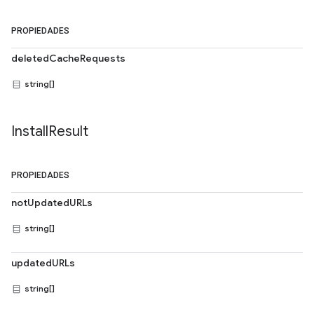
PROPIEDADES
deletedCacheRequests
string[]
Install
Result
PROPIEDADES
notUpdatedURLs
string[]
updatedURLs
string[]