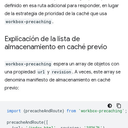
definido en esa ruta adicional para responder, en lugar
de la estrategia de prioridad de la caché que usa
workbox-precaching
.
Explicación de la lista de
almacenamiento en caché previo
workbox-precaching
espera un array de objetos con
una propiedad
url
y
revision
. A veces, este array se
denomina manifiesto de almacenamiento en caché
previo:
import
{
precacheAndRoute
}
from
'workbox-precaching'
;
precacheAndRoute
([
{
url
:
'/index.html'
,
revision
:
'383676'
},