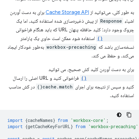
به طور کلی، می‌توانید از
Cache Storage API
برای به دست آوردن
اشیاء
Response
از پیش ذخیره‌سازی شده استفاده کنید، اما یک
چروک وجود دارد: کلید حافظه پنهان URL که باید هنگام فراخوانی
cache.match()
استفاده شود ممکن است حاوی یک پارامتر
نسخه‌سازی باشد که
workbox-precaching
به‌طور خودکار ایجاد
می‌کند. و حفظ می کند.
برای به دست آوردن کلید کش صحیح، می توانید
getCacheKeyForURL()
فراخوانی کنید و URL اصلی را ارسال
کنید و سپس از نتیجه برای اجرای
cache.match()
در کش مناسب
استفاده کنید.
import
{
cacheNames
}
from
'workbox-core'
;
import
{
getCacheKeyForURL
}
from
'workbox-precaching'
const
cache
=
await
caches
.
open
(
cacheNames
.
precache
)