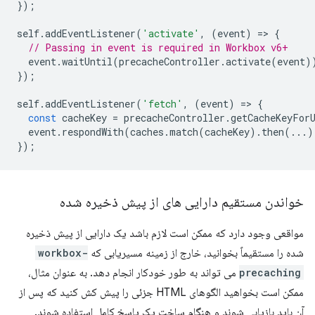
});
self
.
addEventListener
(
'activate'
,
(
event
)
=
>
{
// Passing in event is required in Workbox v6+
event
.
waitUntil
(
precacheController
.
activate
(
event
)
});
self
.
addEventListener
(
'fetch'
,
(
event
)
=
>
{
const
cacheKey
=
precacheController
.
getCacheKeyFor
event
.
respondWith
(
caches
.
match
(
cacheKey
).
then
(...)
});
خواندن مستقیم دارایی های از پیش ذخیره شده
مواقعی وجود دارد که ممکن است لازم باشد یک دارایی از پیش ذخیره
شده را مستقیماً بخوانید، خارج از زمینه مسیریابی که
workbox-
precaching
می تواند به طور خودکار انجام دهد. به عنوان مثال،
ممکن است بخواهید الگوهای HTML جزئی را پیش کش کنید که پس از
آن باید بازیابی شوند و هنگام ساخت یک پاسخ کامل استفاده شوند.