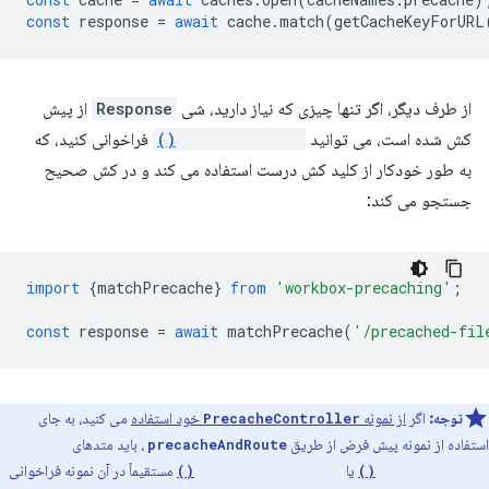
const
response
=
await
cache
.
match
(
getCacheKeyForURL
از طرف دیگر، اگر تنها چیزی که نیاز دارید، شی
Response
از پیش
کش شده است، می توانید
matchPrecache()
فراخوانی کنید، که
به طور خودکار از کلید کش درست استفاده می کند و در کش صحیح
جستجو می کند:
import
{
matchPrecache
}
from
'workbox-precaching'
;
const
response
=
await
matchPrecache
(
'/precached-fil
توجه:
اگر
از نمونه
خود استفاده
می کنید، به جای
PrecacheController
استفاده از نمونه پیش فرض از طریق
، باید متدهای
precacheAndRoute
یا
مستقیماً در آن نمونه فراخوانی
getCacheKeyForURL()
matchPrecache()