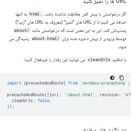
URL ها را تمیز کنید
اگر درخواستی با پیش کش مطابقت نداشته باشد،
.html
به انتها
اضافه می کنیم تا از URL های "تمیز" (معروف به URL های "زیبا")
پشتیبانی کند. این به این معنی است که درخواستی مانند
/about
توسط ورودی از پیش ذخیره شده برای
/about.html
رسیدگی می
شود.
با تنظیم
cleanUrls
می توانید این رفتار را غیرفعال کنید:
import
{
precacheAndRoute
}
from
'workbox-precaching'
;
precacheAndRoute
([{
url
:
'/about.html'
,
revision
:
'b7
cleanUrls
:
false
,
});
دستکاری های سفارشی