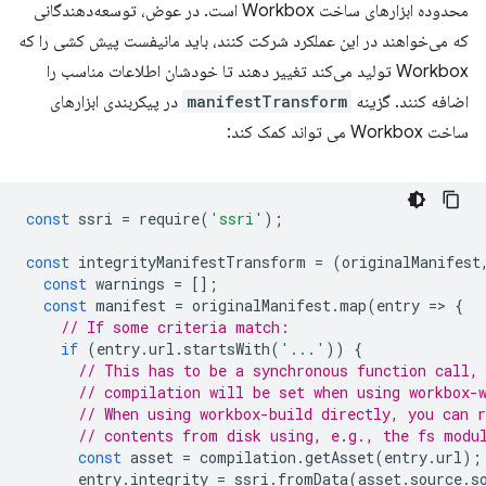
محدوده ابزارهای ساخت Workbox است. در عوض، توسعه‌دهندگانی
که می‌خواهند در این عملکرد شرکت کنند، باید مانیفست پیش کشی را که
Workbox تولید می‌کند تغییر دهند تا خودشان اطلاعات مناسب را
اضافه کنند. گزینه
manifestTransform
در پیکربندی ابزارهای
ساخت Workbox می تواند کمک کند:
const
ssri
=
require
(
'ssri'
);
const
integrityManifestTransform
=
(
originalManifest
const
warnings
=
[];
const
manifest
=
originalManifest
.
map
(
entry
=
>
{
// If some criteria match:
if
(
entry
.
url
.
startsWith
(
'...'
))
{
// This has to be a synchronous function call,
// compilation will be set when using workbox-
// When using workbox-build directly, you can 
// contents from disk using, e.g., the fs modu
const
asset
=
compilation
.
getAsset
(
entry
.
url
);
entry
.
integrity
=
ssri
.
fromData
(
asset
.
source
.
s