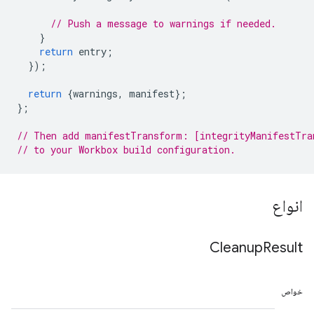
// Push a message to warnings if needed.
}
return
entry
;
});
return
{
warnings
,
manifest
};
};
// Then add manifestTransform: [integrityManifestTra
// to your Workbox build configuration.
انواع
Cleanup
Result
خواص