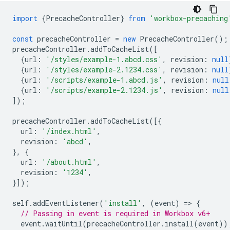
import
{
PrecacheController
}
from
'workbox-precaching
const
precacheController
=
new
PrecacheController
();
precacheController
.
addToCacheList
([
{
url
:
'/styles/example-1.abcd.css'
,
revision
:
null
{
url
:
'/styles/example-2.1234.css'
,
revision
:
null
{
url
:
'/scripts/example-1.abcd.js'
,
revision
:
null
{
url
:
'/scripts/example-2.1234.js'
,
revision
:
null
]);
precacheController
.
addToCacheList
([{
url
:
'/index.html'
,
revision
:
'abcd'
,
},
{
url
:
'/about.html'
,
revision
:
'1234'
,
}]);
self
.
addEventListener
(
'install'
,
(
event
)
=
>
{
// Passing in event is required in Workbox v6+
event
.
waitUntil
(
precacheController
.
install
(
event
))