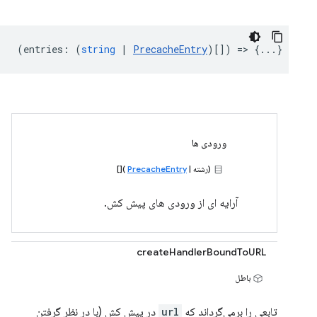
(
entries
:
(
string
|
PrecacheEntry
)[]) => {...}
ورودی ها
(رشته |
PrecacheEntry
)[]
آرایه ای از ورودی های پیش کش.
createHandlerBoundToURL
باطل
تابعی را برمی‌گرداند که
url
در پیش کش (با در نظر گرفتن