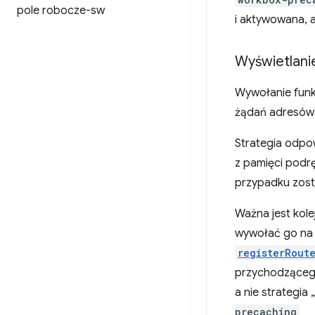
pole robocze-sw
i aktywowana, a
Wyświetlani
Wywołanie funk
żądań adresów 
Strategia odpo
z pamięci podr
przypadku zosta
Ważna jest kole
wywołać go na p
registerRout
przychodzącego
a nie strategi
precaching