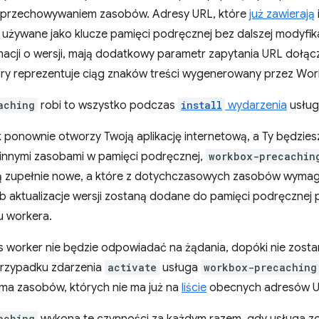
i przechowywaniem zasobów. Adresy URL, które
już zawierają
są używane jako klucze pamięci podręcznej bez dalszej modyfika
macji o wersji, mają dodatkowy parametr zapytania URL dołąc
óry reprezentuje ciąg znaków treści wygenerowany przez Wor
aching
robi to wszystko podczas
install
wydarzenia
usługi
 ponownie otworzy Twoją aplikację internetową, a Ty będzi
innymi zasobami w pamięci podręcznej,
workbox-precachin
ą zupełnie nowe, a które z dotychczasowych zasobów wymagaj
b aktualizacje wersji zostaną dodane do pamięci podręcznej
 workera.
s worker nie będzie odpowiadać na żądania, dopóki nie zost
przypadku zdarzenia
activate
usługa
workbox-precaching
 ma zasobów, których nie ma już na
liście
obecnych adresów URL,
aching