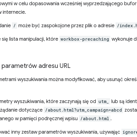
iowymi w celu dopasowania wcześniej wyprzedzającego bufor
 internecie.
danie
/
może być zaspokojone przez plik o adresie
/index.
 się lista manipulacji, które
workbox-precaching
wykonuje do
e parametrów adresu URL
metrami wyszukiwania można modyfikować, aby usunąć określ
metry wyszukiwania, które zaczynają się od
utm_
lub są iden
 żądanie dotyczące
/about.html?utm_campaign=abcd
zosta
sanego w pamięci podręcznej wpisu
/about.html
.
wać inny zestaw parametrów wyszukiwania, używając
ignor