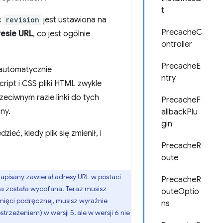
t
ć
revision
jest ustawiona na
PrecacheC
resie URL
, co jest ogólnie
ontroller
PrecacheE
t automatycznie
ntry
ipt i CSS pliki HTML zwykle
eciwnym razie linki do tych
PrecacheF
ny.
allbackPlu
gin
ieć, kiedy plik się zmienił, i
PrecacheR
oute
zapisany zawierał adresy URL w postaci
PrecacheR
cja została wycofana. Teraz musisz
outeOptio
ięci podręcznej, musisz wyraźnie
ns
trzeżeniem) w wersji 5, ale w wersji 6 nie