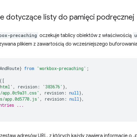
e dotyczące listy do pamięci podręcznej
box-precaching
oczekuje tablicy obiektów z właściwością
u
azywana plikiem z zawartością do wcześniejszego buforowania
AndRoute
}
from
'workbox-precaching'
;
([
.html'
,
revision
:
'383676'
},
/app.0c9a31.css'
,
revision
:
null
},
s/app.0d5770.js'
,
revision
:
null
},
ntries ...
a zestaw adresów URL, z których każdy zawiera informacje o 