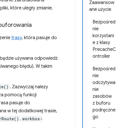
stanie zainstalowana
Zaawansow
iki, które uległy zmianie.
ane użycie
Bezpośred
 buforowania
nie
korzystani
zenie
trasy
, która pasuje do
e z klasy
PrecacheC
ontroller
 będzie używana odpowiedź
kiwanego błędu). W takim
Bezpośred
nie
odczytywa
te()
. Zazwyczaj należy
nie
za pomocą funkcji
zasobów
trasa pasuje do
z buforu
podręczne
na w tej dodatkowej trasie,
go
rRoute()
.
workbox-