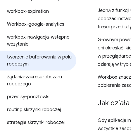
Jedną z funkcji
workbox-expiration
podczas instal
Workbox-google-analytics
treści przed uż
workbox-nawigacja-wstępne
Głównym powode
wczytanie
oni określać, k
w przeglądarce 
tworzenie buforowania w polu
roboczym
działają w trybie
żądania-zakresu-obszaru
Workbox znaczn
roboczego
pobieranie zas
przepisy-pocztówki
Jak dział
routing skrzynki roboczej
Gdy aplikacja 
strategie skrzynki roboczej
wszystkie zasob