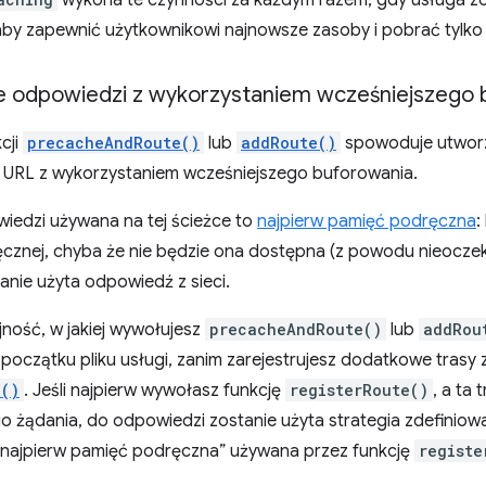
wykona te czynności za każdym razem, gdy usługa zo
by zapewnić użytkownikowi najnowsze zasoby i pobrać tylko pl
e odpowiedzi z wykorzystaniem wcześniejszego
cji
precacheAndRoute()
lub
addRoute()
spowoduje utwor
URL z wykorzystaniem wcześniejszego buforowania.
wiedzi używana na tej ścieżce to
najpierw pamięć podręczna
:
ęcznej, chyba że nie będzie ona dostępna (z powodu nieocze
nie użyta odpowiedź z sieci.
jność, w jakiej wywołujesz
precacheAndRoute()
lub
addRou
oczątku pliku usługi, zanim zarejestrujesz dodatkowe trasy 
e()
. Jeśli najpierw wywołasz funkcję
registerRoute()
, a ta 
 żądania, do odpowiedzi zostanie użyta strategia zdefiniowa
a „najpierw pamięć podręczna” używana przez funkcję
registe