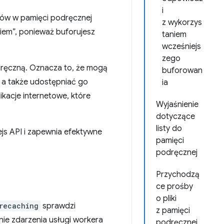
i
ików w pamięci podręcznej
z wykorzys
iem”, ponieważ buforujesz
taniem
wcześniejs
zego
ręczną. Oznacza to, że mogą
buforowan
, a także udostępniać go
ia
ikacje internetowe, które
Wyjaśnienie
dotyczące
listy do
js API i zapewnia efektywne
pamięci
podręcznej
Przychodzą
ce prośby
o pliki
recaching
sprawdzi
z pamięci
nie zdarzenia usługi workera
podręcznej