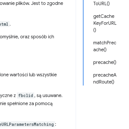
owanie plików. Jest to zgodne
ToURL()
getCache
KeyForURL
html
.
()
myślnie, oraz sposób ich
matchPrec
ache()
precache()
one wartości lub wszystkie
precacheA
ndRoute()
tyczne z
fbclid
, są usuwane.
nie spełnione za pomocą
eURLParametersMatching
: