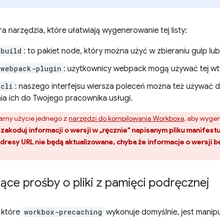
 narzędzia, które ułatwiają wygenerowanie tej listy:
-build
: to pakiet node, który można użyć w zbieraniu gulp lu
-webpack-plugin
: użytkownicy webpack mogą używać tej wt
cli
: naszego interfejsu wiersza poleceń można też używać 
ia ich do Twojego pracownika usługi.
amy użycie jednego z
narzędzi do kompilowania Workboxa
, aby wyge
 zakoduj informacji o wersji w „ręcznie” napisanym pliku manifest
dresy URL nie będą aktualizowane, chyba że informacje o wersji 
ce prośby o pliki z pamięci podręcznej
, które
workbox-precaching
wykonuje domyślnie, jest mani