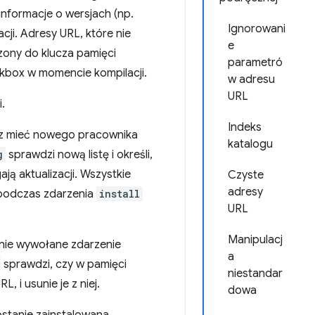
informacje o wersjach (np.
Ignorowani
cji. Adresy URL, które nie
e
zony do klucza pamięci
parametró
kbox w momencie kompilacji.
w adresu
URL
.
Indeks
esz mieć nowego pracownika
katalogu
g
sprawdzi nową listę i określi,
ą aktualizacji. Wszystkie
Czyste
adresy
 podczas zdarzenia
install
URL
Manipulacj
anie wywołane zdarzenie
a
sprawdzi, czy w pamięci
niestandar
 i usunie je z niej.
dowa