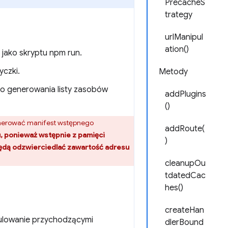
PrecacheS
trategy
urlManipul
ation()
b jako skryptu npm run.
yczki.
Metody
do generowania listy zasobów
addPlugins
()
nerować manifest wstępnego
addRoute(
u, ponieważ wstępnie z pamięci
)
będą odzwierciedlać zawartość adresu
cleanupOu
tdatedCac
hes()
createHan
pulowanie przychodzącymi
dlerBound