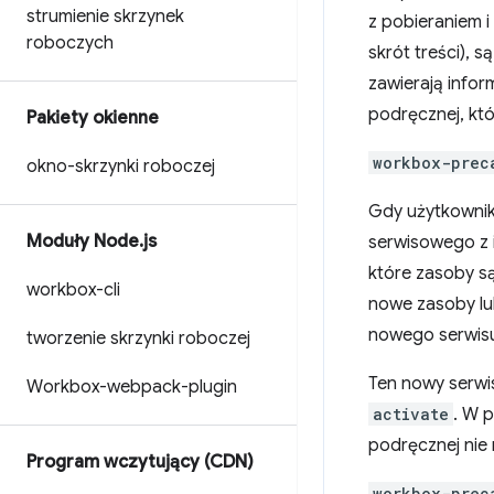
strumienie skrzynek
z pobieraniem 
roboczych
skrót treści), 
zawierają infor
podręcznej, kt
Pakiety okienne
workbox-prec
okno-skrzynki roboczej
Gdy użytkownik
Moduły Node
.
js
serwisowego z 
które zasoby s
workbox-cli
nowe zasoby lu
nowego serwisu
tworzenie skrzynki roboczej
Ten nowy serwi
Workbox-webpack-plugin
activate
. W 
podręcznej nie
Program wczytujący (CDN)
workbox-prec