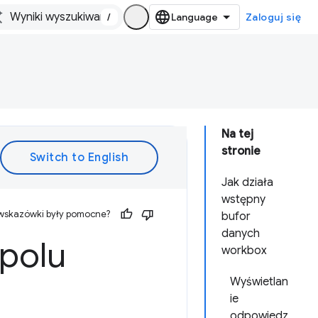
/
Zaloguj się
Na tej
stronie
Jak działa
wstępny
 wskazówki były pomocne?
bufor
danych
polu
workbox
Wyświetlan
ie
odpowiedz