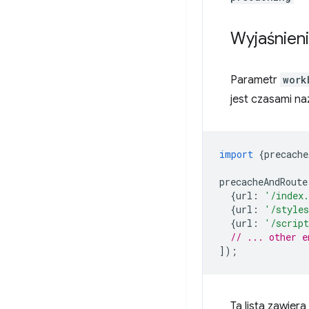
Wyjaśnieni
Parametr
work
jest czasami n
import
{
precache
precacheAndRoute
{
url
:
'/index
{
url
:
'/styles
{
url
:
'/script
// ... other e
]);
Ta lista zawier