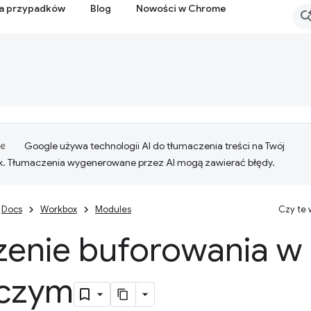
ia przypadków
Blog
Nowości w Chrome
Google używa technologii AI do tłumaczenia treści na Twój
k. Tłumaczenia wygenerowane przez AI mogą zawierać błędy.
Docs
Workbox
Modules
Czy te
zenie buforowania w 
czym