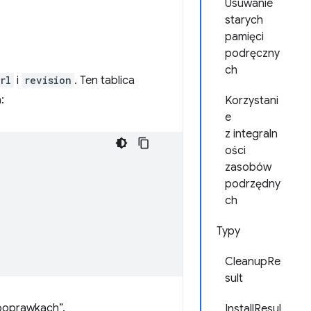
Usuwanie
starych
pamięci
podręczny
ch
rl
i
revision
. Ten tablica
:
Korzystani
e
z integraln
ości
zasobów
podrzędny
ch
Typy
CleanupRe
sult
„poprawkach”.
InstallResul