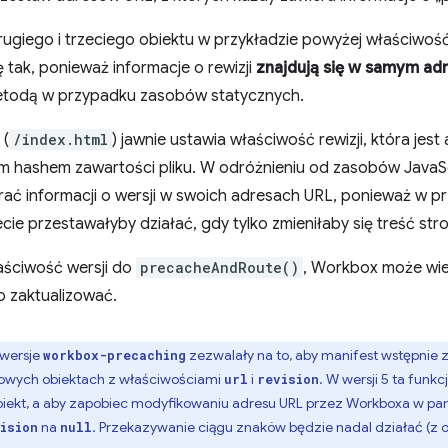
ugiego i trzeciego obiektu w przykładzie powyżej właściwoś
ię tak, ponieważ informacje o rewizji
znajdują się w samym ad
todą w przypadku zasobów statycznych.
 (
/index.html
) jawnie ustawia właściwość rewizji, która jes
hashem zawartości pliku. W odróżnieniu od zasobów JavaScr
ać informacji o wersji w swoich adresach URL, ponieważ w prz
ecie przestawałyby działać, gdy tylko zmieniłaby się treść stro
aściwość wersji do
precacheAndRoute()
, Workbox może wiedz
 zaktualizować.
wersje
zezwalały na to, aby manifest wstępnie 
workbox-precaching
owych obiektach z właściwościami
i
. W wersji 5 ta funk
url
revision
ekt, a aby zapobiec modyfikowaniu adresu URL przez Workboxa w pam
na
. Przekazywanie ciągu znaków będzie nadal działać (z os
ision
null