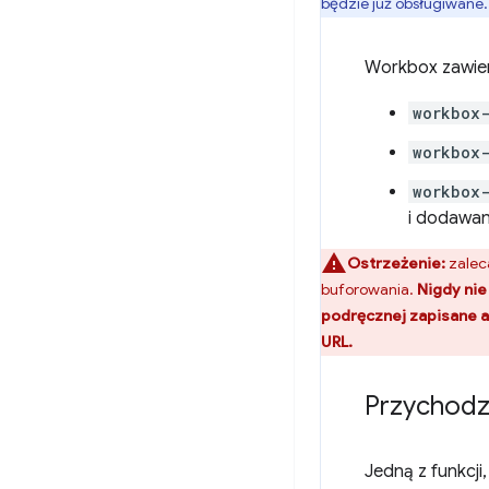
będzie już obsługiwane.
Workbox zawiera
workbox
workbox
workbox-
i dodawan
Ostrzeżenie:
zalec
buforowania.
Nigdy nie
podręcznej zapisane a
URL.
Przychodzą
Jedną z funkcji