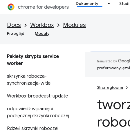
Dokumenty
Stud
Docs
Workbox
Modules
Przegląd
Moduły
Pakiety skryptu service
worker
preferowany języ
skrzynka robocza-
synchronizacja-w tle
Strona główna
Workbox-broadcast-update
twor
odpowiedź w pamięci
podręcznej skrzynki roboczej
robo
Rdzeń skrzynki roboczej