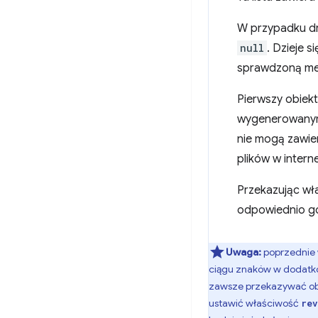
W przypadku dr
null
. Dzieje s
sprawdzoną me
Pierwszy obiekt
wygenerowanym 
nie mogą zawier
plików w intern
Przekazując wł
odpowiednio go
Uwaga:
poprzednie 
ciągu znaków w dodatk
zawsze przekazywać obi
ustawić właściwość
rev