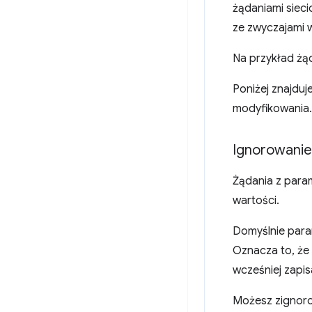
żądaniami siec
ze zwyczajami w
Na przykład żą
Poniżej znajduje
modyfikowania.
Ignorowani
Żądania z para
wartości.
Domyślnie para
Oznacza to, że
wcześniej zapi
Możesz zignoro