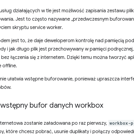
 usług działających w tle jest możliwość zapisania zestawu pl
owania. Jest to często nazywane „przedwczesnym buforowan
yciem skryptu service worker.
m jest to, że daje deweloperom kontrolę nad pamięcią pod
iedy i jak długo plik jest przechowywany w pamięci podręcznej
bez łączenia się z internetem. Dzięki temu można tworzyć apl
 offline.
ie ułatwia wstępne buforowanie, ponieważ upraszcza interfe
obów.
a wstępny bufor danych workbox
internetowa zostanie załadowana po raz pierwszy,
workbox-p
y, które chcesz pobrać, usunie duplikaty i połączy odpowied