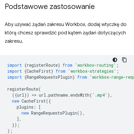
Podstawowe zastosowanie
Aby używać żądań zakresu Workbox, dodaj wtyczkę do
którą chcesz sprawdzić pod kątem żądań dotyczących
zakresu.
import
{
registerRoute
}
from
'workbox-routing'
;
import
{
CacheFirst
}
from
'workbox-strategies'
;
import
{
RangeRequestsPlugin
}
from
'workbox-range-req
registerRoute
(
({
url
})
=
>
url
.
pathname
.
endsWith
(
'.mp4'
),
new
CacheFirst
({
plugins
:
[
new
RangeRequestsPlugin
(),
],
});
);