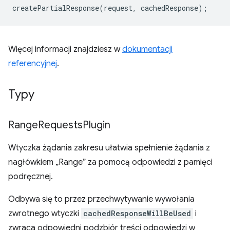
createPartialResponse
(
request
,
cachedResponse
);
Więcej informacji znajdziesz w
dokumentacji
referencyjnej
.
Typy
Range
Requests
Plugin
Wtyczka żądania zakresu ułatwia spełnienie żądania z
nagłówkiem „Range” za pomocą odpowiedzi z pamięci
podręcznej.
Odbywa się to przez przechwytywanie wywołania
zwrotnego wtyczki
cachedResponseWillBeUsed
i
zwraca odpowiedni podzbiór treści odpowiedzi w