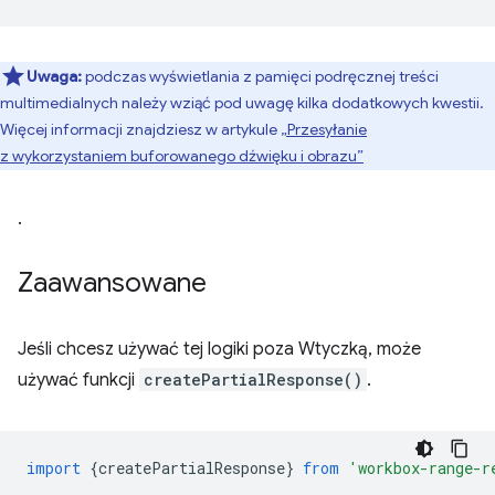
Uwaga:
podczas wyświetlania z pamięci podręcznej treści
multimedialnych należy wziąć pod uwagę kilka dodatkowych kwestii.
Więcej informacji znajdziesz w artykule
„Przesyłanie
z wykorzystaniem buforowanego dźwięku i obrazu”
.
Zaawansowane
Jeśli chcesz używać tej logiki poza Wtyczką, może
używać funkcji
createPartialResponse()
.
import
{
createPartialResponse
}
from
'workbox-range-r