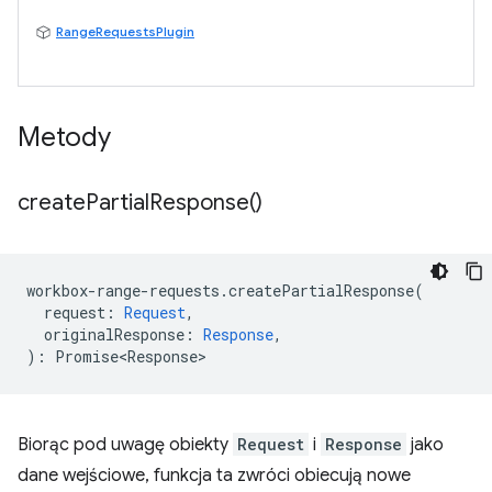
RangeRequestsPlugin
Metody
create
Partial
Response(
)
workbox
-
range
-
requests
.
createPartialResponse
(
request
:
Request
,
originalResponse
:
Response
,
)
:
Promise<Response>
Biorąc pod uwagę obiekty
Request
i
Response
jako
dane wejściowe, funkcja ta zwróci obiecują nowe