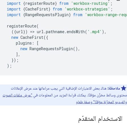
import
{
registerRoute
}
from
'workbox-routing'
;
import
{
CacheFirst
}
from
'workbox-strategies'
;
import
{
RangeRequestsPlugin
}
from
'workbox-range-req
registerRoute
(
({
url
})
=
>
url
.
pathname
.
endsWith
(
'.mp4'
),
new
CacheFirst
({
plugins
:
[
new
RangeRequestsPlugin
(),
],
});
);
ملاحظة:
هناك بعض الاعتبارات الإضافية التي يجب مراعاتها عند عرض الإعلانات
محتوى وسائط مخزَّن مؤقتًا. يمكنك قراءة المزيد من المعلومات في
"عرض ملفات الصوت
والفيديو المخزّنة مؤقتًا" وصفة طعام
الاستخدام المتقدّم