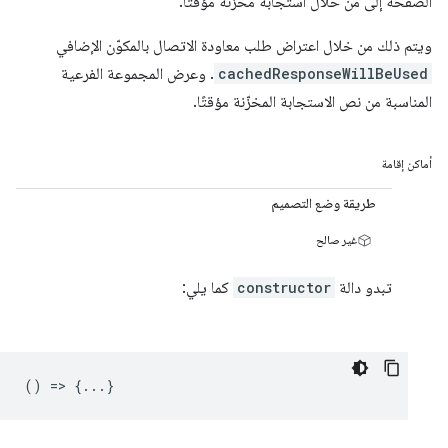
الصفحة إلى من خلال استجابة مخزّنة مؤقتًا.
ويتم ذلك من خلال اعتراض طلب معاودة الاتصال بالمكوّن الإضافي
cachedResponseWillBeUsed
. وعرض المجموعة الفرعية
المناسبة من نص الاستجابة المخزّنة مؤقتًا.
أماكن إقامة
طريقة وضع التصميم
غير صالح
تبدو دالة
constructor
كما يلي:
() => {...}