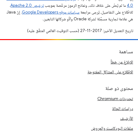
4.0‏
ما لم يُنصّ على خلاف ذلك، ونماذج الرموز مرخّصة بموجب
ترخيص Apache 2.0‏
.
للاطّلاع على التفاصيل، يُرجى مراجعة
سياسات موقع Google Developers‏
. إنّ Java
هي علامة تجارية مسجَّلة لشركة Oracle و/أو شركائها التابعين.
تاريخ التعديل الأخير: 2017-11-27 (حسب التوقيت العالمي المتفَّق عليه)
مساهمة
الإبلاغ عن خطأ
الاطّلاع على المشاكل المفتوحة
محتوى ذو صلة
تحديثات Chromium
دراسات الحالة
الأرشيف
ملفات البودكاست والعروض