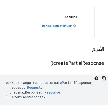
returns
RangeRequestsPlugin
الطُرق
)
create
Partial
Response(
workbox
-
range
-
requests
.
createPartialResponse
(
request
:
Request
,
originalResponse
:
Response
,
)
:
Promise<Response>