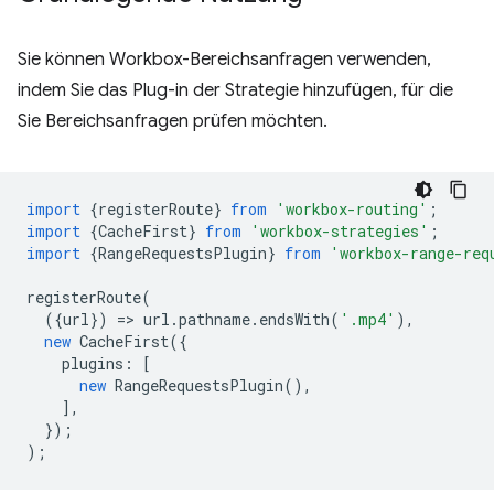
Sie können Workbox-Bereichsanfragen verwenden,
indem Sie das Plug-in der Strategie hinzufügen, für die
Sie Bereichsanfragen prüfen möchten.
import
{
registerRoute
}
from
'workbox-routing'
;
import
{
CacheFirst
}
from
'workbox-strategies'
;
import
{
RangeRequestsPlugin
}
from
'workbox-range-req
registerRoute
(
({
url
})
=
>
url
.
pathname
.
endsWith
(
'.mp4'
),
new
CacheFirst
({
plugins
:
[
new
RangeRequestsPlugin
(),
],
});
);