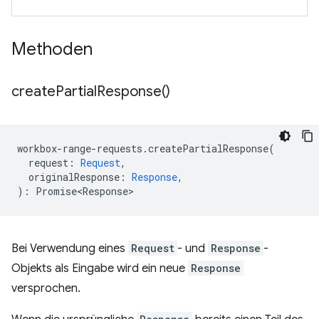
Methoden
create
Partial
Response(
)
workbox
-
range
-
requests
.
createPartialResponse
(
request
:
Request
,
originalResponse
:
Response
,
)
:
Promise<Response>
Bei Verwendung eines
Request
- und
Response
-
Objekts als Eingabe wird ein neue
Response
versprochen.