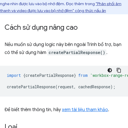
nghe nhìn được lưu vào bộ nhớ đệm. Đọc thêm trong
"Phân phối âm
thanh và video được lưu vào bộ nhớ đệm" công thức nấu ăn
Cách sử dụng nâng cao
Nếu muốn sử dụng logic này bên ngoài Trình bổ trợ, bạn
có thể sử dụng hàm
createPartialResponse()
.
import
{
createPartialResponse
}
from
'workbox-range-r
createPartialResponse
(
request
,
cachedResponse
);
Để biết thêm thông tin, hãy
xem tài liệu tham khảo
.
Loại