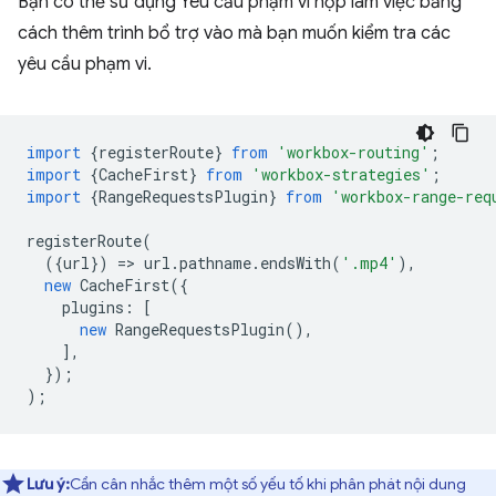
Bạn có thể sử dụng Yêu cầu phạm vi hộp làm việc bằng
cách thêm trình bổ trợ vào mà bạn muốn kiểm tra các
yêu cầu phạm vi.
import
{
registerRoute
}
from
'workbox-routing'
;
import
{
CacheFirst
}
from
'workbox-strategies'
;
import
{
RangeRequestsPlugin
}
from
'workbox-range-req
registerRoute
(
({
url
})
=
>
url
.
pathname
.
endsWith
(
'.mp4'
),
new
CacheFirst
({
plugins
:
[
new
RangeRequestsPlugin
(),
],
});
);
Lưu ý:
Cần cân nhắc thêm một số yếu tố khi phân phát nội dung