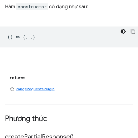
Hàm
constructor
có dạng như sau:
() => {...}
returns
RangeRequestsPlugin
Phương thức
create
Partial
Response(
)