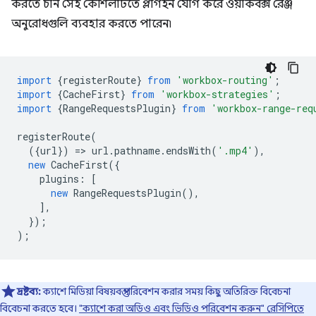
করতে চান সেই কৌশলটিতে প্লাগইন যোগ করে ওয়ার্কবক্স রেঞ্জ
অনুরোধগুলি ব্যবহার করতে পারেন৷
import
{
registerRoute
}
from
'workbox-routing'
;
import
{
CacheFirst
}
from
'workbox-strategies'
;
import
{
RangeRequestsPlugin
}
from
'workbox-range-req
registerRoute
(
({
url
})
=
>
url
.
pathname
.
endsWith
(
'.mp4'
),
new
CacheFirst
({
plugins
:
[
new
RangeRequestsPlugin
(),
],
});
);
দ্রষ্টব্য:
ক্যাশে মিডিয়া বিষয়বস্তু পরিবেশন করার সময় কিছু অতিরিক্ত বিবেচনা
বিবেচনা করতে হবে।
"ক্যাশে করা অডিও এবং ভিডিও পরিবেশন করুন" রেসিপিতে