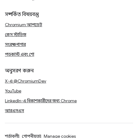
সম্পর্কিত বিষয়বস্তু
Chromium আপডেট
কেস স্টাডিজ
সংরক্ষণাগার
পডকাস্ট এবং শো
অনুসরণ করুন
X-এ @ChromiumDev
YouTube
LinkedIn-এ বিকাশকারীদের জন্য Chrome
আরএসএস
শর্তাবলী
গোপনীয়তা
Manage cookies