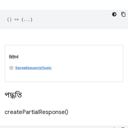
() => {...}
রিটার্ন
RangeRequestsPlugin
পদ্ধতি
create
Partial
Response(
)