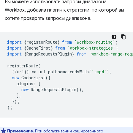
Вы можете использовать запросы диапазона
Workbox, добавив плагин к стратегии, по которой вы
хотите проверять запросы диапазона.
import
{
registerRoute
}
from
'workbox-routing'
;
import
{
CacheFirst
}
from
'workbox-strategies'
;
import
{
RangeRequestsPlugin
}
from
'workbox-range-req
registerRoute
(
({
url
})
=
>
url
.
pathname
.
endsWith
(
'.mp4'
),
new
CacheFirst
({
plugins
:
[
new
RangeRequestsPlugin
(),
],
});
);
Примечание.
При обслуживании кэшированного