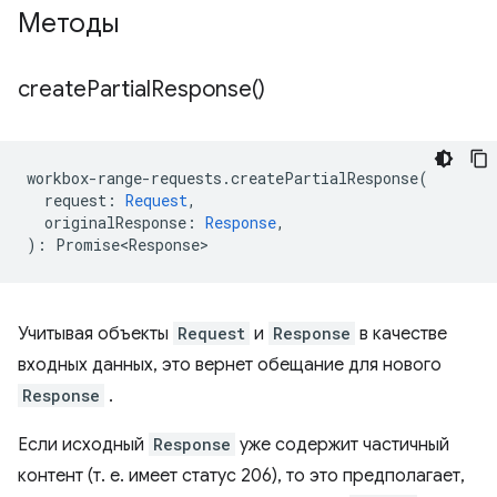
Методы
create
Partial
Response(
)
workbox
-
range
-
requests
.
createPartialResponse
(
request
:
Request
,
originalResponse
:
Response
,
)
:
Promise<Response>
Учитывая объекты
Request
и
Response
в качестве
входных данных, это вернет обещание для нового
Response
.
Если исходный
Response
уже содержит частичный
контент (т. е. имеет статус 206), то это предполагает,