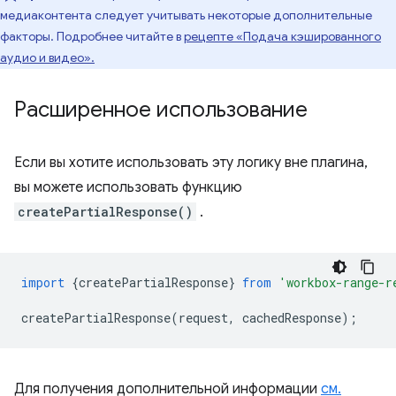
медиаконтента следует учитывать некоторые дополнительные
факторы. Подробнее читайте в
рецепте «Подача кэшированного
аудио и видео».
Расширенное использование
Если вы хотите использовать эту логику вне плагина,
вы можете использовать функцию
createPartialResponse()
.
import
{
createPartialResponse
}
from
'workbox-range-r
createPartialResponse
(
request
,
cachedResponse
);
Для получения дополнительной информации
см.