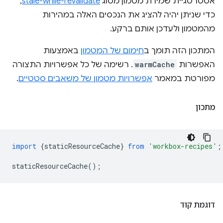
אסטרטגיית שמירת מטמון מסוג
stale-while-revalidate
,
כדי שניתן יהיה להציג את הנכסים האלה במהירות
מהמטמון ולעדכן אותם ברקע.
המתכון הזה תומך ב
חימום של המטמון
באמצעות
האפשרות
warmCache
. רשימה של כל אפשרויות התצורה
מפורטת במאמר
אפשרויות מטמון של משאבים סטטיים
.
מתכון
import
{
staticResourceCache
}
from
'workbox-recipes'
;
staticResourceCache
();
דוגמת קוד