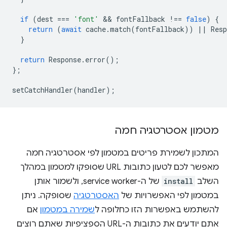
if
(
dest
===
'font'
 && 
fontFallback
!==
false
)
{
return
(
await
cache
.
match
(
fontFallback
))
||
Resp
}
return
Response
.
error
();
};
setCatchHandler
(
handler
);
מטמון אסטרטגיה חמה
המתכון לשמירת פריטים במטמון לפי אסטרטגיה חמה
מאפשר לכם לטעון כתובות URL שסופקו למטמון במהלך
השלב
install
של ה-service worker, ולשמור אותן
במטמון לפי האפשרויות של
האסטרטגיה
שסופקה. ניתן
להשתמש באפשרות הזו כחלופה ל
שמירה במטמון
אם
אתם יודעים את כתובות ה-URL הספציפיות שאתם רוצים