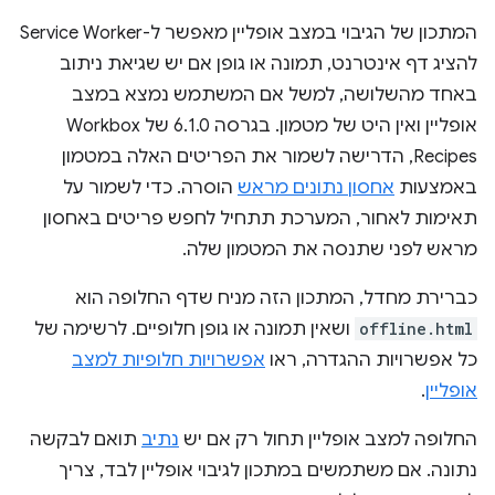
המתכון של הגיבוי במצב אופליין מאפשר ל-Service Worker
להציג דף אינטרנט, תמונה או גופן אם יש שגיאת ניתוב
באחד מהשלושה, למשל אם המשתמש נמצא במצב
אופליין ואין היט של מטמון. בגרסה 6.1.0 של Workbox
Recipes, הדרישה לשמור את הפריטים האלה במטמון
באמצעות
אחסון נתונים מראש
הוסרה. כדי לשמור על
תאימות לאחור, המערכת תתחיל לחפש פריטים באחסון
מראש לפני שתנסה את המטמון שלה.
כברירת מחדל, המתכון הזה מניח שדף החלופה הוא
offline.html
ושאין תמונה או גופן חלופיים. לרשימה של
כל אפשרויות ההגדרה, ראו
אפשרויות חלופיות למצב
אופליין
.
החלופה למצב אופליין תחול רק אם יש
נתיב
תואם לבקשה
נתונה. אם משתמשים במתכון לגיבוי אופליין לבד, צריך