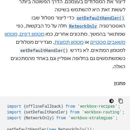
ליצור את המסלולים בעצמכם. הדרך הפשוטה ביותר
לעשות זאת היא להשתמש בשיטה
setDefaultHandler()
כדי ליצור מסלול שבו
האסטרטגיה
NetworkOnly
חלה על כל הבקשות, כפי
שמתואר בהמשך. מתכונים אחרים, כמו
מטמון דפים
,
מטמון
משאבים סטטיים
או
מטמון תמונות
, מגדירים מסלולים
למטמון המתאים. לא נדרש
setDefaultHandler()
כשמשתמשים גם בחלופה אופליין וגם באחד מהמתכונים
האלה.
מתכון
import
{
offlineFallback
}
from
'workbox-recipes'
;
import
{
setDefaultHandler
}
from
'workbox-routing'
;
import
{
NetworkOnly
}
from
'workbox-strategies'
;
setDefaultHandler
(
new
NetworkOnly
());