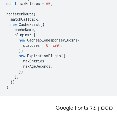
const
maxEntries
=
60
;
registerRoute
(
matchCallback
,
new
CacheFirst
({
cacheName
,
plugins
:
[
new
CacheableResponsePlugin
({
statuses
:
[
0
,
200
],
}),
new
ExpirationPlugin
({
maxEntries
,
maxAgeSeconds
,
}),
],
})
);
מטמון של Google Fonts