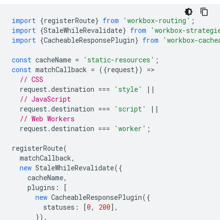
import
{
registerRoute
}
from
'workbox-routing'
;
import
{
StaleWhileRevalidate
}
from
'workbox-strategi
import
{
CacheableResponsePlugin
}
from
'workbox-cache
const
cacheName
=
'static-resources'
;
const
matchCallback
=
({
request
})
=
// CSS
request
.
destination
===
'style'
||
// JavaScript
request
.
destination
===
'script'
||
// Web Workers
request
.
destination
===
'worker'
;
registerRoute
(
matchCallback
,
new
StaleWhileRevalidate
({
cacheName
,
plugins
:
[
new
CacheableResponsePlugin
({
statuses
:
[
0
,
200
],
}),