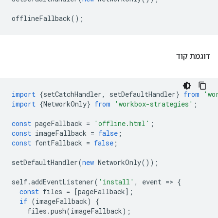
offlineFallback
();
דוגמת קוד
import
{
setCatchHandler
,
setDefaultHandler
}
from
'wo
import
{
NetworkOnly
}
from
'workbox-strategies'
;
const
pageFallback
=
'offline.html'
;
const
imageFallback
=
false
;
const
fontFallback
=
false
;
setDefaultHandler
(
new
NetworkOnly
());
self
.
addEventListener
(
'install'
,
event
=
>
{
const
files
=
[
pageFallback
];
if
(
imageFallback
)
{
files
.
push
(
imageFallback
);