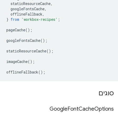
staticResourceCache
,
googleFontsCache
,
offlineFallback
,
}
from
'workbox-recipes'
;
pageCache
();
googleFontsCache
();
staticResourceCache
();
imageCache
();
offlineFallback
();
סוגים
Google
Font
Cache
Options