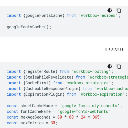
import
{
googleFontsCache
}
from
'workbox-recipes'
;
googleFontsCache
();
דוגמת קוד
import
{
registerRoute
}
from
'workbox-routing'
;
import
{
StaleWhileRevalidate
}
from
'workbox-strategi
import
{
CacheFirst
}
from
'workbox-strategies'
;
import
{
CacheableResponsePlugin
}
from
'workbox-cache
import
{
ExpirationPlugin
}
from
'workbox-expiration'
;
const
sheetCacheName
=
'google-fonts-stylesheets'
;
const
fontCacheName
=
'google-fonts-webfonts'
;
const
maxAgeSeconds
=
60
*
60
*
24
*
365
;
const
maxEntries
=
30
;