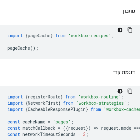
מתכון
import
{
pageCache
}
from
'workbox-recipes'
;
pageCache
();
דוגמת קוד
import
{
registerRoute
}
from
'workbox-routing'
;
import
{
NetworkFirst
}
from
'workbox-strategies'
;
import
{
CacheableResponsePlugin
}
from
'workbox-cache
const
cacheName
=
'pages'
;
const
matchCallback
=
({
request
})
=
>
request
.
mode
==
const
networkTimeoutSeconds
=
3
;