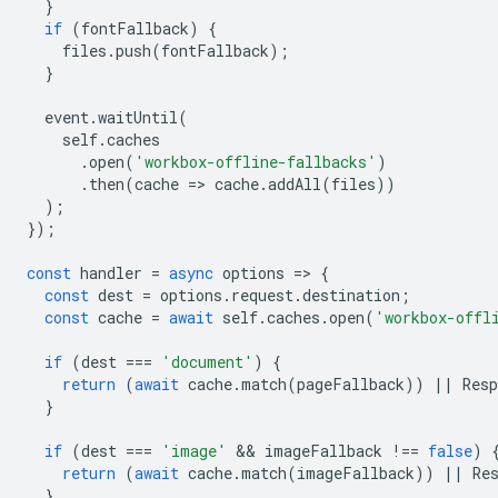
}
if
(
fontFallback
)
{
files
.
push
(
fontFallback
);
}
event
.
waitUntil
(
self
.
caches
.
open
(
'workbox-offline-fallbacks'
)
.
then
(
cache
=
>
cache
.
addAll
(
files
))
);
});
const
handler
=
async
options
=
>
{
const
dest
=
options
.
request
.
destination
;
const
cache
=
await
self
.
caches
.
open
(
'workbox-offl
if
(
dest
===
'document'
)
{
return
(
await
cache
.
match
(
pageFallback
))
||
Resp
}
if
(
dest
===
'image'
 && 
imageFallback
!==
false
)
return
(
await
cache
.
match
(
imageFallback
))
||
Re
}