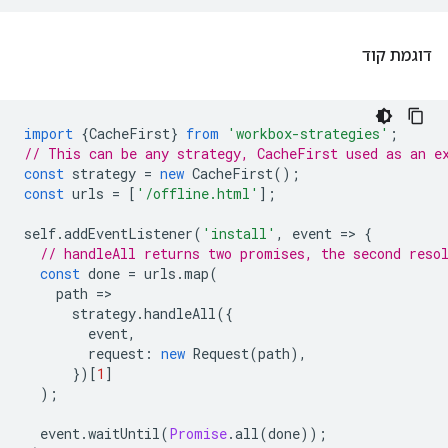
דוגמת קוד
import
{
CacheFirst
}
from
'workbox-strategies'
;
// This can be any strategy, CacheFirst used as an e
const
strategy
=
new
CacheFirst
();
const
urls
=
[
'/offline.html'
];
self
.
addEventListener
(
'install'
,
event
=
>
{
// handleAll returns two promises, the second reso
const
done
=
urls
.
map
(
path
=
strategy
.
handleAll
({
event
,
request
:
new
Request
(
path
),
})[
1
]
);
event
.
waitUntil
(
Promise
.
all
(
done
));