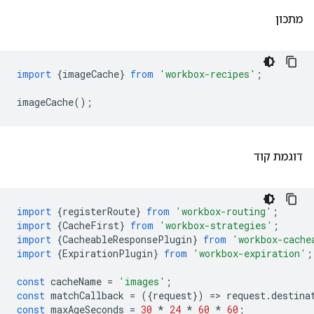
מתכון
import
{
imageCache
}
from
'workbox-recipes'
;
imageCache
();
דוגמת קוד
import
{
registerRoute
}
from
'workbox-routing'
;
import
{
CacheFirst
}
from
'workbox-strategies'
;
import
{
CacheableResponsePlugin
}
from
'workbox-cache
import
{
ExpirationPlugin
}
from
'workbox-expiration'
;
const
cacheName
=
'images'
;
const
matchCallback
=
({
request
})
=
>
request
.
destina
const
maxAgeSeconds
=
30
*
24
*
60
*
60
;