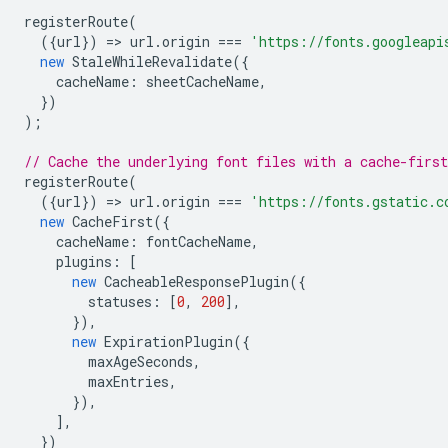
registerRoute
(
({
url
})
=
>
url
.
origin
===
'https://fonts.googleapi
new
StaleWhileRevalidate
({
cacheName
:
sheetCacheName
,
})
);
// Cache the underlying font files with a cache-first
registerRoute
(
({
url
})
=
>
url
.
origin
===
'https://fonts.gstatic.c
new
CacheFirst
({
cacheName
:
fontCacheName
,
plugins
:
[
new
CacheableResponsePlugin
({
statuses
:
[
0
,
200
],
}),
new
ExpirationPlugin
({
maxAgeSeconds
,
maxEntries
,
}),
],
})