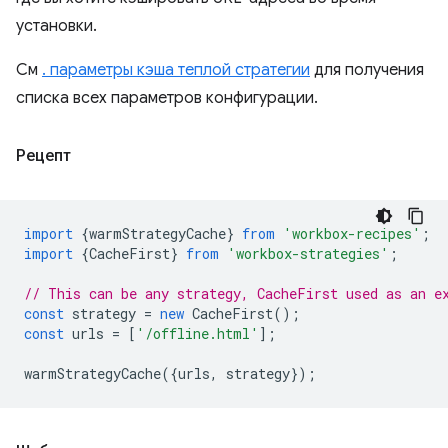
установки.
См
. параметры кэша теплой стратегии
для получения
списка всех параметров конфигурации.
Рецепт
import
{
warmStrategyCache
}
from
'workbox-recipes'
;
import
{
CacheFirst
}
from
'workbox-strategies'
;
// This can be any strategy, CacheFirst used as an e
const
strategy
=
new
CacheFirst
();
const
urls
=
[
'/offline.html'
];
warmStrategyCache
({
urls
,
strategy
});