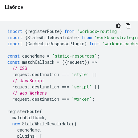
Шаблон
import
{
registerRoute
}
from
'workbox-routing'
;
import
{
StaleWhileRevalidate
}
from
'workbox-strategi
import
{
CacheableResponsePlugin
}
from
'workbox-cache
const
cacheName
=
'static-resources'
;
const
matchCallback
=
({
request
})
=
// CSS
request
.
destination
===
'style'
||
// JavaScript
request
.
destination
===
'script'
||
// Web Workers
request
.
destination
===
'worker'
;
registerRoute
(
matchCallback
,
new
StaleWhileRevalidate
({
cacheName
,
plugins
:
[