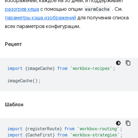
изображений, каждое на 30 дней, и поддерживает
разогрев кеша
с помощью опции
warmCache
. См.
параметры кэша изображений
для получения списка
всех параметров конфигурации.
Рецепт
import
{
imageCache
}
from
'workbox-recipes'
;
imageCache
();
Шаблон
import
{
registerRoute
}
from
'workbox-routing'
;
import
{
CacheFirst
}
from
'workbox-strategies'
;