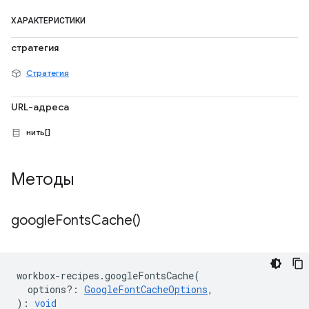
ХАРАКТЕРИСТИКИ
стратегия
Стратегия
URL-адреса
нить[]
Методы
google
Fonts
Cache(
)
workbox
-
recipes
.
googleFontsCache
(
options?
:
GoogleFontCacheOptions
,
)
:
void