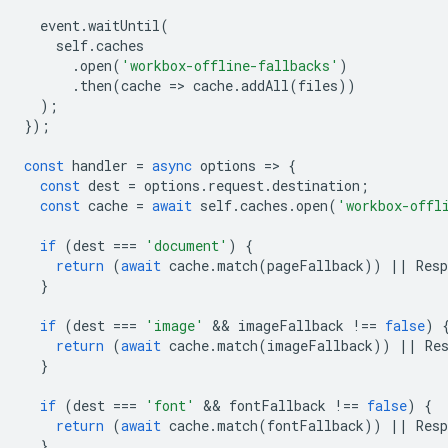
event
.
waitUntil
(
self
.
caches
.
open
(
'workbox-offline-fallbacks'
)
.
then
(
cache
=
>
cache
.
addAll
(
files
))
);
});
const
handler
=
async
options
=
>
{
const
dest
=
options
.
request
.
destination
;
const
cache
=
await
self
.
caches
.
open
(
'workbox-offl
if
(
dest
===
'document'
)
{
return
(
await
cache
.
match
(
pageFallback
))
||
Resp
}
if
(
dest
===
'image'
 && 
imageFallback
!==
false
)
return
(
await
cache
.
match
(
imageFallback
))
||
Re
}
if
(
dest
===
'font'
 && 
fontFallback
!==
false
)
{
return
(
await
cache
.
match
(
fontFallback
))
||
Resp
}