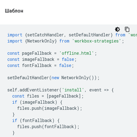
Шаблон
import
{
setCatchHandler
,
setDefaultHandler
}
from
'wo
import
{
NetworkOnly
}
from
'workbox-strategies'
;
const
pageFallback
=
'offline.html'
;
const
imageFallback
=
false
;
const
fontFallback
=
false
;
setDefaultHandler
(
new
NetworkOnly
());
self
.
addEventListener
(
'install'
,
event
=
>
{
const
files
=
[
pageFallback
];
if
(
imageFallback
)
{
files
.
push
(
imageFallback
);
}
if
(
fontFallback
)
{
files
.
push
(
fontFallback
);
}