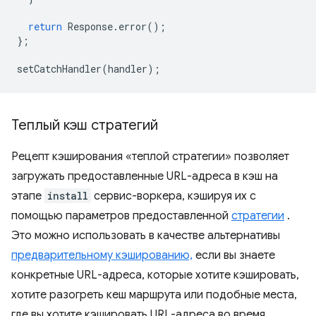
return
Response
.
error
();
};
setCatchHandler
(
handler
);
Теплый кэш стратегий
Рецепт кэширования «теплой стратегии» позволяет
загружать предоставленные URL-адреса в кэш на
этапе
install
сервис-воркера, кэшируя их с
помощью параметров предоставленной
стратегии
.
Это можно использовать в качестве альтернативы
предварительному кэшированию,
если вы знаете
конкретные URL-адреса, которые хотите кэшировать,
хотите разогреть кеш маршрута или подобные места,
где вы хотите кэшировать URL-адреса во время