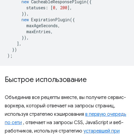
new
CacheableResponsePlugin
({
statuses
:
[
0
,
200
],
}),
new
ExpirationPlugin
({
maxAgeSeconds
,
maxEntries
,
}),
],
})
);
Быстрое использование
Объединив все рецепты вместе, вы получите сервис-
воркера, который отвечает на запросы страниц,
используя стратегию кэширования
в первую очередь
по сети
, отвечает на запросы CSS, JavaScript и веб-
работников, используя стратегию
устаревшей при