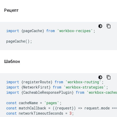
Рецепт
import
{
pageCache
}
from
'workbox-recipes'
;
pageCache
();
Шаблон
import
{
registerRoute
}
from
'workbox-routing'
;
import
{
NetworkFirst
}
from
'workbox-strategies'
;
import
{
CacheableResponsePlugin
}
from
'workbox-cache
const
cacheName
=
'pages'
;
const
matchCallback
=
({
request
})
=
>
request
.
mode
==
const
networkTimeoutSeconds
=
3
;