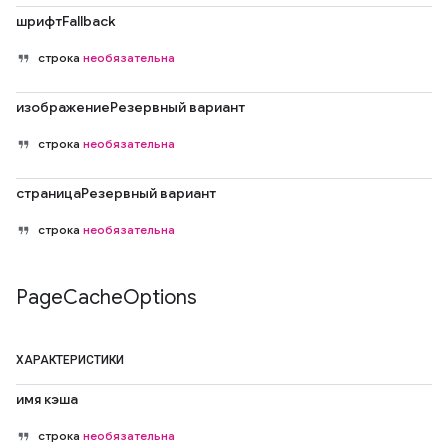
шрифтFallback
строка
необязательна
изображениеРезервный вариант
строка
необязательна
страницаРезервный вариант
строка
необязательна
Page
Cache
Options
ХАРАКТЕРИСТИКИ
имя кэша
строка
необязательна