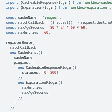
import
{
CacheableResponsePlugin
}
from
'workbox-cache
import
{
ExpirationPlugin
}
from
'workbox-expiration'
;
const
cacheName
=
'images'
;
const
matchCallback
=
({
request
})
=
>
request
.
destina
const
maxAgeSeconds
=
30
*
24
*
60
*
60
;
const
maxEntries
=
60
;
registerRoute
(
matchCallback
,
new
CacheFirst
({
cacheName
,
plugins
:
[
new
CacheableResponsePlugin
({
statuses
:
[
0
,
200
],
}),
new
ExpirationPlugin
({
maxEntries
,
maxAgeSeconds
,
}),
],
})