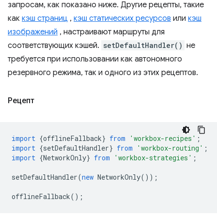
запросам, как показано ниже. Другие рецепты, такие
как
кэш страниц
,
кэш статических ресурсов
или
кэш
изображений
, настраивают маршруты для
соответствующих кэшей.
setDefaultHandler()
не
требуется при использовании как автономного
резервного режима, так и одного из этих рецептов.
Рецепт
import
{
offlineFallback
}
from
'workbox-recipes'
;
import
{
setDefaultHandler
}
from
'workbox-routing'
;
import
{
NetworkOnly
}
from
'workbox-strategies'
;
setDefaultHandler
(
new
NetworkOnly
());
offlineFallback
();