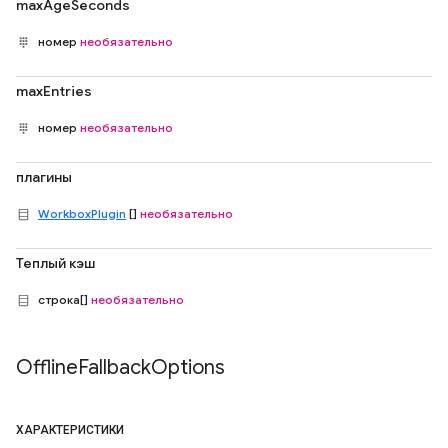
maxAgeSeconds
номер
необязательно
maxEntries
номер
необязательно
плагины
WorkboxPlugin
[]
необязательно
Теплый кэш
строка[]
необязательно
Offline
Fallback
Options
ХАРАКТЕРИСТИКИ