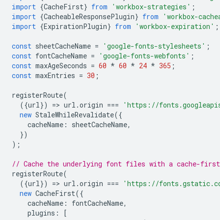
import
{
CacheFirst
}
from
'workbox-strategies'
;
import
{
CacheableResponsePlugin
}
from
'workbox-cache
import
{
ExpirationPlugin
}
from
'workbox-expiration'
;
const
sheetCacheName
=
'google-fonts-stylesheets'
;
const
fontCacheName
=
'google-fonts-webfonts'
;
const
maxAgeSeconds
=
60
*
60
*
24
*
365
;
const
maxEntries
=
30
;
registerRoute
(
({
url
})
=
>
url
.
origin
===
'https://fonts.googleapi
new
StaleWhileRevalidate
({
cacheName
:
sheetCacheName
,
})
);
// Cache the underlying font files with a cache-first
registerRoute
(
({
url
})
=
>
url
.
origin
===
'https://fonts.gstatic.c
new
CacheFirst
({
cacheName
:
fontCacheName
,
plugins
:
[