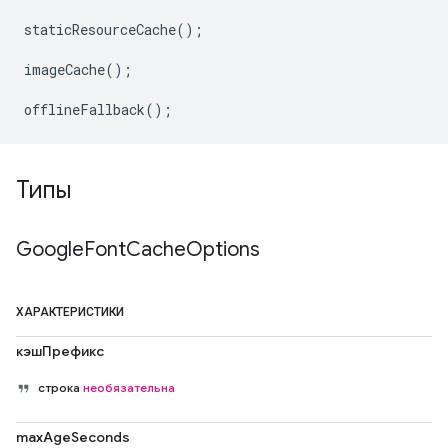
staticResourceCache
();
imageCache
();
offlineFallback
();
Типы
Google
Font
Cache
Options
ХАРАКТЕРИСТИКИ
кэшПрефикс
строка
необязательна
maxAgeSeconds