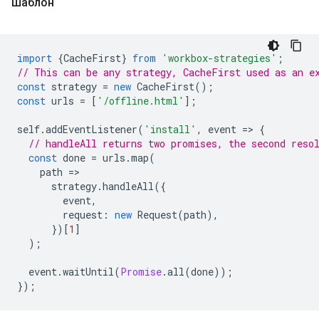
Шаблон
import
{
CacheFirst
}
from
'workbox-strategies'
;
// This can be any strategy, CacheFirst used as an e
const
strategy
=
new
CacheFirst
();
const
urls
=
[
'/offline.html'
];
self
.
addEventListener
(
'install'
,
event
=
>
{
// handleAll returns two promises, the second reso
const
done
=
urls
.
map
(
path
=
strategy
.
handleAll
({
event
,
request
:
new
Request
(
path
),
})[
1
]
);
event
.
waitUntil
(
Promise
.
all
(
done
));
});