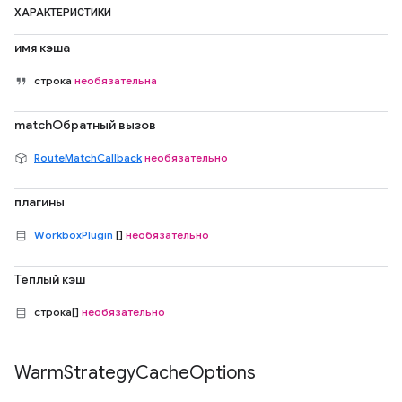
ХАРАКТЕРИСТИКИ
имя кэша
строка
необязательна
matchОбратный вызов
RouteMatchCallback
необязательно
плагины
WorkboxPlugin
[]
необязательно
Теплый кэш
строка[]
необязательно
Warm
Strategy
Cache
Options