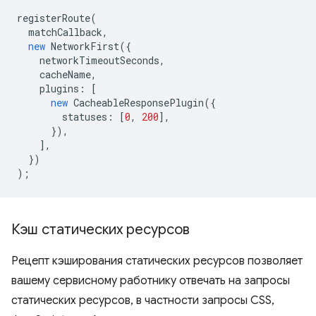
registerRoute
(
matchCallback
,
new
NetworkFirst
({
networkTimeoutSeconds
,
cacheName
,
plugins
:
[
new
CacheableResponsePlugin
({
statuses
:
[
0
,
200
],
}),
],
})
);
Кэш статических ресурсов
Рецепт кэширования статических ресурсов позволяет
вашему сервисному работнику отвечать на запросы
статических ресурсов, в частности запросы CSS,