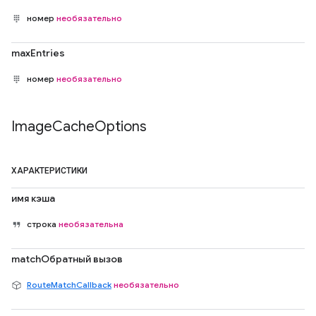
номер
необязательно
maxEntries
номер
необязательно
Image
Cache
Options
ХАРАКТЕРИСТИКИ
имя кэша
строка
необязательна
matchОбратный вызов
RouteMatchCallback
необязательно