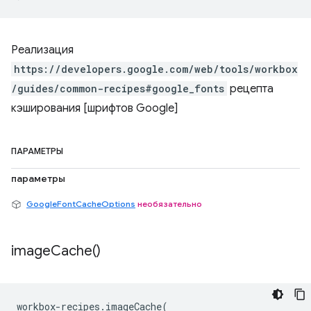
Реализация
https://developers.google.com/web/tools/workbox
/guides/common-recipes#google_fonts
рецепта
кэширования [шрифтов Google]
ПАРАМЕТРЫ
параметры
GoogleFontCacheOptions
необязательно
image
Cache(
)
workbox
-
recipes
.
imageCache
(