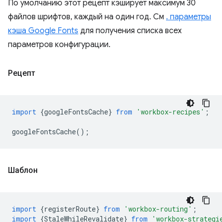
По умолчанию этот рецепт кэширует максимум 30
файлов шрифтов, каждый на один год. См
. параметры
кэша Google Fonts
для получения списка всех
параметров конфигурации.
Рецепт
import
{
googleFontsCache
}
from
'workbox-recipes'
;
googleFontsCache
();
Шаблон
import
{
registerRoute
}
from
'workbox-routing'
;
import
{
StaleWhileRevalidate
}
from
'workbox-strategi