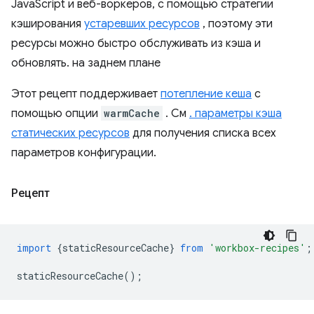
JavaScript и веб-воркеров, с помощью стратегии
кэширования
устаревших ресурсов
, поэтому эти
ресурсы можно быстро обслуживать из кэша и
обновлять. на заднем плане
Этот рецепт поддерживает
потепление кеша
с
помощью опции
warmCache
. См
. параметры кэша
статических ресурсов
для получения списка всех
параметров конфигурации.
Рецепт
import
{
staticResourceCache
}
from
'workbox-recipes'
;
staticResourceCache
();