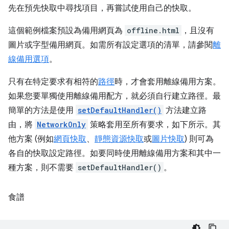
先在預先快取中尋找項目，再嘗試使用自己的快取。
這個範例檔案預設為備用網頁為
offline.html
，且沒有
圖片或字型備用網頁。如需所有設定選項的清單，請參閱
離
線備用選項
。
只有在特定要求有相符的
路徑
時，才會套用離線備用方案。
如果您要單獨使用離線備用配方，就必須自行建立路徑。最
簡單的方法是使用
setDefaultHandler()
方法建立路
由，將
NetworkOnly
策略套用至所有要求，如下所示。其
他方案 (例如
網頁快取
、
靜態資源快取
或
圖片快取
) 則可為
各自的快取設定路徑。如要同時使用離線備用方案和其中一
種方案，則不需要
setDefaultHandler()
。
食譜