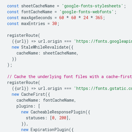
const
sheetCacheName
=
'google-fonts-stylesheets'
;
const
fontCacheName
=
'google-fonts-webfonts'
;
const
maxAgeSeconds
=
60
*
60
*
24
*
365
;
const
maxEntries
=
30
;
registerRoute
(
({
url
})
=
>
url
.
origin
===
'https://fonts.googleapi
new
StaleWhileRevalidate
({
cacheName
:
sheetCacheName
,
})
);
// Cache the underlying font files with a cache-first
registerRoute
(
({
url
})
=
>
url
.
origin
===
'https://fonts.gstatic.c
new
CacheFirst
({
cacheName
:
fontCacheName
,
plugins
:
[
new
CacheableResponsePlugin
({
statuses
:
[
0
,
200
],
}),
new
ExpirationPlugin
({