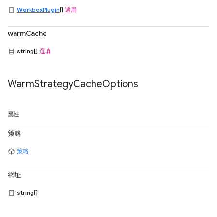
WorkboxPlugin
[]
選用
warmCache
string[]
選填
Warm
Strategy
Cache
Options
屬性
策略
策略
網址
string[]