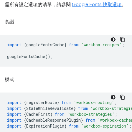
需所有設定選項的清單，請參閱
Google Fonts 快取選項
。
食譜
import
{
googleFontsCache
}
from
'workbox-recipes'
;
googleFontsCache
();
模式
import
{
registerRoute
}
from
'workbox-routing'
;
import
{
StaleWhileRevalidate
}
from
'workbox-strategi
import
{
CacheFirst
}
from
'workbox-strategies'
;
import
{
CacheableResponsePlugin
}
from
'workbox-cache
import
{
ExpirationPlugin
}
from
'workbox-expiration'
;