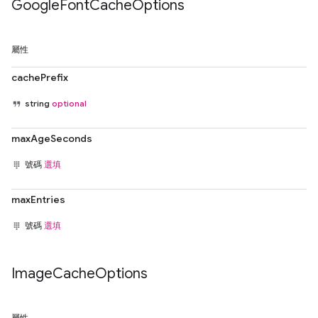
Google
Font
Cache
Options
屬性
cachePrefix
string
optional
maxAgeSeconds
號碼
選填
maxEntries
號碼
選填
Image
Cache
Options