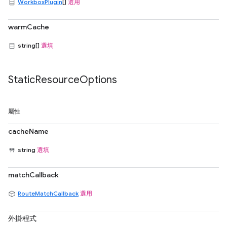
WorkboxPlugin
[]
選用
warmCache
string[]
選填
Static
Resource
Options
屬性
cacheName
string
選填
matchCallback
RouteMatchCallback
選用
外掛程式