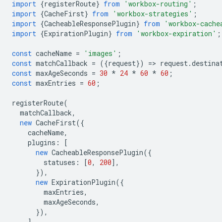
import
{
registerRoute
}
from
'workbox-routing'
;
import
{
CacheFirst
}
from
'workbox-strategies'
;
import
{
CacheableResponsePlugin
}
from
'workbox-cache
import
{
ExpirationPlugin
}
from
'workbox-expiration'
;
const
cacheName
=
'images'
;
const
matchCallback
=
({
request
})
=
>
request
.
destina
const
maxAgeSeconds
=
30
*
24
*
60
*
60
;
const
maxEntries
=
60
;
registerRoute
(
matchCallback
,
new
CacheFirst
({
cacheName
,
plugins
:
[
new
CacheableResponsePlugin
({
statuses
:
[
0
,
200
],
}),
new
ExpirationPlugin
({
maxEntries
,
maxAgeSeconds
,
}),
],