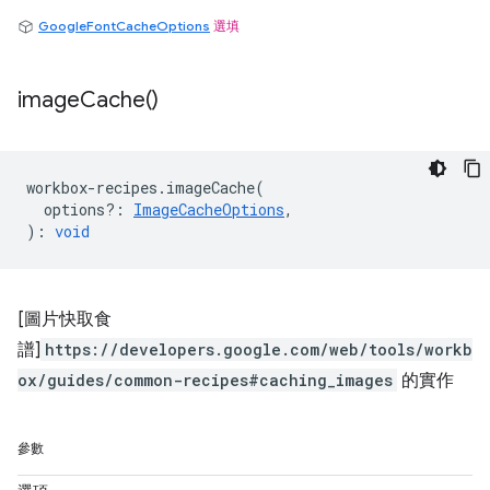
GoogleFontCacheOptions
選填
image
Cache(
)
workbox
-
recipes
.
imageCache
(
options?
:
ImageCacheOptions
,
)
:
void
[圖片快取食
譜]
https://developers.google.com/web/tools/workb
ox/guides/common-recipes#caching_images
的實作
參數