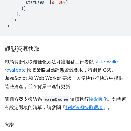
statuses
:
[
0
,
200
],
}),
],
})
);
靜態資源快取
靜態資源快取最佳化方法可讓服務工作者以
stale-while-
revalidate
快取策略回應靜態資源要求，特別是 CSS、
JavaScript 和 Web Worker 要求，以便快速從快取中提供
這些資產，並在背景中進行更新
這個方案支援透過
warmCache
選項執行
快取暖化
。如需所
有設定選項的清單，請參閱「
靜態資源快取選項
」。
食譜