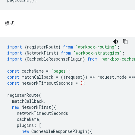
模式
import
{
registerRoute
}
from
'workbox-routing'
;
import
{
NetworkFirst
}
from
'workbox-strategies'
;
import
{
CacheableResponsePlugin
}
from
'workbox-cache
const
cacheName
=
'pages'
;
const
matchCallback
=
({
request
})
=
>
request
.
mode
==
const
networkTimeoutSeconds
=
3
;
registerRoute
(
matchCallback
,
new
NetworkFirst
({
networkTimeoutSeconds
,
cacheName
,
plugins
:
[
new
CacheableResponsePlugin
({