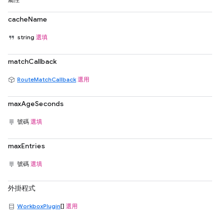
屬性
cacheName
string
選填
matchCallback
RouteMatchCallback
選用
maxAgeSeconds
號碼
選填
maxEntries
號碼
選填
外掛程式
WorkboxPlugin
[]
選用