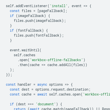
self
.
addEventListener
(
'install'
,
event
=
>
{
const
files
=
[
pageFallback
];
if
(
imageFallback
)
{
files
.
push
(
imageFallback
);
}
if
(
fontFallback
)
{
files
.
push
(
fontFallback
);
}
event
.
waitUntil
(
self
.
caches
.
open
(
'workbox-offline-fallbacks'
)
.
then
(
cache
=
>
cache
.
addAll
(
files
))
);
});
const
handler
=
async
options
=
>
{
const
dest
=
options
.
request
.
destination
;
const
cache
=
await
self
.
caches
.
open
(
'workbox-offl
if
(
dest
===
'document'
)
{
return
(
await
cache
.
match
(
pageFallback
))
||
Resp