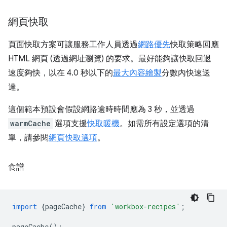
網頁快取
頁面快取方案可讓服務工作人員透過
網路優先
快取策略回應
HTML 網頁 (透過網址瀏覽) 的要求。最好能夠讓快取回退
速度夠快，以在 4.0 秒以下的
最大內容繪製
分數內快速送
達。
這個範本預設會假設網路逾時時間應為 3 秒，並透過
warmCache
選項支援
快取暖機
。如需所有設定選項的清
單，請參閱
網頁快取選項
。
食譜
import
{
pageCache
}
from
'workbox-recipes'
;
pageCache
();