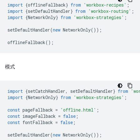
import
{
offlineFallback
}
from
'workbox-recipes'
;
import
{
setDefaultHandler
}
from
'workbox-routing'
;
import
{
NetworkOnly
}
from
'workbox-strategies'
;
setDefaultHandler
(
new
NetworkOnly
());
offlineFallback
();
模式
import
{
setCatchHandler
,
setDefaultHandler
}
from
'wo
import
{
NetworkOnly
}
from
'workbox-strategies'
;
const
pageFallback
=
'offline.html'
;
const
imageFallback
=
false
;
const
fontFallback
=
false
;
setDefaultHandler
(
new
NetworkOnly
());