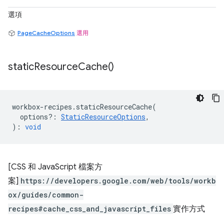
選項
PageCacheOptions
選用
static
Resource
Cache(
)
workbox
-
recipes
.
staticResourceCache
(
options?
:
StaticResourceOptions
,
)
:
void
[CSS 和 JavaScript 檔案方
案]
https://developers.google.com/web/tools/workb
ox/guides/common-
recipes#cache_css_and_javascript_files
實作方式