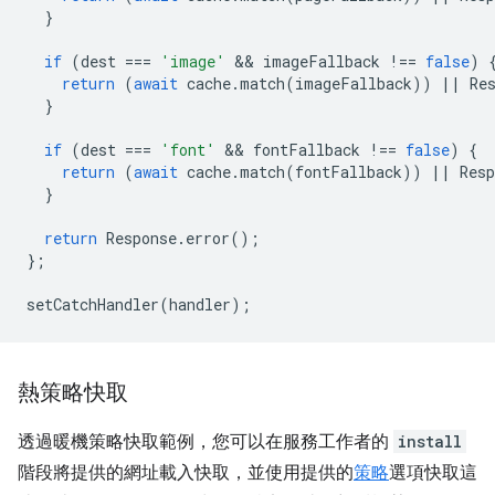
}
if
(
dest
===
'image'
 && 
imageFallback
!==
false
)
return
(
await
cache
.
match
(
imageFallback
))
||
Re
}
if
(
dest
===
'font'
 && 
fontFallback
!==
false
)
{
return
(
await
cache
.
match
(
fontFallback
))
||
Resp
}
return
Response
.
error
();
};
setCatchHandler
(
handler
);
熱策略快取
透過暖機策略快取範例，您可以在服務工作者的
install
階段將提供的網址載入快取，並使用提供的
策略
選項快取這