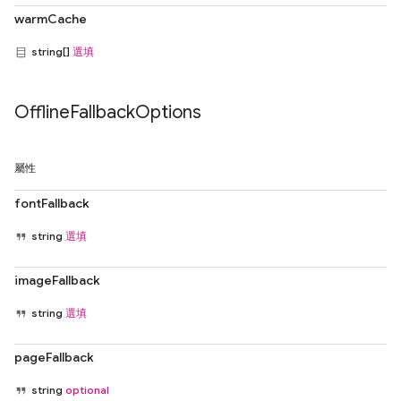
warmCache
string[]
選填
Offline
Fallback
Options
屬性
fontFallback
string
選填
imageFallback
string
選填
pageFallback
string
optional