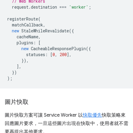
// Web Workers
request
.
destination
===
'worker'
;
registerRoute
(
matchCallback
,
new
StaleWhileRevalidate
({
cacheName
,
plugins
:
[
new
CacheableResponsePlugin
({
statuses
:
[
0
,
200
],
}),
],
})
);
圖片快取
圖片快取方案可讓 Service Worker 以
快取優先
快取策略來
回應圖片要求，一旦這些圖片出現在快取中，使用者就不需
要再提出其他要求。