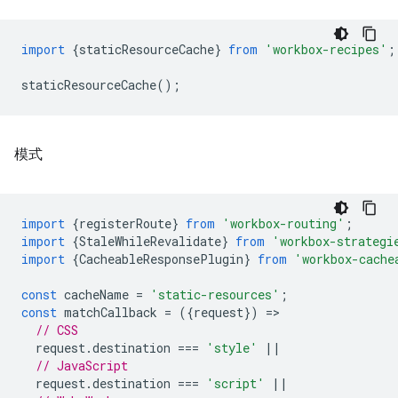
import
{
staticResourceCache
}
from
'workbox-recipes'
;
staticResourceCache
();
模式
import
{
registerRoute
}
from
'workbox-routing'
;
import
{
StaleWhileRevalidate
}
from
'workbox-strategi
import
{
CacheableResponsePlugin
}
from
'workbox-cache
const
cacheName
=
'static-resources'
;
const
matchCallback
=
({
request
})
=
// CSS
request
.
destination
===
'style'
||
// JavaScript
request
.
destination
===
'script'
||