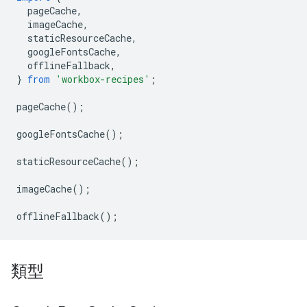
pageCache
,
imageCache
,
staticResourceCache
,
googleFontsCache
,
offlineFallback
,
}
from
'workbox-recipes'
;
pageCache
();
googleFontsCache
();
staticResourceCache
();
imageCache
();
offlineFallback
();
類型