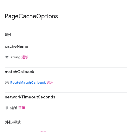
Page
Cache
Options
屬性
cacheName
string
選填
matchCallback
RouteMatchCallback
選用
networkTimeoutSeconds
編號
選填
外掛程式