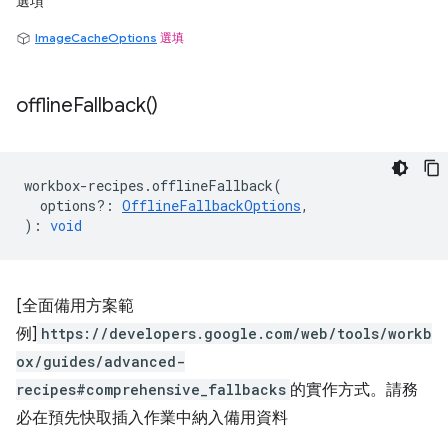
選項
ImageCacheOptions
選填
offline
Fallback(
)
workbox
-
recipes
.
offlineFallback
(
options?
:
OfflineFallbackOptions
,
)
:
void
[全面備用方案範
例]
https://developers.google.com/web/tools/workb
ox/guides/advanced-
recipes#comprehensive_fallbacks
的實作方式。請務
必在預先快取插入作業中納入備用資料