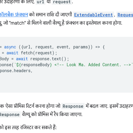
ातर उदाहरणों के लिए,
url
या
request
.
 कॉलबैक फ़ंक्शन
को समान राशि दी जाएगी
ExtendableEvent
,
Reque
यू, जो "match" से मिलने वाली वैल्यू है फ़ंक्शन का इस्तेमाल करना होगा.
=
async
({
url
,
request
,
event
,
params
})
=
>
{
=
await
fetch
(
request
);
Body
=
await
response
.
text
();
ponse
(
`
${
responseBody
}
 <!-- Look Ma. Added Content. -->
ponse
.
headers
,
 ऐसा प्रॉमिस रिटर्न करना होगा जो
Response
में बदल जाए. इसमें उदाहर
Response
वैल्यू को प्रॉमिस में रैप किया जाएगा.
इस तरह रजिस्टर कर सकते हैं: