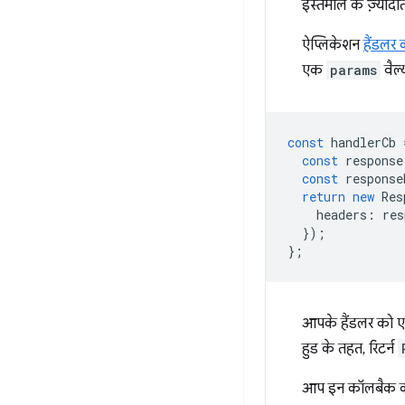
इस्तेमाल के ज़्याद
ऐप्लिकेशन
हैंडलर
एक
params
वैल्
const
handlerCb
const
response
const
response
return
new
Res
headers
:
res
});
};
आपके हैंडलर को एक
हुड के तहत, रिटर्न
आप इन कॉलबैक को 