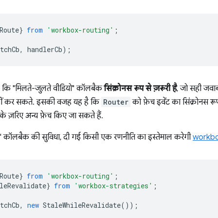
Route
}
from
'workbox-routing'
;
tchCb
,
handlerCb
);
 कि "मिलते-जुलते वीडियो" कॉलबैक
सिंक्रोनस रूप से ज़रूरी है
, जो सही जवाब
हीं कर सकते. इसकी वजह यह है कि
Router
को फ़ेच इवेंट का सिंक्रोनस रू
के ज़रिए अन्य फ़ेच किए जा सकते हैं.
र" कॉलबैक की सुविधा, दी गई किसी एक रणनीति का इस्तेमाल करेगी
workbo
Route
}
from
'workbox-routing'
;
leRevalidate
}
from
'workbox-strategies'
;
tchCb
,
new
StaleWhileRevalidate
());