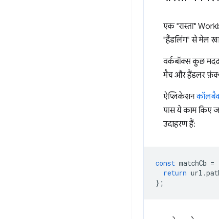
एक "रास्ता" Workbo
"हैंडलिंग" से मेल 
वर्कबॉक्स कुछ मदद
मैच और हैंडलर फ़ंक
ऐप्लिकेशन
कॉलबैक 
पास ये काम किए जा
उदाहरण हैं:
const
matchCb
=
return
url
.
pat
};