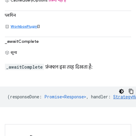
CacheQueryOptions
ज़रूरी नहीं है
प्लगिन
WorkboxPlugin
[]
_awaitComplete
शून्य
_awaitComplete
फ़ंक्शन इस तरह दिखता है:
(
responseDone
:
Promise<Response>
,
handler
:
StrategyH