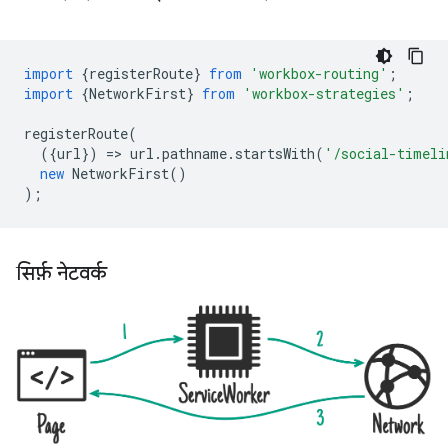
import
{
registerRoute
}
from
'workbox-routing'
;
import
{
NetworkFirst
}
from
'workbox-strategies'
;
registerRoute
(
({
url
})
=
>
url
.
pathname
.
startsWith
(
'/social-timeli
new
NetworkFirst
()
);
सिर्फ़ नेटवर्क