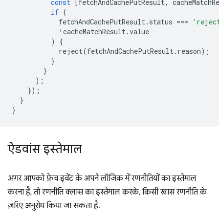
const
[
fetchAndCachePutResult
,
cacheMatchR
if
(
fetchAndCachePutResult
.
status
===
'rejec
!
cacheMatchResult
.
value
)
{
reject
(
fetchAndCachePutResult
.
reason
);
}
}
);
});
}
}
ऐडवांस इस्तेमाल
अगर आपको फ़ेच इवेंट के अपने लॉजिक में रणनीतियों का इस्तेमाल
करना है, तो रणनीति क्लास का इस्तेमाल करके, किसी खास रणनीति के
ज़रिए अनुरोध किया जा सकता है.