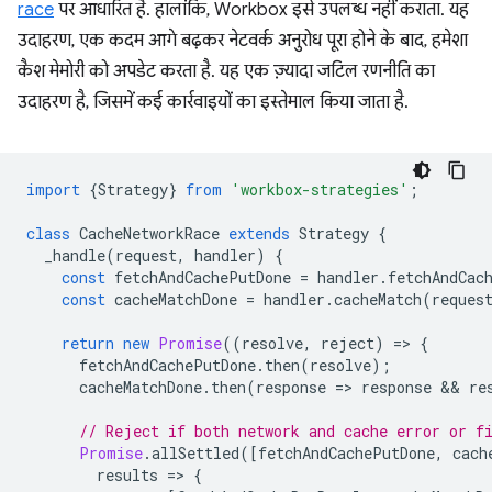
race
पर आधारित है. हालांकि, Workbox इसे उपलब्ध नहीं कराता. यह
उदाहरण, एक कदम आगे बढ़कर नेटवर्क अनुरोध पूरा होने के बाद, हमेशा
कैश मेमोरी को अपडेट करता है. यह एक ज़्यादा जटिल रणनीति का
उदाहरण है, जिसमें कई कार्रवाइयों का इस्तेमाल किया जाता है.
import
{
Strategy
}
from
'workbox-strategies'
;
class
CacheNetworkRace
extends
Strategy
{
_handle
(
request
,
handler
)
{
const
fetchAndCachePutDone
=
handler
.
fetchAndCac
const
cacheMatchDone
=
handler
.
cacheMatch
(
reques
return
new
Promise
((
resolve
,
reject
)
=
>
{
fetchAndCachePutDone
.
then
(
resolve
);
cacheMatchDone
.
then
(
response
=
>
response
 && 
re
// Reject if both network and cache error or f
Promise
.
allSettled
([
fetchAndCachePutDone
,
cach
results
=
>
{