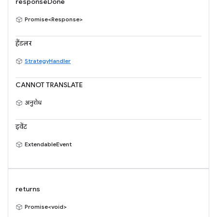
responseDone
Promise<Response>
हैंडलर
StrategyHandler
CANNOT TRANSLATE
अनुरोध
इवेंट
ExtendableEvent
returns
Promise<void>