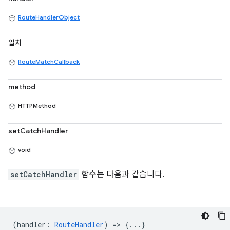
RouteHandlerObject
일치
RouteMatchCallback
method
HTTPMethod
setCatchHandler
void
setCatchHandler
함수는 다음과 같습니다.
(
handler
:
RouteHandler
) => {...}