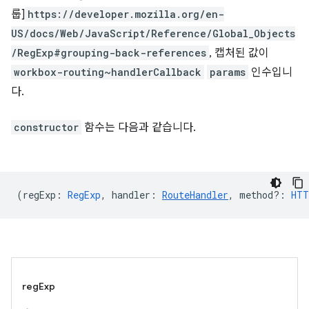
룹]
https://developer.mozilla.org/en-
US/docs/Web/JavaScript/Reference/Global_Objects
/RegExp#grouping-back-references
, 캡처된 값이
workbox-routing~handlerCallback
params
인수입니
다.
constructor
함수는 다음과 같습니다.
(
regExp
:
RegExp
,
handler
:
RouteHandler
,
method?
:
HTT
regExp