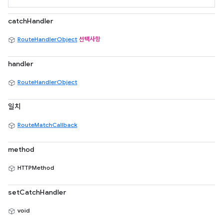
catchHandler
RouteHandlerObject
선택사항
handler
RouteHandlerObject
일치
RouteMatchCallback
method
HTTPMethod
setCatchHandler
void