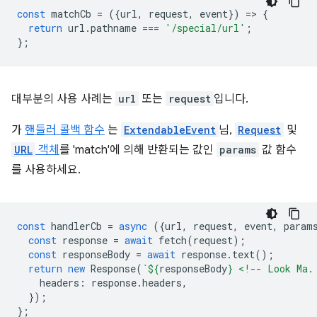
const
matchCb
=
({
url
,
request
,
event
})
=
>
{
return
url
.
pathname
===
'/special/url'
;
};
대부분의 사용 사례는
url
또는
request
입니다.
가
핸들러 콜백 함수
는
ExtendableEvent
님,
Request
및
URL
객체
를 'match'에 의해 반환되는 값인
params
값 함수
를 사용하세요.
const
handlerCb
=
async
({
url
,
request
,
event
,
param
const
response
=
await
fetch
(
request
);
const
responseBody
=
await
response
.
text
();
return
new
Response
(
`
${
responseBody
}
 <!-- Look Ma.
headers
:
response
.
headers
,
});
};