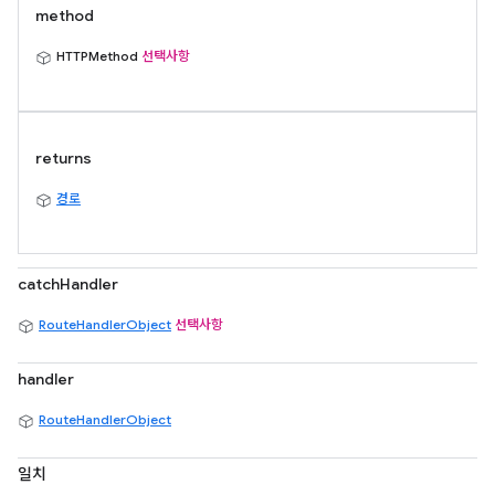
method
HTTPMethod
선택사항
returns
경로
catchHandler
RouteHandlerObject
선택사항
handler
RouteHandlerObject
일치