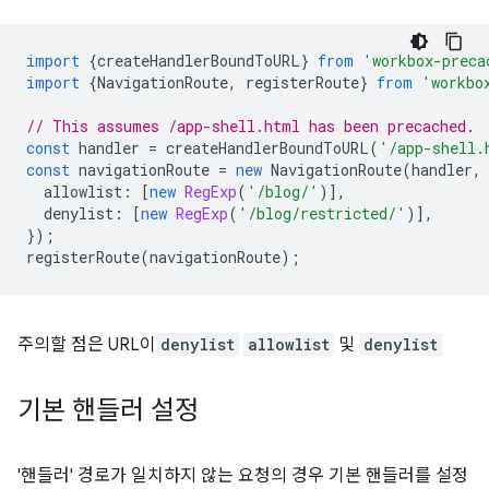
import
{
createHandlerBoundToURL
}
from
'workbox-preca
import
{
NavigationRoute
,
registerRoute
}
from
'workbo
// This assumes /app-shell.html has been precached.
const
handler
=
createHandlerBoundToURL
(
'/app-shell.
const
navigationRoute
=
new
NavigationRoute
(
handler
,
allowlist
:
[
new
RegExp
(
'/blog/'
)],
denylist
:
[
new
RegExp
(
'/blog/restricted/'
)],
});
registerRoute
(
navigationRoute
);
주의할 점은 URL이
denylist
allowlist
및
denylist
기본 핸들러 설정
'핸들러' 경로가 일치하지 않는 요청의 경우 기본 핸들러를 설정