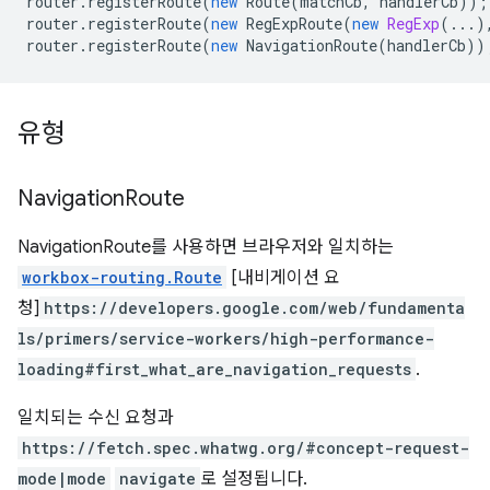
router
.
registerRoute
(
new
Route
(
matchCb
,
handlerCb
));
router
.
registerRoute
(
new
RegExpRoute
(
new
RegExp
(...)
router
.
registerRoute
(
new
NavigationRoute
(
handlerCb
))
유형
Navigation
Route
NavigationRoute를 사용하면 브라우저와 일치하는
workbox-routing.Route
[내비게이션 요
청]
https://developers.google.com/web/fundamenta
ls/primers/service-workers/high-performance-
loading#first_what_are_navigation_requests
.
일치되는 수신 요청과
https://fetch.spec.whatwg.org/#concept-request-
mode|mode
navigate
로 설정됩니다.