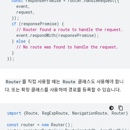
const
responsePromise
=
router
.
handleRequest
({
event
,
request
,
});
if
(
responsePromise
)
{
// Router found a route to handle the request.
event
.
respondWith
(
responsePromise
);
}
else
{
// No route was found to handle the request.
}
});
Router
를 직접 사용할 때는
Route
클래스도 사용해야 합니
다. 또는 확장 클래스를 사용하여 경로를 등록할 수 있습니다.
import
{
Route
,
RegExpRoute
,
NavigationRoute
,
Router
}
const
router
=
new
Router
();