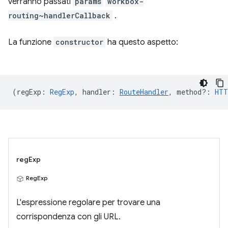
verranno passati
params
workbox-
routing~handlerCallback
.
La funzione
constructor
ha questo aspetto:
(
regExp
:
RegExp
,
handler
:
RouteHandler
,
method?
:
HTT
regExp
RegExp
L'espressione regolare per trovare una
corrispondenza con gli URL.