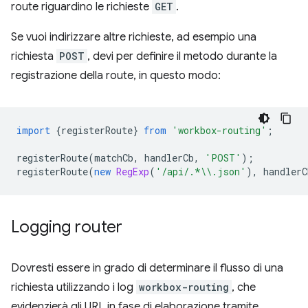
route riguardino le richieste
GET
.
Se vuoi indirizzare altre richieste, ad esempio una
richiesta
POST
, devi per definire il metodo durante la
registrazione della route, in questo modo:
import
{
registerRoute
}
from
'workbox-routing'
;
registerRoute
(
matchCb
,
handlerCb
,
'POST'
);
registerRoute
(
new
RegExp
(
'/api/.*\\.json'
),
handlerC
Logging router
Dovresti essere in grado di determinare il flusso di una
richiesta utilizzando i log
workbox-routing
, che
evidenzierà gli URL in fase di elaborazione tramite