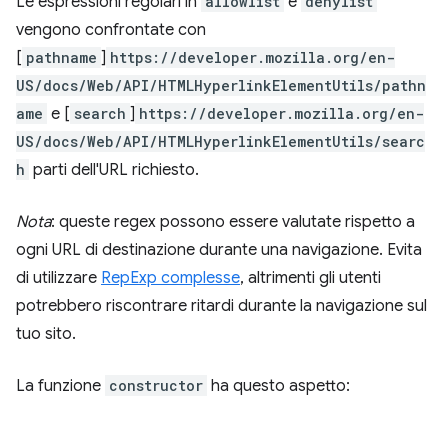
Le espressioni regolari in
allowlist
e
denylist
vengono confrontate con
[
pathname
]
https://developer.mozilla.org/en-
US/docs/Web/API/HTMLHyperlinkElementUtils/pathn
ame
e [
search
]
https://developer.mozilla.org/en-
US/docs/Web/API/HTMLHyperlinkElementUtils/searc
h
parti dell'URL richiesto.
Nota
: queste regex possono essere valutate rispetto a
ogni URL di destinazione durante una navigazione. Evita
di utilizzare
RepExp complesse
, altrimenti gli utenti
potrebbero riscontrare ritardi durante la navigazione sul
tuo sito.
La funzione
constructor
ha questo aspetto: