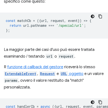
specifico come questo:
const
matchCb
=
({
url
,
request
,
event
})
=
>
{
return
url
.
pathname
===
'/special/url'
;
};
La maggior parte dei casi d'uso può essere trattata
esaminando / testando
url
o
request
.
R
funzione di callback del gestore
riceverà lo stesso
ExtendableEvent
,
Request
e
URL
oggetto
e un valore
params
, ovvero il valore restituito da "match"
personalizzata.
const
handlerCb
=
async
({
url
,
request
,
event
,
param