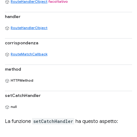
RouteHandlerObject
facoltativo
handler
RouteHandlerObject
corrispondenza
RouteMatchCallback
method
HTTPMethod
setCatchHandler
null
La funzione
setCatchHandler
ha questo aspetto: