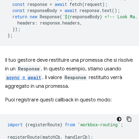
const
response
=
await
fetch
(
request
);
const
responseBody
=
await
response
.
text
();
return
new
Response
(
`
${
responseBody
}
 <!-- Look Ma.
headers
:
response
.
headers
,
});
};
Il tuo gestore deve restituire una promessa che si risolve
in un
Response
. In questo esempio, stiamo usando
async
e
await
. Il valore
Response
restituito verrà
aggregato in una promessa.
Puoi registrare questi callback in questo modo:
import
{
registerRoute
}
from
'workbox-routing'
;
registerRoute
(
matchCb
,
handlerCb
);