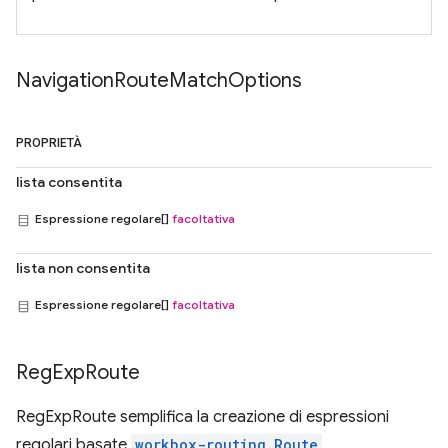
Navigation
Route
Match
Options
PROPRIETÀ
lista consentita
Espressione regolare[]
facoltativa
lista non consentita
Espressione regolare[]
facoltativa
Reg
Exp
Route
RegExpRoute semplifica la creazione di espressioni
regolari basate
workbox-routing.Route