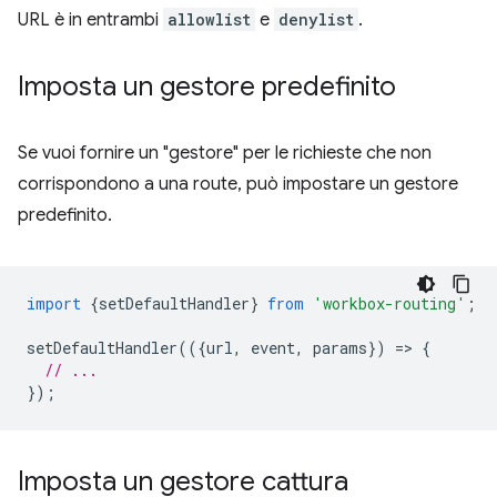
URL è in entrambi
allowlist
e
denylist
.
Imposta un gestore predefinito
Se vuoi fornire un "gestore" per le richieste che non
corrispondono a una route, può impostare un gestore
predefinito.
import
{
setDefaultHandler
}
from
'workbox-routing'
;
setDefaultHandler
(({
url
,
event
,
params
})
=
>
{
// ...
});
Imposta un gestore cattura