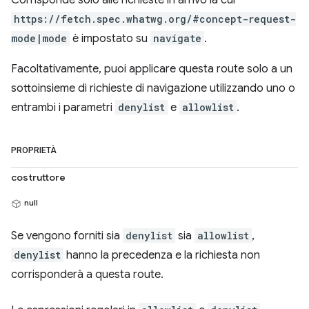
Corrisponde solo alle richieste in arrivo la cui
https://fetch.spec.whatwg.org/#concept-request-
mode|mode
è impostato su
navigate
.
Facoltativamente, puoi applicare questa route solo a un
sottoinsieme di richieste di navigazione utilizzando uno o
entrambi i parametri
denylist
e
allowlist
.
PROPRIETÀ
costruttore
null
Se vengono forniti sia
denylist
sia
allowlist
,
denylist
hanno la precedenza e la richiesta non
corrisponderà a questa route.