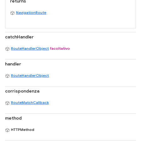
returns
NavigationRoute
catchHandler
RouteHandlerObject
facoltativo
handler
RouteHandlerObject
corrispondenza
RouteMatchCallback
method
HTTPMethod