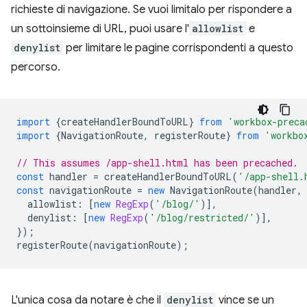
richieste di navigazione. Se vuoi limitalo per rispondere a
un sottoinsieme di URL, puoi usare l'
allowlist
e
denylist
per limitare le pagine corrispondenti a questo
percorso.
import
{
createHandlerBoundToURL
}
from
'workbox-preca
import
{
NavigationRoute
,
registerRoute
}
from
'workbo
// This assumes /app-shell.html has been precached.
const
handler
=
createHandlerBoundToURL
(
'/app-shell.
const
navigationRoute
=
new
NavigationRoute
(
handler
,
allowlist
:
[
new
RegExp
(
'/blog/'
)],
denylist
:
[
new
RegExp
(
'/blog/restricted/'
)],
});
registerRoute
(
navigationRoute
);
L'unica cosa da notare è che il
denylist
vince se un