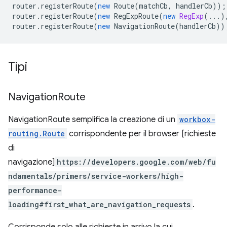
router
.
registerRoute
(
new
Route
(
matchCb
,
handlerCb
));
router
.
registerRoute
(
new
RegExpRoute
(
new
RegExp
(...)
router
.
registerRoute
(
new
NavigationRoute
(
handlerCb
))
Tipi
Navigation
Route
NavigationRoute semplifica la creazione di un
workbox-
routing.Route
corrispondente per il browser [richieste
di
navigazione]
https://developers.google.com/web/fu
ndamentals/primers/service-workers/high-
performance-
loading#first_what_are_navigation_requests
.