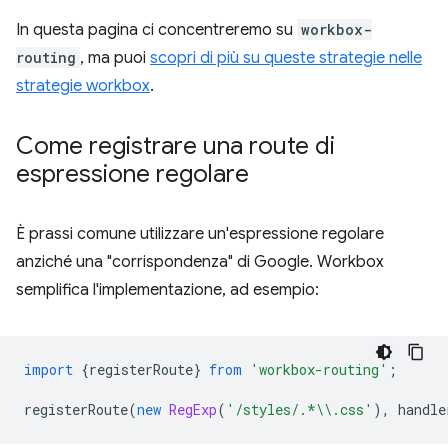
In questa pagina ci concentreremo su
workbox-
routing
, ma puoi
scopri di più su queste strategie nelle
strategie workbox
.
Come registrare una route di
espressione regolare
È prassi comune utilizzare un'espressione regolare
anziché una "corrispondenza" di Google. Workbox
semplifica l'implementazione, ad esempio:
import
{
registerRoute
}
from
'workbox-routing'
;
registerRoute
(
new
RegExp
(
'/styles/.*\\.css'
),
handle