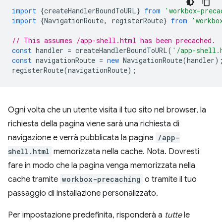
import
{
createHandlerBoundToURL
}
from
'workbox-preca
import
{
NavigationRoute
,
registerRoute
}
from
'workbo
// This assumes /app-shell.html has been precached.
const
handler
=
createHandlerBoundToURL
(
'/app-shell.
const
navigationRoute
=
new
NavigationRoute
(
handler
)
registerRoute
(
navigationRoute
);
Ogni volta che un utente visita il tuo sito nel browser, la
richiesta della pagina viene sarà una richiesta di
navigazione e verrà pubblicata la pagina
/app-
shell.html
memorizzata nella cache. Nota. Dovresti
fare in modo che la pagina venga memorizzata nella
cache tramite
workbox-precaching
o tramite il tuo
passaggio di installazione personalizzato.
Per impostazione predefinita, risponderà a
tutte
le