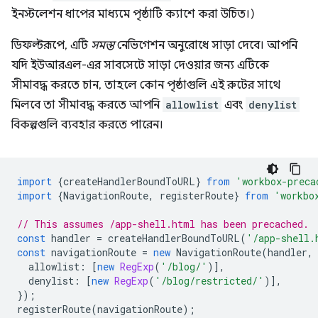
ইনস্টলেশন ধাপের মাধ্যমে পৃষ্ঠাটি ক্যাশে করা উচিত।)
ডিফল্টরূপে, এটি
সমস্ত
নেভিগেশন অনুরোধে সাড়া দেবে। আপনি
যদি ইউআরএল-এর সাবসেটে সাড়া দেওয়ার জন্য এটিকে
সীমাবদ্ধ করতে চান, তাহলে কোন পৃষ্ঠাগুলি এই রুটের সাথে
মিলবে তা সীমাবদ্ধ করতে আপনি
allowlist
এবং
denylist
বিকল্পগুলি ব্যবহার করতে পারেন।
import
{
createHandlerBoundToURL
}
from
'workbox-preca
import
{
NavigationRoute
,
registerRoute
}
from
'workbo
// This assumes /app-shell.html has been precached.
const
handler
=
createHandlerBoundToURL
(
'/app-shell.
const
navigationRoute
=
new
NavigationRoute
(
handler
,
allowlist
:
[
new
RegExp
(
'/blog/'
)],
denylist
:
[
new
RegExp
(
'/blog/restricted/'
)],
});
registerRoute
(
navigationRoute
);