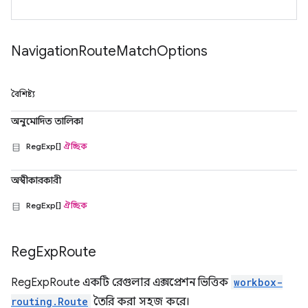
Navigation
Route
Match
Options
বৈশিষ্ট্য
অনুমোদিত তালিকা
RegExp[]
ঐচ্ছিক
অস্বীকারকারী
RegExp[]
ঐচ্ছিক
Reg
Exp
Route
RegExpRoute একটি রেগুলার এক্সপ্রেশন ভিত্তিক
workbox-
routing.Route
তৈরি করা সহজ করে।