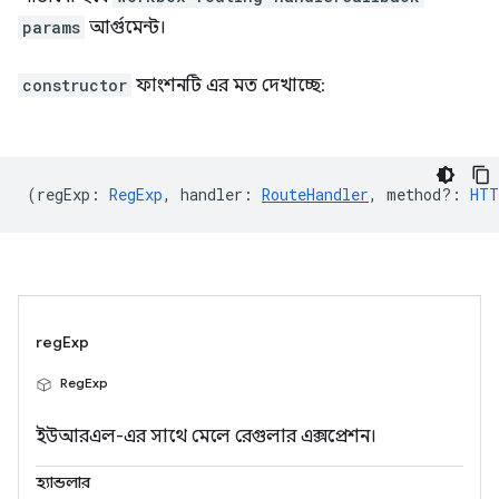
params
আর্গুমেন্ট।
constructor
ফাংশনটি এর মত দেখাচ্ছে:
(
regExp
:
RegExp
,
handler
:
RouteHandler
,
method?
:
HTT
regExp
RegExp
ইউআরএল-এর সাথে মেলে রেগুলার এক্সপ্রেশন।
হ্যান্ডলার