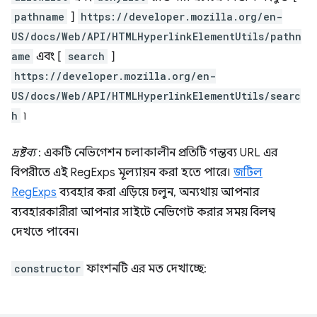
pathname
]
https://developer.mozilla.org/en-
US/docs/Web/API/HTMLHyperlinkElementUtils/pathn
ame
এবং [
search
]
https://developer.mozilla.org/en-
US/docs/Web/API/HTMLHyperlinkElementUtils/searc
h
৷
দ্রষ্টব্য
: একটি নেভিগেশন চলাকালীন প্রতিটি গন্তব্য URL এর
বিপরীতে এই RegExps মূল্যায়ন করা হতে পারে।
জটিল
RegExps
ব্যবহার করা এড়িয়ে চলুন, অন্যথায় আপনার
ব্যবহারকারীরা আপনার সাইটে নেভিগেট করার সময় বিলম্ব
দেখতে পাবেন।
constructor
ফাংশনটি এর মত দেখাচ্ছে: