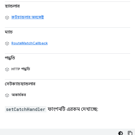
হ্যান্ডলার
রুটহ্যান্ডলার অবজেক্ট
ম্যাচ
RouteMatchCallback
পদ্ধতি
HTTP পদ্ধতি
সেটক্যাচহ্যান্ডলার
অকার্যকর
setCatchHandler
ফাংশনটি এরকম দেখাচ্ছে: