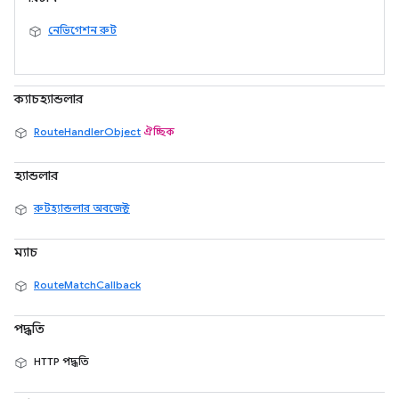
নেভিগেশন রুট
ক্যাচহ্যান্ডলার
RouteHandlerObject
ঐচ্ছিক
হ্যান্ডলার
রুটহ্যান্ডলার অবজেক্ট
ম্যাচ
RouteMatchCallback
পদ্ধতি
HTTP পদ্ধতি