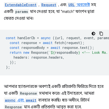
ExtendableEvent
,
Request
, এবং
URL
অবজেক্ট
সহ
একটি
params
মান দেওয়া হবে, যা "match" ফাংশন দ্বারা
ফেরত দেওয়া মান।
const
handlerCb
=
async
({
url
,
request
,
event
,
param
const
response
=
await
fetch
(
request
);
const
responseBody
=
await
response
.
text
();
return
new
Response
(
`
${
responseBody
}
 <!-- Look Ma.
headers
:
response
.
headers
,
});
};
আপনার হ্যান্ডলারকে অবশ্যই একটি প্রতিশ্রুতি ফিরিয়ে দিতে হবে
যা একটি
Response
সমাধান করে। এই উদাহরণে, আমরা
async
এবং
await
ব্যবহার করছি। হুড অধীনে, রিটার্ন
Response
মান একটি প্রতিশ্রুতি আবৃত করা হবে.