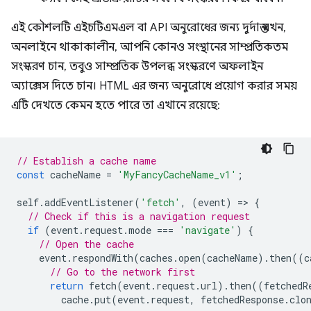
এই কৌশলটি এইচটিএমএল বা API অনুরোধের জন্য দুর্দান্ত যখন,
অনলাইনে থাকাকালীন, আপনি কোনও সংস্থানের সাম্প্রতিকতম
সংস্করণ চান, তবুও সাম্প্রতিক উপলব্ধ সংস্করণে অফলাইন
অ্যাক্সেস দিতে চান। HTML এর জন্য অনুরোধে প্রয়োগ করার সময়
এটি দেখতে কেমন হতে পারে তা এখানে রয়েছে:
// Establish a cache name
const
cacheName
=
'MyFancyCacheName_v1'
;
self
.
addEventListener
(
'fetch'
,
(
event
)
=
>
{
// Check if this is a navigation request
if
(
event
.
request
.
mode
===
'navigate'
)
{
// Open the cache
event
.
respondWith
(
caches
.
open
(
cacheName
).
then
((
c
// Go to the network first
return
fetch
(
event
.
request
.
url
).
then
((
fetchedR
cache
.
put
(
event
.
request
,
fetchedResponse
.
clo