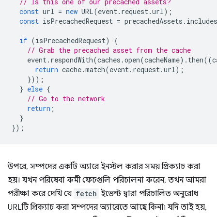
// Is this one of our precached assets?
const
url
=
new
URL
(
event
.
request
.
url
);
const
isPrecachedRequest
=
precachedAssets
.
include
if
(
isPrecachedRequest
)
{
// Grab the precached asset from the cache
event
.
respondWith
(
caches
.
open
(
cacheName
).
then
((
c
return
cache
.
match
(
event
.
request
.
url
);
}));
}
else
{
// Go to the network
return
;
}
});
উপরে, সম্পদের একটি অ্যারে ইনস্টল করার সময় প্রিক্যাচ করা
হয়। যখন পরিষেবা কর্মী ফেচগুলি পরিচালনা করেন, তখন আমরা
পরীক্ষা করে দেখি যে
fetch
ইভেন্ট দ্বারা পরিচালিত অনুরোধ
URLটি প্রিক্যাচ করা সম্পদের অ্যারেতে আছে কিনা৷ যদি তাই হয়,