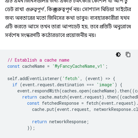
এটি এমন জিনিসগুলির জন্য একটি চমৎকার কৌশল যা আপ টু
ডেট রাখা
গুরুত্বপূর্ণ
, কিন্তু গুরুত্বপূর্ণ নয়। সোশ্যাল মিডিয়া সাইটের
জন্য অবতারের মতো জিনিসের কথা ভাবুন। ব্যবহারকারীরা যখন
এটি করতে আসে তখন তারা আপডেট হয়, তবে প্রতিটি অনুরোধে
সর্বশেষ সংস্করণটি কঠোরভাবে প্রয়োজনীয় নয়।
// Establish a cache name
const
cacheName
=
'MyFancyCacheName_v1'
;
self
.
addEventListener
(
'fetch'
,
(
event
)
=
>
{
if
(
event
.
request
.
destination
===
'image'
)
{
event
.
respondWith
(
caches
.
open
(
cacheName
).
then
((
c
return
cache
.
match
(
event
.
request
).
then
((
cached
const
fetchedResponse
=
fetch
(
event
.
request
)
cache
.
put
(
event
.
request
,
networkResponse
.
c
return
networkResponse
;
});