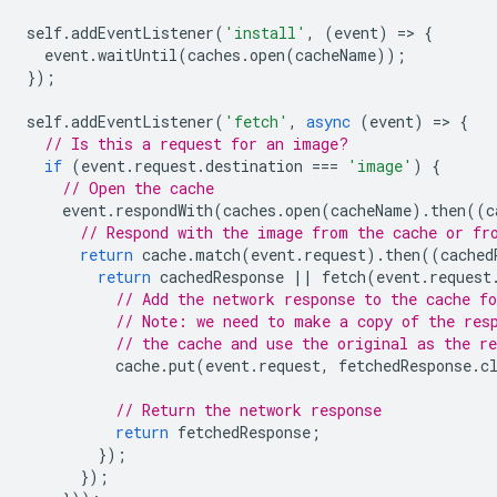
self
.
addEventListener
(
'install'
,
(
event
)
=
>
{
event
.
waitUntil
(
caches
.
open
(
cacheName
));
});
self
.
addEventListener
(
'fetch'
,
async
(
event
)
=
>
{
// Is this a request for an image?
if
(
event
.
request
.
destination
===
'image'
)
{
// Open the cache
event
.
respondWith
(
caches
.
open
(
cacheName
).
then
((
c
// Respond with the image from the cache or fr
return
cache
.
match
(
event
.
request
).
then
((
cached
return
cachedResponse
||
fetch
(
event
.
request
// Add the network response to the cache fo
// Note: we need to make a copy of the res
// the cache and use the original as the re
cache
.
put
(
event
.
request
,
fetchedResponse
.
c
// Return the network response
return
fetchedResponse
;
});
});