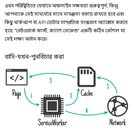
এমন পরিস্থিতিতে যেখানে অফলাইন সক্ষমতা গুরুত্বপূর্ণ, কিন্তু
আপনাকে সেই সামর্থ্যের সাথে সামঞ্জস্য বজায় রাখতে হবে এবং
কিছু মার্কআপ বা API ডেটার সাম্প্রতিক সংস্করণে অ্যাক্সেস করতে
হবে, "নেটওয়ার্ক ফার্স্ট, ক্যাশে সেকেন্ড" একটি কঠিন কৌশল যা
সেই লক্ষ্য অর্জন করে।
বাসি-যখন-পুনর্বিচার করা