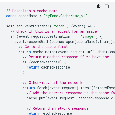
// Establish a cache name
const
cacheName
=
'MyFancyCacheName_v1'
;
self
.
addEventListener
(
'fetch'
,
(
event
)
=
>
{
// Check if this is a request for an image
if
(
event
.
request
.
destination
===
'image'
)
{
event
.
respondWith
(
caches
.
open
(
cacheName
).
then
((
c
// Go to the cache first
return
cache
.
match
(
event
.
request
.
url
).
then
((
ca
// Return a cached response if we have one
if
(
cachedResponse
)
{
return
cachedResponse
;
}
// Otherwise, hit the network
return
fetch
(
event
.
request
).
then
((
fetchedRes
// Add the network response to the cache fo
cache
.
put
(
event
.
request
,
fetchedResponse
.
c
// Return the network response
return
fetchedResponse
;