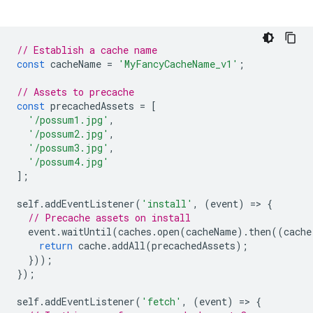
// Establish a cache name
const
cacheName
=
'MyFancyCacheName_v1'
;
// Assets to precache
const
precachedAssets
=
[
'/possum1.jpg'
,
'/possum2.jpg'
,
'/possum3.jpg'
,
'/possum4.jpg'
];
self
.
addEventListener
(
'install'
,
(
event
)
=
>
{
// Precache assets on install
event
.
waitUntil
(
caches
.
open
(
cacheName
).
then
((
cache
return
cache
.
addAll
(
precachedAssets
);
}));
});
self
.
addEventListener
(
'fetch'
,
(
event
)
=
>
{