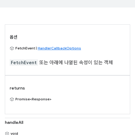
옵션
FetchEvent |
HandlerCallbackOptions
FetchEvent
또는 아래에 나열된 속성이 있는 객체
returns
Promise<Response>
handleAll
void