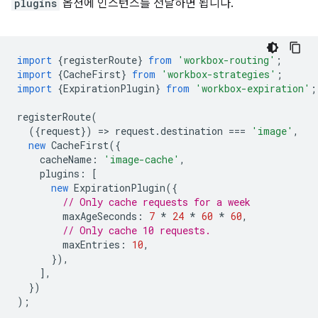
plugins
옵션에 인스턴스를 전달하면 됩니다.
import
{
registerRoute
}
from
'workbox-routing'
;
import
{
CacheFirst
}
from
'workbox-strategies'
;
import
{
ExpirationPlugin
}
from
'workbox-expiration'
;
registerRoute
(
({
request
})
=
>
request
.
destination
===
'image'
,
new
CacheFirst
({
cacheName
:
'image-cache'
,
plugins
:
[
new
ExpirationPlugin
({
// Only cache requests for a week
maxAgeSeconds
:
7
*
24
*
60
*
60
,
// Only cache 10 requests.
maxEntries
:
10
,
}),
],
})
);