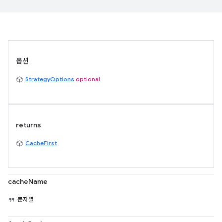
옵션
StrategyOptions
optional
returns
CacheFirst
cacheName
문자열