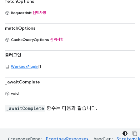
fetchOptions
RequestInit
선택사항
matchOptions
CacheQueryOptions
선택사항
플러그인
WorkboxPlugin
[]
_awaitComplete
void
_awaitComplete
함수는 다음과 같습니다.
(
responseDone
:
Promise<Response>
,
handler
:
StrategyH