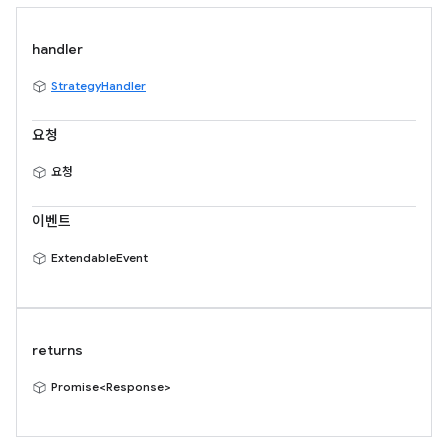
handler
StrategyHandler
요청
요청
이벤트
ExtendableEvent
returns
Promise<Response>