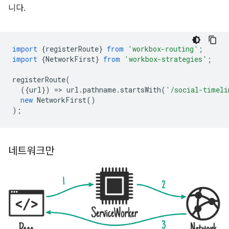
니다.
import
{
registerRoute
}
from
'workbox-routing'
;
import
{
NetworkFirst
}
from
'workbox-strategies'
;
registerRoute
(
({
url
})
=
>
url
.
pathname
.
startsWith
(
'/social-timeli
new
NetworkFirst
()
);
네트워크만