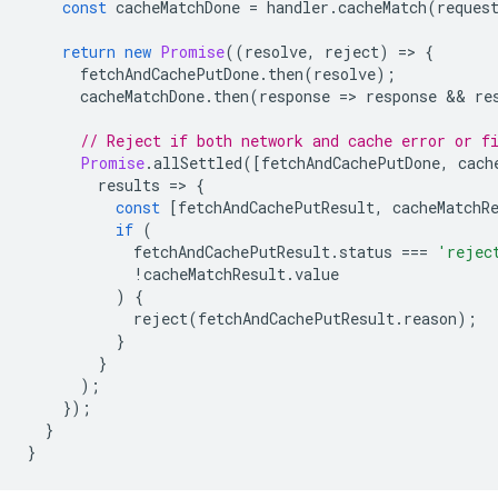
const
cacheMatchDone
=
handler
.
cacheMatch
(
reques
return
new
Promise
((
resolve
,
reject
)
=
>
{
fetchAndCachePutDone
.
then
(
resolve
);
cacheMatchDone
.
then
(
response
=
>
response
 && 
re
// Reject if both network and cache error or f
Promise
.
allSettled
([
fetchAndCachePutDone
,
cach
results
=
>
{
const
[
fetchAndCachePutResult
,
cacheMatchR
if
(
fetchAndCachePutResult
.
status
===
'rejec
!
cacheMatchResult
.
value
)
{
reject
(
fetchAndCachePutResult
.
reason
);
}
}
);
});
}
}