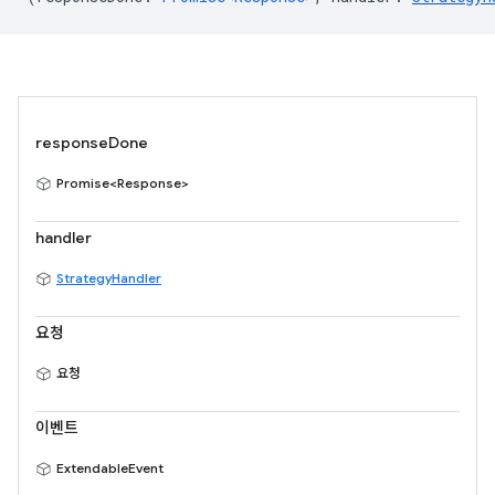
responseDone
Promise<Response>
handler
StrategyHandler
요청
요청
이벤트
ExtendableEvent