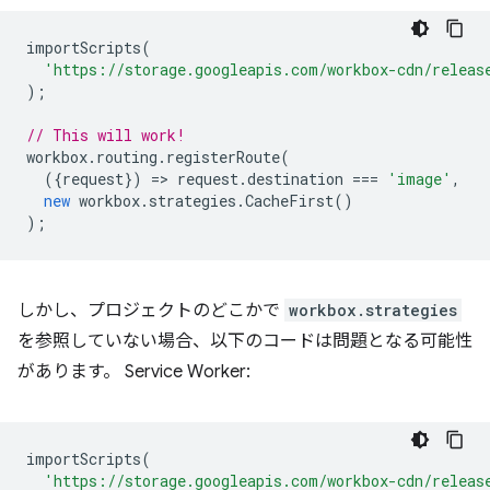
importScripts
(
'https://storage.googleapis.com/workbox-cdn/releas
);
// This will work!
workbox
.
routing
.
registerRoute
(
({
request
})
=
>
request
.
destination
===
'image'
,
new
workbox
.
strategies
.
CacheFirst
()
);
しかし、プロジェクトのどこかで
workbox.strategies
を参照していない場合、以下のコードは問題となる可能性
があります。 Service Worker:
importScripts
(
'https://storage.googleapis.com/workbox-cdn/releas