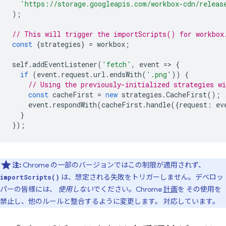
'https://storage.googleapis.com/workbox-cdn/releas
);
// This will trigger the importScripts() for workbox
const
{
strategies
}
=
workbox
;
self
.
addEventListener
(
'fetch'
,
event
=
>
{
if
(
event
.
request
.
url
.
endsWith
(
'.png'
))
{
// Using the previously-initialized strategies wi
const
cacheFirst
=
new
strategies
.
CacheFirst
();
event
.
respondWith
(
cacheFirst
.
handle
({
request
:
ev
}
});
注:
Chrome の一部のバージョンではこの制限が適用されず、
は、想定される失敗をトリガーしません。デベロッ
importScripts()
パーの皆様には、
使用しない
でください。Chrome
計画
を その使用を
禁止し、他のルールと整合するように変更します。 対応しています。