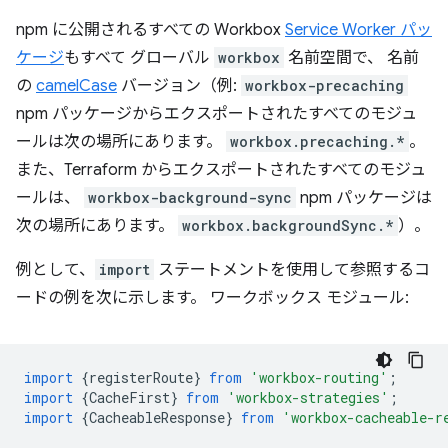
npm に公開されるすべての Workbox
Service Worker パッ
ケージ
もすべて グローバル
workbox
名前空間で、 名前
の
camelCase
バージョン（例:
workbox-precaching
npm パッケージからエクスポートされたすべてのモジュ
ールは次の場所にあります。
workbox.precaching.*
。
また、Terraform からエクスポートされたすべてのモジュ
ールは、
workbox-background-sync
npm パッケージは
次の場所にあります。
workbox.backgroundSync.*
）。
例として、
import
ステートメントを使用して参照するコ
ードの例を次に示します。 ワークボックス モジュール:
import
{
registerRoute
}
from
'workbox-routing'
;
import
{
CacheFirst
}
from
'workbox-strategies'
;
import
{
CacheableResponse
}
from
'workbox-cacheable-r