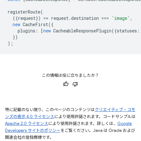
registerRoute
(
({
request
})
=
>
request
.
destination
===
'image'
,
new
CacheFirst
({
plugins
:
[
new
CacheableResponsePlugin
({
statuses
:
})
);
この情報は役に立ちましたか？
特に記載のない限り、このページのコンテンツは
クリエイティブ・コモ
ンズの表示 4.0 ライセンス
により使用許諾されます。コードサンプルは
Apache 2.0 ライセンス
により使用許諾されます。詳しくは、
Google
Developers サイトのポリシー
をご覧ください。Java は Oracle および
関連会社の登録商標です。