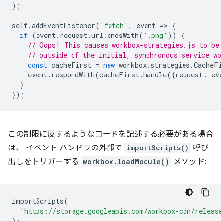
);
self
.
addEventListener
(
'fetch'
,
event
=
>
{
if
(
event
.
request
.
url
.
endsWith
(
'.png'
))
{
// Oops! This causes workbox-strategies.js to be
// outside of the initial, synchronous service wo
const
cacheFirst
=
new
workbox
.
strategies
.
CacheF
event
.
respondWith
(
cacheFirst
.
handle
({
request
:
ev
}
});
この制限に反するようなコードを記述する必要がある場合
は、 イベント ハンドラの外部で
importScripts()
呼び
出しをトリガーする
workbox.loadModule()
メソッド:
importScripts
(
'https://storage.googleapis.com/workbox-cdn/releas
);