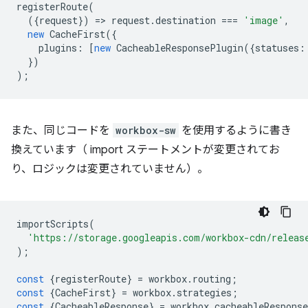
registerRoute
(
({
request
})
=
>
request
.
destination
===
'image'
,
new
CacheFirst
({
plugins
:
[
new
CacheableResponsePlugin
({
statuses
:
})
);
また、同じコードを
workbox-sw
を使用するように書き
換えています（ import ステートメントが変更されてお
り、ロジックは変更されていません）。
importScripts
(
'https://storage.googleapis.com/workbox-cdn/releas
);
const
{
registerRoute
}
=
workbox
.
routing
;
const
{
CacheFirst
}
=
workbox
.
strategies
;
const
{
CacheableResponse
}
=
workbox
.
cacheableResponse