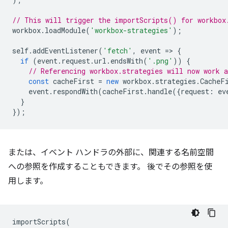
// This will trigger the importScripts() for workbox
workbox
.
loadModule
(
'workbox-strategies'
);
self
.
addEventListener
(
'fetch'
,
event
=
>
{
if
(
event
.
request
.
url
.
endsWith
(
'.png'
))
{
// Referencing workbox.strategies will now work a
const
cacheFirst
=
new
workbox
.
strategies
.
CacheF
event
.
respondWith
(
cacheFirst
.
handle
({
request
:
ev
}
});
または、イベント ハンドラの外部に、関連する名前空間
への参照を作成することもできます。 後でその参照を使
用します。
importScripts
(