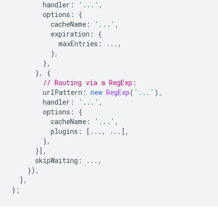
handler
:
'...'
,
options
:
{
cacheName
:
'...'
,
expiration
:
{
maxEntries
:
...,
},
},
},
{
// Routing via a RegExp:
urlPattern
:
new
RegExp
(
'...'
),
handler
:
'...'
,
options
:
{
cacheName
:
'...'
,
plugins
:
[...,
...],
},
}],
skipWaiting
:
...,
}),
],
};