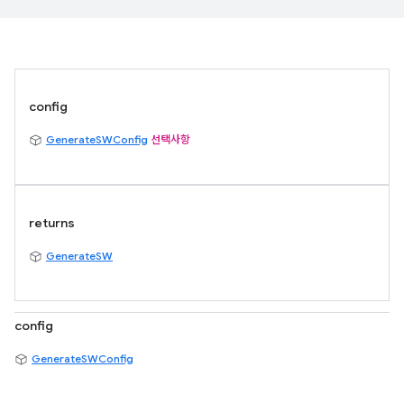
config
GenerateSWConfig
선택사항
returns
GenerateSW
config
GenerateSWConfig