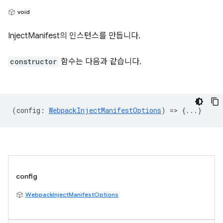
void
InjectManifest의 인스턴스를 만듭니다.
constructor
함수는 다음과 같습니다.
(
config
:
WebpackInjectManifestOptions
) => {...}
config
WebpackInjectManifestOptions