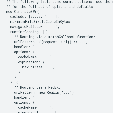
// The following lists some common options; see the r
// for the full set of options and defaults.

new GenerateSW({

  exclude: [/.../, '...'],

  maximumFileSizeToCacheInBytes: ...,

  navigateFallback: '...',

  runtimeCaching: [{

    // Routing via a matchCallback function:

    urlPattern: ({request, url}) => ...,

    handler: '...',

    options: {

      cacheName: '...',

      expiration: {

        maxEntries: ...,

      },

    },

  }, {

    // Routing via a RegExp:

    urlPattern: new RegExp('...'),

    handler: '...',

    options: {

      cacheName: '...',

      plugins: [..., ...],
