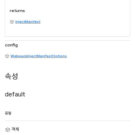
returns
InjectManifest
config
WebpackInjectManifestOptions
속성
default
유형
객체