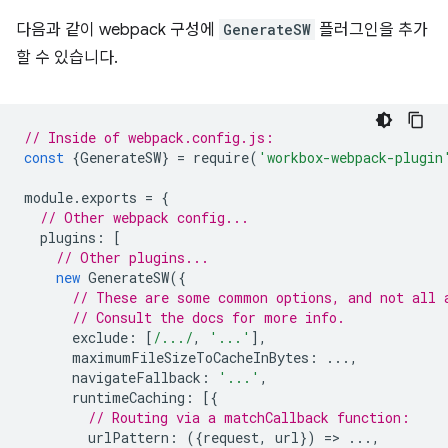
다음과 같이 webpack 구성에
GenerateSW
플러그인을 추가
할 수 있습니다.
// Inside of webpack.config.js:
const
{
GenerateSW
}
=
require
(
'workbox-webpack-plugin
module
.
exports
=
{
// Other webpack config...
plugins
:
[
// Other plugins...
new
GenerateSW
({
// These are some common options, and not all 
// Consult the docs for more info.
exclude
:
[
/.../
,
'...'
],
maximumFileSizeToCacheInBytes
:
...,
navigateFallback
:
'...'
,
runtimeCaching
:
[{
// Routing via a matchCallback function:
urlPattern
:
({
request
,
url
})
=
>
...,