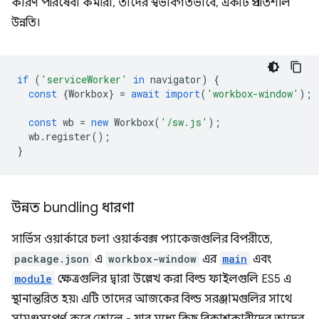
কারণ পরিষেবা কর্মীরা, তাদের স্বভাবগতভাবে, একটি প্রগতিশীল
উন্নতি।
if
(
'serviceWorker'
in
navigator
)
{
const
{
Workbox
}
=
await
import
(
'workbox-window'
);
const
wb
=
new
Workbox
(
'/sw.js'
);
wb
.
register
();
}
উন্নত bundling ধারণা
সার্ভিস ওয়ার্কারে চলা ওয়ার্কবক্স প্যাকেজগুলির বিপরীতে,
package.json
এ
workbox-window
এর
main
এবং
module
ক্ষেত্রগুলির দ্বারা উল্লেখ করা বিল্ড ফাইলগুলি ES5 এ
স্থানান্তরিত হয়৷ এটি তাদের আজকের বিল্ড সরঞ্জামগুলির সাথে