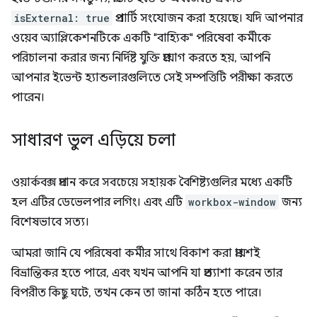
isExternal: true
প্রপার্টি সংযোজন করা হয়েছে। যদি আপনার
ওয়েব অ্যাপ্লিকেশনটিকে একটি "বাহ্যিক" পরিষেবা কর্মীকে
পরিচালনা করার জন্য নির্দিষ্ট যুক্তি প্রয়োগ করতে হয়, আপনি
আপনার ইভেন্ট হ্যান্ডলারগুলিতে সেই সম্পত্তিটি পরীক্ষা করতে
পারেন।
সাধারণ ভুল এড়িয়ে চলা
ওয়ার্কবক্স প্রদান করে সবচেয়ে সহায়ক বৈশিষ্ট্যগুলির মধ্যে একটি
হল এটির ডেভেলপার লগিং। এবং এটি
workbox-window
জন্য
বিশেষভাবে সত্য।
আমরা জানি যে পরিষেবা কর্মীর সাথে বিকাশ করা প্রায়শই
বিভ্রান্তিকর হতে পারে, এবং যখন আপনি যা প্রত্যাশা করেন তার
বিপরীত কিছু ঘটে, তখন কেন তা জানা কঠিন হতে পারে।