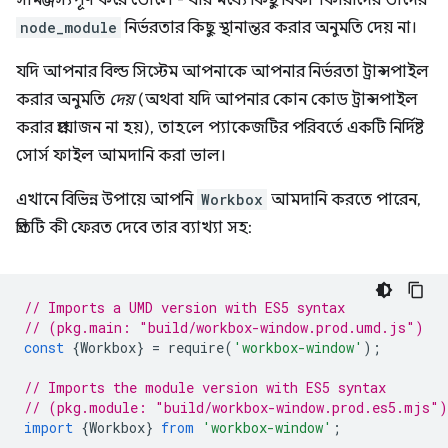
সামঞ্জস্যপূর্ণ করে তোলে - যার মধ্যে কিছু বিকাশকারীদের তাদের
node_module
নির্ভরতার কিছু স্থানান্তর করার অনুমতি দেয় না।
যদি আপনার বিল্ড সিস্টেম আপনাকে আপনার নির্ভরতা ট্রান্সপাইল
করার অনুমতি
দেয়
(অথবা যদি আপনার কোন কোড ট্রান্সপাইল
করার প্রয়োজন না হয়), তাহলে প্যাকেজটির পরিবর্তে একটি নির্দিষ্ট
সোর্স ফাইল আমদানি করা ভাল।
এখানে বিভিন্ন উপায়ে আপনি
Workbox
আমদানি করতে পারেন,
প্রতিটি কী ফেরত দেবে তার ব্যাখ্যা সহ:
// Imports a UMD version with ES5 syntax
// (pkg.main: "build/workbox-window.prod.umd.js")
const
{
Workbox
}
=
require
(
'workbox-window'
);
// Imports the module version with ES5 syntax
// (pkg.module: "build/workbox-window.prod.es5.mjs")
import
{
Workbox
}
from
'workbox-window'
;