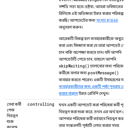
সম্পত্তি সত্য হবে। দ্রষ্টব্য, আমরা ভবিষ্যতের
রিলিজে এই অভিজ্ঞতা উন্নত করার পরিকল্পনা
করছি। আপডেটের জন্য
সংখ্যা #1848
অনুসরণ করুন।
আরেকটি বিকল্প হল ব্যবহারকারীকে অনুরোধ
করা এবং জিজ্ঞাসা করা যে তারা আপডেট পেত
চান নাকি অপেক্ষা করতে চান। যদি আপনি
আপডেটটি পেতে চান, তাহলে আপনি
skipWaiting()
চালানোর জন্য পরিষেবা
postMessage()
কর্মীকে বলার জন্য
ব্যবহার করতে পারেন। একটি উদাহরণের জন্য
ব্যবহারকারীদের জন্য একটি পৃষ্ঠা পুনরায় লো
করার প্রস্তাব
উন্নত রেসিপি দেখুন।
controlling
সেবা কর্মী
যখন একটি আপডেট করা পরিষেবা কর্মী পৃষ্ঠা
পেজ
নিয়ন্ত্রণ করা শুরু করে, তখন এর অর্থ হল যে
নিয়ন্ত্রণ
আপনার পরিষেবা কর্মী বর্তমানে নিয়ন্ত্রণ করছে
শুরু
তার সংস্করণটি পৃষ্ঠাটি লোড করার সময়
করেছে