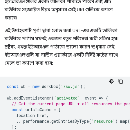
ইউআরএলগুলির একটি তালিকা পাঠাতে পারেন এবং এটি
রাউটারে সংজ্ঞায়িত নিয়ম অনুসারে সেই URLগুলিকে ক্যাশে
করবে।
এই উদাহরণটি পৃষ্ঠা দ্বারা লোড করা URL-এর একটি তালিকা
রাউটারে পাঠায় যখনই একজন নতুন পরিষেবা কর্মী সক্রিয় হয়।
দ্রষ্টব্য,
সমস্ত
ইউআরএল পাঠানো ভালো কারণ শুধুমাত্র সেই
ইউআরএলগুলি যা সার্ভিস ওয়ার্কারে একটি নির্দিষ্ট রুটের সাথে
মেলে তা ক্যাশে করা হবে:
const
wb
=
new
Workbox
(
'/sw.js'
);
wb
.
addEventListener
(
'activated'
,
event
=
>
{
// Get the current page URL + all resources the pa
const
urlsToCache
=
[
location
.
href
,
...
performance
.
getEntriesByType
(
'resource'
).
map
(
];