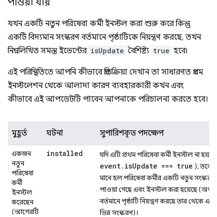
পাওয়া যায়
যখন একটি নতুন পরিষেবা কর্মী ইনস্টল করা শুরু করে কিন্তু
একটি বিদ্যমান সংস্করণ বর্তমানে পৃষ্ঠাটিকে নিয়ন্ত্রণ করছে, তখন
নিম্নলিখিত সমস্ত ইভেন্টের
isUpdate
বৈশিষ্ট্য
true
হবে৷
এই পরিস্থিতিতে আপনি কীভাবে প্রতিক্রিয়া দেখান তা সাধারণত প্রথম
ইনস্টলেশন থেকে আলাদা কারণ ব্যবহারকারী কখন এবং
কীভাবে এই আপডেটটি পাবেন আপনাকে পরিচালনা করতে হবে।
মুহূর্ত
ঘটনা
সুপারিশকৃত পদক্ষেপ
installed
একজন
যদি এটি প্রথম পরিষেবা কর্মী ইনস্টল না হয় (
নতুন
event.isUpdate === true
), তবে 
পরিষেবা
মানে হল পরিষেবা কর্মীর একটি নতুন সংস্করণ
কর্মী
পাওয়া গেছে এবং ইনস্টল করা হয়েছে (অর্থাৎ
ইনস্টল
বর্তমানে পৃষ্ঠাটি নিয়ন্ত্রণ করছে তার থেকে এক
করেছেন
(আগেরটি
ভিন্ন সংস্করণ)।