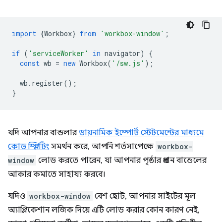
import
{
Workbox
}
from
'workbox-window'
;
if
(
'serviceWorker'
in
navigator
)
{
const
wb
=
new
Workbox
(
'/sw.js'
);
wb
.
register
();
}
যদি আপনার বান্ডলার
ডায়নামিক ইম্পোর্ট স্টেটমেন্টের মাধ্যমে
কোড স্প্লিটিং
সমর্থন করে, আপনি শর্তসাপেক্ষে
workbox-
window
লোড করতে পারেন, যা আপনার পৃষ্ঠার প্রধান বান্ডেলের
আকার কমাতে সাহায্য করবে।
যদিও
workbox-window
বেশ ছোট, আপনার সাইটের মূল
অ্যাপ্লিকেশান লজিক দিয়ে এটি লোড করার কোন কারণ নেই,