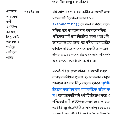
জন্য নীচে দেখুন বিস্তারিত)।
waiting
একজন
যদি আপনার পরিষেবা কর্মীর আপডেট হওয়া
পরিষেবা
সংস্করণটি ইনস্টল করার সময়
কর্মী
skipWaiting()
কে কল না করে, তবে এট
ইনস্টল
সক্রিয় হবে না যতক্ষণ না বর্তমানে সক্রিয়
করেছেন
পরিষেবা কর্মী দ্বারা নিয়ন্ত্রিত সমস্ত পৃষ্ঠাগুলি
কিন্তু এটি
অপেক্ষার
আনলোড করা হচ্ছে৷ আপনি ব্যবহারকারীকে
পর্যায়ে
জানাতে চাইতে পারেন যে একটি আপডেট
আটকে
উপলব্ধ এবং পরের বার যখন তারা পরিদর্শন
আছে
করবে তখন তা প্রয়োগ করা হবে।
সতর্কতা !
ডেভেলপাররা আপডেট পেতে
ব্যবহারকারীদের পুনরায় লোড করার অনুরোধ
জানানো সাধারণ, কিন্তু অনেক ক্ষেত্রে
পৃষ্ঠাটি
রিফ্রেশ করা ইনস্টল করা কর্মীকে সক্রিয় করব
না
। ব্যবহারকারী যদি পৃষ্ঠাটি রিফ্রেশ করে এবং
পরিষেবা কর্মী
এখনও
অপেক্ষা করে, তাহলে
waiting
ইভেন্টটি আবার চালু হবে এবং
event.wasWaitingBeforeRegist