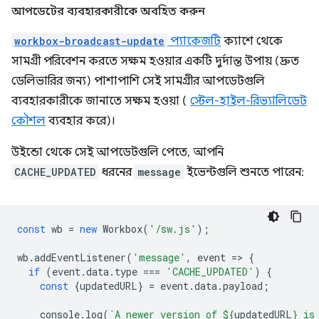
আপডেটের ব্যবহারকারীকে অবহিত করুন
workbox-broadcast-update
প্যাকেজটি
ক্যাশে থেকে
সামগ্রী পরিবেশন করতে সক্ষম হওয়ার একটি দুর্দান্ত উপায় (দ্রুত
ডেলিভারির জন্য) পাশাপাশি সেই সামগ্রীর আপডেটগুলি
ব্যবহারকারীকে জানাতে সক্ষম হওয়া (
স্টেল-হাইল-রিভ্যালিডেট
কৌশল
ব্যবহার করে)।
উইন্ডো থেকে সেই আপডেটগুলি পেতে, আপনি
CACHE_UPDATED
ধরনের
message
ইভেন্টগুলি শুনতে পারেন:
const
wb
=
new
Workbox
(
'/sw.js'
);
wb
.
addEventListener
(
'message'
,
event
=
>
{
if
(
event
.
data
.
type
===
'CACHE_UPDATED'
)
{
const
{
updatedURL
}
=
event
.
data
.
payload
;
console
.
log
(
`A newer version of 
${
updatedURL
}
 is