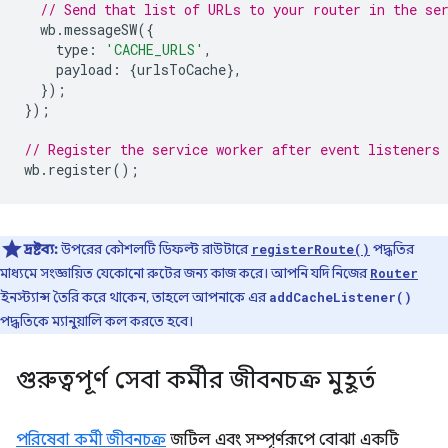
// Send that list of URLs to your router in the se
wb
.
messageSW
({
type
:
'CACHE_URLS'
,
payload
:
{
urlsToCache
},
});
});
// Register the service worker after event listeners 
wb
.
register
();
দ্রষ্টব্য:
উপরের কৌশলটি ডিফল্ট রাউটারে
পদ্ধতির
registerRoute()
মাধ্যমে সংজ্ঞায়িত যেকোনো রুটের জন্য কাজ করে। আপনি যদি নিজের
Router
ইনস্ট্যান্স তৈরি করে থাকেন, তাহলে আপনাকে এর
addCacheListener()
পদ্ধতিকে ম্যানুয়ালি কল করতে হবে।
গুরুত্বপূর্ণ সেবা কর্মীর জীবনচক্র মুহূর্ত
পরিষেবা কর্মী জীবনচক্র
জটিল এবং সম্পূর্ণরূপে বোঝা একটি