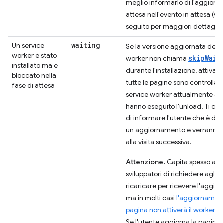
meglio informarlo di l'aggiorn
attesa nell'evento in attesa (ved
seguito per maggiori dettagli).
waiting
Un service
Se la versione aggiornata del s
worker è stato
skipWait
worker non chiama
installato ma è
durante l'installazione, attiva 
bloccato nella
tutte le pagine sono controllat
fase di attesa
service worker attualmente att
hanno eseguito l'unload. Ti co
di informare l'utente che è dis
un aggiornamento e verranno a
alla visita successiva.
Attenzione.
Capita spesso agli
sviluppatori di richiedere agli u
ricaricare per ricevere l'aggi
ma in molti casi
l'aggiornament
pagina non attiverà il worker in
Se l'utente aggiorna la pagina e