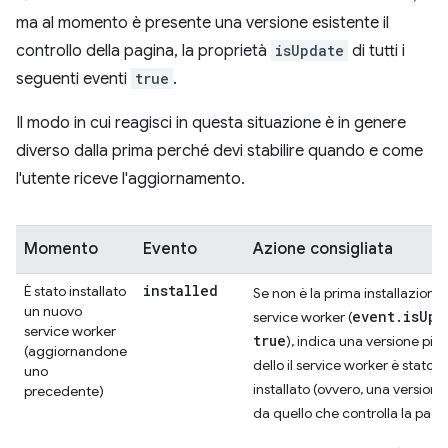
ma al momento è presente una versione esistente il
controllo della pagina, la proprietà
isUpdate
di tutti i
seguenti eventi
true
.
Il modo in cui reagisci in questa situazione è in genere
diverso dalla prima perché devi stabilire quando e come
l'utente riceve l'aggiornamento.
Momento
Evento
Azione consigliata
installed
È stato installato
Se non è la prima installazione 
un nuovo
event.isUpd
service worker (
service worker
true
), indica una versione più
(aggiornandone
dello il service worker è stato t
uno
installato (ovvero, una versione
precedente)
da quello che controlla la pagi