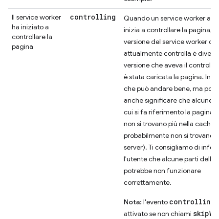
controlling
Il service worker
Quando un service worker agg
ha iniziato a
inizia a controllare la pagina, si
controllare la
versione del service worker ch
pagina
attualmente controlla è diversa
versione che aveva il controll
è stata caricata la pagina. In al
che può andare bene, ma pot
anche significare che alcune ri
cui si fa riferimento la pagina 
non si trovano più nella cache (
probabilmente non si trovano 
server). Ti consigliamo di info
l'utente che alcune parti della
potrebbe non funzionare
correttamente.
controlling
Nota:
l'evento
n
skipWa
attivato se non chiami