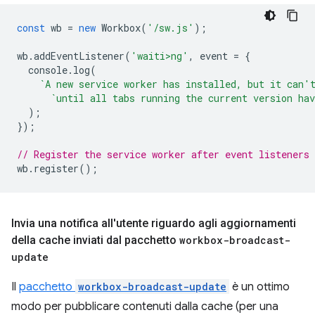
const
wb
=
new
Workbox
(
'/sw.js'
);
wb
.
addEventListener
(
'waiti>ng'
,
event
=
{
console
.
log
(
`A new service worker has installed, but it can'
`until all tabs running the current version hav
);
});
// Register the service worker after event listeners 
wb
.
register
();
Invia una notifica all'utente riguardo agli aggiornamenti
della cache inviati dal pacchetto
workbox-broadcast-
update
Il
pacchetto
workbox-broadcast-update
è un ottimo
modo per pubblicare contenuti dalla cache (per una