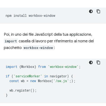
npm
install
Poi, in uno dei file JavaScript della tua applicazione,
import
casella di lavoro per riferimento al nome del
pacchetto
workbox-window
:
import
{
Workbox
}
from
'workbox-window'
;
if
(
'serviceWorker'
in
navigator
)
{
const
wb
=
new
Workbox
(
'/sw.js'
;
);
wb
.
register
();
}