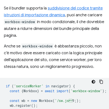
Se il bundler supporta la
suddivisione del codice tramite
istruzioni di importazione dinamica
, puoi anche caricare
workbox-window
in modo condizionale, il che dovrebbe
aiutare a ridurre dimensioni del bundle principale della
pagina.
Anche se
workbox-window
è abbastanza piccolo, non
c'è motivo deve essere caricato con la logica principale
dell'applicazione del sito, come service worker, per loro
stessa natura, sono un miglioramento progressivo.
if
(
'serviceWorker'
in
navigator
)
{
const
{
Workbox
}
=
await
import
(
'workbox-window'
);
const
wb
=
new
Workbox
(
'/sw.js
9;
);
wb
.
register
();