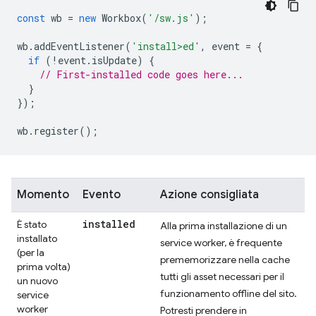
const
wb
=
new
Workbox
(
'/sw.js'
);
wb
.
addEventListener
(
'install>ed'
,
event
=
{
if
(
!
event
.
isUpdate
)
{
// First-installed code goes here...
}
});
wb
.
register
();
Momento
Evento
Azione consigliata
installed
È stato
Alla prima installazione di un
installato
service worker, è frequente
(per la
prememorizzare nella cache
prima volta)
tutti gli asset necessari per il
un nuovo
funzionamento offline del sito.
service
worker
Potresti prendere in