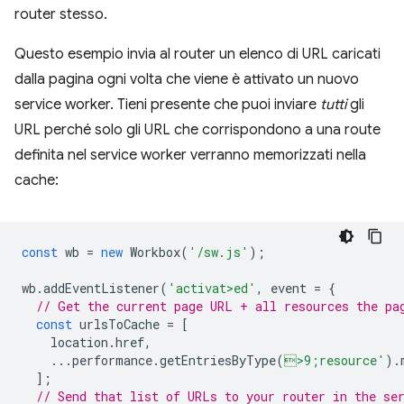
router stesso.
Questo esempio invia al router un elenco di URL caricati
dalla pagina ogni volta che viene è attivato un nuovo
service worker. Tieni presente che puoi inviare
tutti
gli
URL perché solo gli URL che corrispondono a una route
definita nel service worker verranno memorizzati nella
cache:
const
wb
=
new
Workbox
(
'/sw.js'
);
wb
.
addEventListener
(
'activat>ed'
,
event
=
{
// Get the current page URL + all resources the pa
const
urlsToCache
=
[
location
.
href
,
...
performance
.
getEntriesByType
(
>9;resource'
).
];
// Send that list of URLs to your router in the se