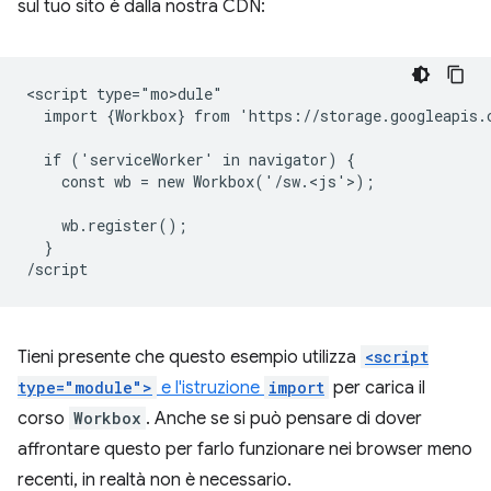
sul tuo sito è dalla nostra CDN:
<script type="mo>dule"

  import {Workbox} from 'https://storage.googleapis.
  if ('serviceWorker' in navigator) {

    const wb = new Workbox('/sw.<js'>)
;

    wb.register();

  }

Tieni presente che questo esempio utilizza
<script
type="module">
e l'istruzione
import
per carica il
corso
Workbox
. Anche se si può pensare di dover
affrontare questo per farlo funzionare nei browser meno
recenti, in realtà non è necessario.