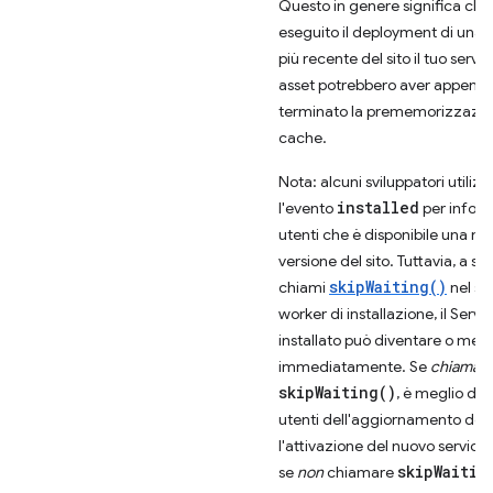
Questo in genere significa che 
eseguito il deployment di una 
più recente del sito il tuo server
asset potrebbero aver appena
terminato la prememorizzazio
cache.
Nota: alcuni sviluppatori utiliz
installed
l'evento
per inform
utenti che è disponibile una n
versione del sito. Tuttavia, a s
skipWaiting()
chiami
nel se
worker di installazione, il Serv
installato può diventare o meno
immediatamente. Se
chiama
skipWaiting()
, è meglio dire
utenti dell'aggiornamento do
l'attivazione del nuovo service
skipWaitin
se
non
chiamare