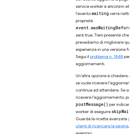
service worker è
ancora
in atte
waiting
l'evento
verrà riattiva
proprietà
event.wasWaitingBeforeR
sarà true. Tieni presente che
prevediamo di migliorare ques
esperienza in una versione fut
Segui il
problema n. 1848
per
aggiornamenti.
Un'altra opzione è chiedere all
se vuole ricevere l'aggiorname
continua ad attendere. Se sceg
ricevere l'aggiornamento, puoi
postMessage()
per indicare a
skipWaiti
worker di eseguire
Guarda la ricetta avanzata
off
utenti di ricaricare la pagina
, a
esempio.