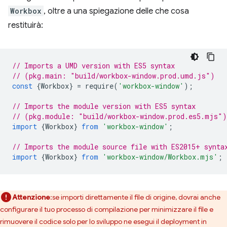
Workbox
, oltre a una spiegazione delle che cosa
restituirà:
// Imports a UMD version with ES5 syntax
// (pkg.main: "build/workbox-window.prod.umd.js")
const
{
Workbox
}
=
require
(
'workbox-window'
);
// Imports the module version with ES5 syntax
// (pkg.module: "build/workbox-window.prod.es5.mjs")
import
{
Workbox
}
from
'workbox-window'
;
// Imports the module source file with ES2015+ synta
import
{
Workbox
}
from
'workbox-window/Workbox.mjs'
;
Attenzione
:se importi direttamente il file di origine, dovrai anche
configurare il tuo processo di compilazione per minimizzare il file e
rimuovere il codice solo per lo sviluppo ne esegui il deployment in