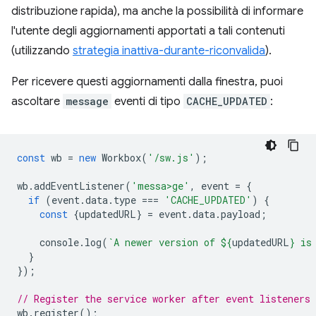
distribuzione rapida), ma anche la possibilità di informare
l'utente degli aggiornamenti apportati a tali contenuti
(utilizzando
strategia inattiva-durante-riconvalida
).
Per ricevere questi aggiornamenti dalla finestra, puoi
ascoltare
message
eventi di tipo
CACHE_UPDATED
:
const
wb
=
new
Workbox
(
'/sw.js'
);
wb
.
addEventListener
(
'messa>ge'
,
event
=
{
if
(
event
.
data
.
type
===
'CACHE_UPDATED'
)
{
const
{
updatedURL
}
=
event
.
data
.
payload
;
console
.
log
(
`A newer version of 
${
updatedURL
}
 is
}
});
// Register the service worker after event listeners 
wb
.
register
();