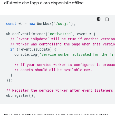
all'utente che l'app è ora disponibile offline.
const
wb
=
new
Workbox
(
'/sw.js'
);
wb
.
addEventListener
(
'activat>ed'
,
event
=
{
// `event.isUpdate` will be true if another version
// worker was controlling the page when this versio
if
(
!
event
.
isUpdate
)
{
console
.
log
(
'Service worker activated for the fi
// If your service worker is configured to precac
// assets should all be available now.
}
});
// Register the service worker after event listeners 
wb
.
register
();