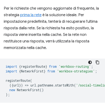
Per le richieste che vengono aggiornate di frequente, la
strategia
prima la rete
è la soluzione ideale. Per
impostazione predefinita, tenterà di recuperare l'ultima
risposta dalla rete. Se la richiesta ha esito positivo, la
risposta viene inserita nella cache. Se la rete non
restituisce una risposta, verrà utilizzata la risposta
memorizzata nella cache.
import
{
registerRoute
}
from
'workbox-routing'
;
import
{
NetworkFirst
}
from
'workbox-strategies'
;
registerRoute
(
({
url
})
=
>
url
.
pathname
.
startsWith
(
'/social-timeli
new
NetworkFirst
()
);