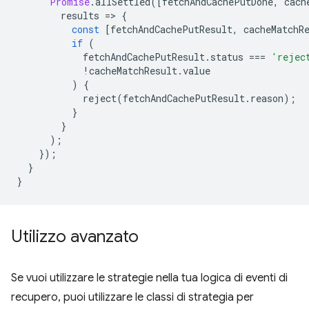
Promise
.
allSettled
([
fetchAndCachePutDone
,
cach
results
=
>
{
const
[
fetchAndCachePutResult
,
cacheMatchR
if
(
fetchAndCachePutResult
.
status
===
'rejec
!
cacheMatchResult
.
value
)
{
reject
(
fetchAndCachePutResult
.
reason
);
}
}
);
});
}
}
Utilizzo avanzato
Se vuoi utilizzare le strategie nella tua logica di eventi di
recupero, puoi utilizzare le classi di strategia per