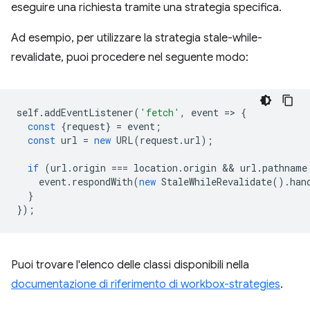
eseguire una richiesta tramite una strategia specifica.
Ad esempio, per utilizzare la strategia stale-while-
revalidate, puoi procedere nel seguente modo:
self
.
addEventListener
(
'fetch'
,
event
=
>
{
const
{
request
}
=
event
;
const
url
=
new
URL
(
request
.
url
);
if
(
url
.
origin
===
location
.
origin
 && 
url
.
pathname
event
.
respondWith
(
new
StaleWhileRevalidate
().
han
}
});
Puoi trovare l'elenco delle classi disponibili nella
documentazione di riferimento di workbox-strategies
.