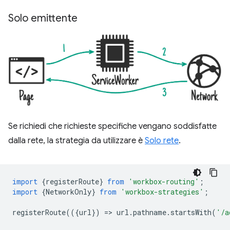
Solo emittente
Se richiedi che richieste specifiche vengano soddisfatte
dalla rete, la strategia da utilizzare è
Solo rete
.
import
{
registerRoute
}
from
'workbox-routing'
;
import
{
NetworkOnly
}
from
'workbox-strategies'
;
registerRoute
(({
url
})
=
>
url
.
pathname
.
startsWith
(
'/a