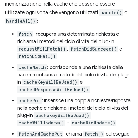
memorizzazione nella cache che possono essere
utilizzate ogni volta che vengono utilizzati
handle()
o
handleAll()
:
fetch
: recupera una determinata richiesta e
richiama i metodi del ciclo di vita dei plug-in
requestWillFetch()
,
fetchDidSucceed()
e
fetchDidFail()
cacheMatch
: corrisponde a una richiesta dalla
cache e richiama i metodi del ciclo di vita dei plug-
in
cacheKeyWillBeUsed()
e
cachedResponseWillBeUsed()
cachePut
: inserisce una coppia richiesta/risposta
nella cache e richiama i metodi del ciclo di vita dei
plug-in
cacheKeyWillBeUsed()
,
cacheWillUpdate()
e
cacheDidUpdate()
fetchAndCachePut
: chiama
fetch()
ed esegue