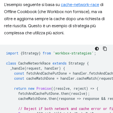
L'esempio seguente si basa su
cache-network-race
di
Offline Cookbook (che Workbox non fornisce), ma va
oltre e aggiorna sempre la cache dopo una richiesta di
rete riuscita. Questo è un esempio di strategia più
complessa che utilizza più azioni.
import
{
Strategy
}
from
'workbox-strategies'
;
class
CacheNetworkRace
extends
Strategy
{
_handle
(
request
,
handler
)
{
const
fetchAndCachePutDone
=
handler
.
fetchAndCac
const
cacheMatchDone
=
handler
.
cacheMatch
(
reques
return
new
Promise
((
resolve
,
reject
)
=
>
{
fetchAndCachePutDone
.
then
(
resolve
);
cacheMatchDone
.
then
(
response
=
>
response
 && 
re
// Reject if both network and cache error or f