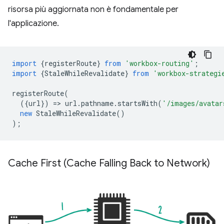
risorsa più aggiornata non è fondamentale per
l'applicazione.
import
{
registerRoute
}
from
'workbox-routing'
;
import
{
StaleWhileRevalidate
}
from
'workbox-strategi
registerRoute
(
({
url
})
=
>
url
.
pathname
.
startsWith
(
'/images/avatar
new
StaleWhileRevalidate
()
);
Cache First (Cache Falling Back to Network)