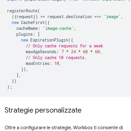
registerRoute
(
({
request
})
=
>
request
.
destination
===
'image'
,
new
CacheFirst
({
cacheName
:
'image-cache'
,
plugins
:
[
new
ExpirationPlugin
({
// Only cache requests for a week
maxAgeSeconds
:
7
*
24
*
60
*
60
,
// Only cache 10 requests.
maxEntries
:
10
,
}),
],
})
);
Strategie personalizzate
Oltre a configurare le strategie, Workbox ti consente di