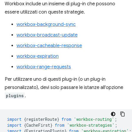
Workbox include un insieme di plug-in che possono
essere utilizzati con queste strategie.
workbox-background-sync
workbox-broadcast-update
workbox-cacheable-response
workbox-expiration
workbox-range-requests
Per utilizzare uno di questi plug-in (o un plug-in
personalizzato), devi solo passare le istanze all'opzione
plugins
.
import
{
registerRoute
}
from
'workbox-routing'
;
import
{
CacheFirst
}
from
'workbox-strategies'
;
import
{
ExpirationPlugin
}
from
'workbox-expiration'
;