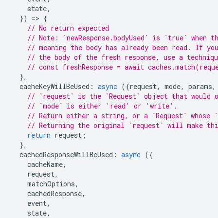
state
,
})
=
>
{
// No return expected
// Note: `newResponse.bodyUsed` is `true` when t
// meaning the body has already been read. If yo
// the body of the fresh response, use a techniq
// const freshResponse = await caches.match(requ
},
cacheKeyWillBeUsed
:
async
({
request
,
mode
,
params
,
// `request` is the `Request` object that would 
// `mode` is either 'read' or 'write'.
// Return either a string, or a `Request` whose `
// Returning the original `request` will make th
return
request
;
},
cachedResponseWillBeUsed
:
async
({
cacheName
,
request
,
matchOptions
,
cachedResponse
,
event
,
state
,