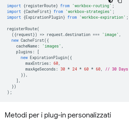
import
{
registerRoute
}
from
'workbox-routing'
;
import
{
CacheFirst
}
from
'workbox-strategies'
;
import
{
ExpirationPlugin
}
from
'workbox-expiration'
;
registerRoute
(
({
request
})
=
>
request
.
destination
===
'image'
,
new
CacheFirst
({
cacheName
:
'images'
,
plugins
:
[
new
ExpirationPlugin
({
maxEntries
:
60
,
maxAgeSeconds
:
30
*
24
*
60
*
60
,
// 30 Days
}),
],
})
);
Metodi per i plug-in personalizzati