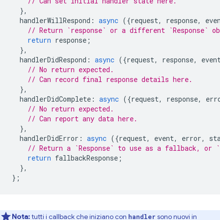
// Can set initial handler state here.
},
handlerWillRespond
:
async
({
request
,
response
,
eve
// Return `response` or a different `Response` o
return
response
;
},
handlerDidRespond
:
async
({
request
,
response
,
even
// No return expected.
// Can record final response details here.
},
handlerDidComplete
:
async
({
request
,
response
,
err
// No return expected.
// Can report any data here.
},
handlerDidError
:
async
({
request
,
event
,
error
,
st
// Return a `Response` to use as a fallback, or `
return
fallbackResponse
;
},
};
Nota:
tutti i callback che iniziano con
sono nuovi in
handler