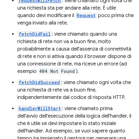
requestWillFetch
: viene chiamato ogni volta che
una richiesta sta per andare alla rete. È utile
quando devi modificare il
Request
poco prima che
venga inviato alla rete.
fetchDidFail
: viene chiamato quando una
richiesta di rete non va a buon fine, molto
probabilmente a causa dell'assenza di connettività
di rete e non si attiva quando il browser dispone di
una connessione di rete, ma riceve un errore (ad
esempio
404 Not Found
).
fetchDidSucceed
: viene chiamato ogni volta che
una richiesta di rete va a buon fine,
indipendentemente dal codice di risposta HTTP.
handlerWillStart
: viene chiamato prima
dell'avvio dell'esecuzione della logica dell'handler, il
che è utile se devi impostare lo stato iniziale
dell'handler. Ad esempio, se vuoi sapere quanto
tempo ha impiegato il gestore per generare una