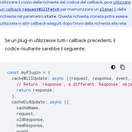
utilizzare il corpo della richiesta dal codice del callback, puoi
utilizzare
un callback
per memorizzare un
della
requestWillFetch
clone()
richiesta nel parametro
. Questa richiesta clonata potrà essere
state
utilizzata in altri callback eseguiti dopo l'invio della richiesta alla rete.
Se un plug-in utilizzasse tutti i callback precedenti, il
codice risultante sarebbe il seguente:
const
myPlugin
=
{
cacheWillUpdate
:
async
({
request
,
response
,
event
,
// Return `response`, a different `Response` obj
return
response
;
},
cacheDidUpdate
:
async
({
cacheName
,
request
,
oldResponse
,
newResponse
,
event
,