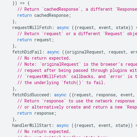
})
=
>
{
// Return `cachedResponse`, a different `Respons
return
cachedResponse
;
},
requestWillFetch
:
async
({
request
,
event
,
state
})
// Return `request` or a different `Request` obj
return
request
;
},
fetchDidFail
:
async
({
originalRequest
,
request
,
er
// No return expected.
// Note: `originalRequest` is the browser's requ
// request after being passed through plugins wit
// `requestWillFetch` callbacks, and `error` is 
// the underlying `fetch()` to fail.
},
fetchDidSucceed
:
async
({
request
,
response
,
event
,
// Return `response` to use the network response 
// or alternatively create and return a new `Res
return
response
;
},
handlerWillStart
:
async
({
request
,
event
,
state
})
// No return expected.