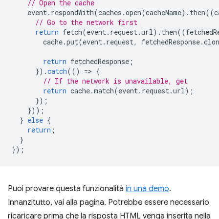
// Open the cache
event
.
respondWith
(
caches
.
open
(
cacheName
).
then
((
c
// Go to the network first
return
fetch
(
event
.
request
.
url
).
then
((
fetchedR
cache
.
put
(
event
.
request
,
fetchedResponse
.
clo
return
fetchedResponse
;
}).
catch
(()
=
>
{
// If the network is unavailable, get
return
cache
.
match
(
event
.
request
.
url
);
});
}));
}
else
{
return
;
}
});
Puoi provare questa funzionalità
in una demo
.
Innanzitutto, vai alla pagina. Potrebbe essere necessario
ricaricare prima che la risposta HTML venga inserita nella