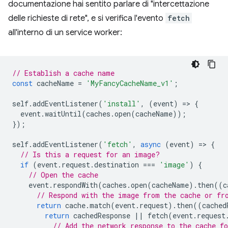
documentazione hai sentito parlare di "intercettazione
delle richieste di rete", e si verifica l'evento
fetch
all'interno di un service worker:
// Establish a cache name
const
cacheName
=
'MyFancyCacheName_v1'
;
self
.
addEventListener
(
'install'
,
(
event
)
=
>
{
event
.
waitUntil
(
caches
.
open
(
cacheName
));
});
self
.
addEventListener
(
'fetch'
,
async
(
event
)
=
>
{
// Is this a request for an image?
if
(
event
.
request
.
destination
===
'image'
)
{
// Open the cache
event
.
respondWith
(
caches
.
open
(
cacheName
).
then
((
c
// Respond with the image from the cache or fr
return
cache
.
match
(
event
.
request
).
then
((
cached
return
cachedResponse
||
fetch
(
event
.
request
// Add the network response to the cache fo