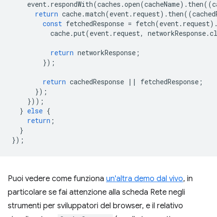
event
.
respondWith
(
caches
.
open
(
cacheName
).
then
((
c
return
cache
.
match
(
event
.
request
).
then
((
cached
const
fetchedResponse
=
fetch
(
event
.
request
)
cache
.
put
(
event
.
request
,
networkResponse
.
c
return
networkResponse
;
});
return
cachedResponse
||
fetchedResponse
;
});
}));
}
else
{
return
;
}
});
Puoi vedere come funziona
un'altra demo dal vivo
, in
particolare se fai attenzione alla scheda Rete negli
strumenti per sviluppatori del browser, e il relativo