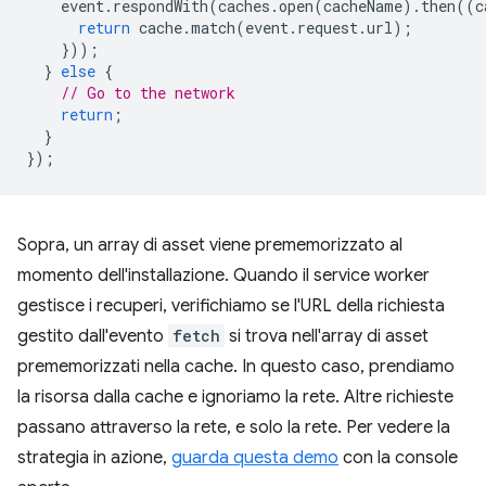
event
.
respondWith
(
caches
.
open
(
cacheName
).
then
((
c
return
cache
.
match
(
event
.
request
.
url
);
}));
}
else
{
// Go to the network
return
;
}
});
Sopra, un array di asset viene prememorizzato al
momento dell'installazione. Quando il service worker
gestisce i recuperi, verifichiamo se l'URL della richiesta
gestito dall'evento
fetch
si trova nell'array di asset
prememorizzati nella cache. In questo caso, prendiamo
la risorsa dalla cache e ignoriamo la rete. Altre richieste
passano attraverso la rete, e solo la rete. Per vedere la
strategia in azione,
guarda questa demo
con la console