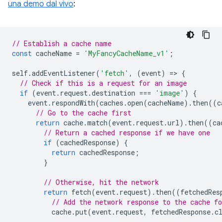
una demo dal vivo
:
// Establish a cache name
const
cacheName
=
'MyFancyCacheName_v1'
;
self
.
addEventListener
(
'fetch'
,
(
event
)
=
>
{
// Check if this is a request for an image
if
(
event
.
request
.
destination
===
'image'
)
{
event
.
respondWith
(
caches
.
open
(
cacheName
).
then
((
c
// Go to the cache first
return
cache
.
match
(
event
.
request
.
url
).
then
((
ca
// Return a cached response if we have one
if
(
cachedResponse
)
{
return
cachedResponse
;
}
// Otherwise, hit the network
return
fetch
(
event
.
request
).
then
((
fetchedRes
// Add the network response to the cache fo
cache
.
put
(
event
.
request
,
fetchedResponse
.
c