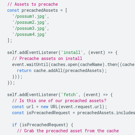
// Assets to precache
const
precachedAssets
=
[
'/possum1.jpg'
,
'/possum2.jpg'
,
'/possum3.jpg'
,
'/possum4.jpg'
];
self
.
addEventListener
(
'install'
,
(
event
)
=
>
{
// Precache assets on install
event
.
waitUntil
(
caches
.
open
(
cacheName
).
then
((
cache
return
cache
.
addAll
(
precachedAssets
);
}));
});
self
.
addEventListener
(
'fetch'
,
(
event
)
=
>
{
// Is this one of our precached assets?
const
url
=
new
URL
(
event
.
request
.
url
);
const
isPrecachedRequest
=
precachedAssets
.
include
if
(
isPrecachedRequest
)
{
// Grab the precached asset from the cache