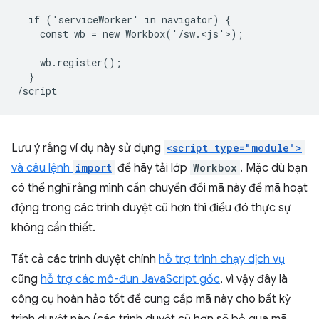
  if ('serviceWorker' in navigator) {

    const wb = new Workbox('/sw.<js'>)
;

    wb.register();

  }

Lưu ý rằng ví dụ này sử dụng
<script type="module">
và câu lệnh
import
để hãy tải lớp
Workbox
. Mặc dù bạn
có thể nghĩ rằng mình cần chuyển đổi mã này để mã hoạt
động trong các trình duyệt cũ hơn thì điều đó thực sự
không cần thiết.
Tất cả các trình duyệt chính
hỗ trợ trình chạy dịch vụ
cũng
hỗ trợ các mô-đun JavaScript gốc
, vì vậy đây là
công cụ hoàn hảo tốt để cung cấp mã này cho bất kỳ