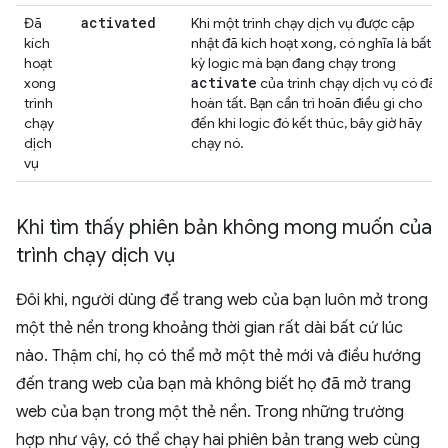
activated
Đã
Khi một trình chạy dịch vụ được cập
kích
nhật đã kích hoạt xong, có nghĩa là bất
hoạt
kỳ logic mà bạn đang chạy trong
activate
xong
của trình chạy dịch vụ có đã
trình
hoàn tất. Bạn cần trì hoãn điều gì cho
chạy
đến khi logic đó kết thúc, bây giờ hãy
dịch
chạy nó.
vụ
Khi tìm thấy phiên bản không mong muốn của
trình chạy dịch vụ
Đôi khi, người dùng để trang web của bạn luôn mở trong
một thẻ nền trong khoảng thời gian rất dài bất cứ lúc
nào. Thậm chí, họ có thể mở một thẻ mới và điều hướng
đến trang web của bạn mà không biết họ đã mở trang
web của bạn trong một thẻ nền. Trong những trường
hợp như vậy, có thể chạy hai phiên bản trang web cùng