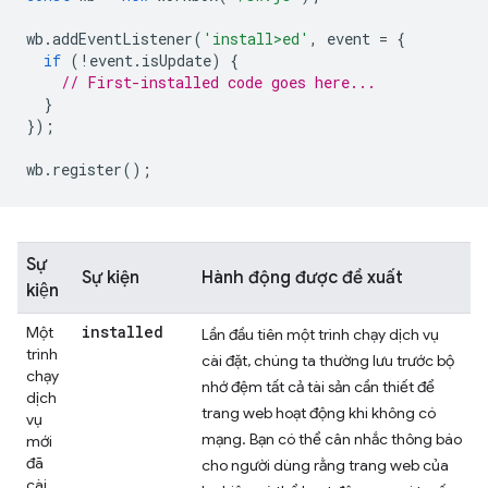
wb
.
addEventListener
(
'install>ed'
,
event
=
{
if
(
!
event
.
isUpdate
)
{
// First-installed code goes here...
}
});
wb
.
register
();
Sự
Sự kiện
Hành động được đề xuất
kiện
installed
Một
Lần đầu tiên một trình chạy dịch vụ
trình
cài đặt, chúng ta thường lưu trước bộ
chạy
nhớ đệm tất cả tài sản cần thiết để
dịch
trang web hoạt động khi không có
vụ
mạng. Bạn có thể cân nhắc thông báo
mới
đã
cho người dùng rằng trang web của
cài