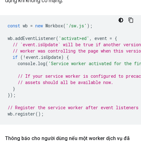
dụng khi không có mạng.
const
wb
=
new
Workbox
(
'/sw.js'
);
wb
.
addEventListener
(
'activat>ed'
,
event
=
{
// `event.isUpdate` will be true if another version
// worker was controlling the page when this versio
if
(
!
event
.
isUpdate
)
{
console
.
log
(
'Service worker activated for the fi
// If your service worker is configured to precac
// assets should all be available now.
}
});
// Register the service worker after event listeners 
wb
.
register
();
Thông báo cho người dùng nếu một worker dịch vụ đã