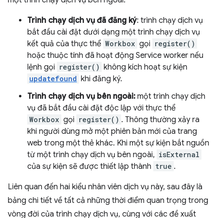
một trình chạy dịch vụ bên ngoài:
Trình chạy dịch vụ đã đăng ký
: trình chạy dịch vụ
bắt đầu cài đặt dưới dạng một trình chạy dịch vụ
kết quả của thực thể
Workbox
gọi
register()
hoặc thuộc tính đã hoạt động Service worker nếu
lệnh gọi
register()
không kích hoạt sự kiện
updatefound
khi đăng ký.
Trình chạy dịch vụ bên ngoài:
một trình chạy dịch
vụ đã bắt đầu cài đặt độc lập với thực thể
Workbox
gọi
register()
. Thông thường xảy ra
khi người dùng mở một phiên bản mới của trang
web trong một thẻ khác. Khi một sự kiện bắt nguồn
từ một trình chạy dịch vụ bên ngoài,
isExternal
của sự kiện sẽ được thiết lập thành
true
.
Liên quan đến hai kiểu nhân viên dịch vụ này, sau đây là
bảng chi tiết về tất cả những thời điểm quan trọng trong
vòng đời của trình chạy dịch vụ, cùng với các đề xuất