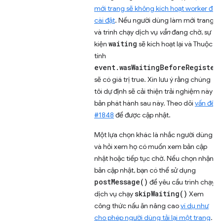
mới trang sẽ không kích hoạt worker đã
cài đặt
. Nếu người dùng làm mới trang
và trình chạy dịch vụ
vẫn
đang chờ, sự
waiting
kiện
sẽ kích hoạt lại và Thuộc
tính
event.wasWaitingBeforeRegister
sẽ có giá trị true. Xin lưu ý rằng chúng
tôi dự định sẽ cải thiện trải nghiệm này ở
bản phát hành sau này. Theo dõi
vấn đề
#1848
để được cập nhật.
Một lựa chọn khác là nhắc người dùng
và hỏi xem họ có muốn xem bản cập
nhật hoặc tiếp tục chờ. Nếu chọn nhận
bản cập nhật, bạn có thể sử dụng
postMessage()
để yêu cầu trình chạy
skipWaiting()
dịch vụ chạy
Xem
công thức nấu ăn nâng cao
ví dụ như
cho phép người dùng tải lại một trang
.