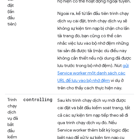
họ hiện có thể hoạt động ngoại tuyến.
đặt
(lần
Ngoài ra, kể từ lần đầu tiên trình chạy
đầu
dịch vụ cài đặt, trình chạy dịch vụ sẽ
tiên)
không sự kiện tìm nạp bị chặn cho lần
tải trang đó, bạn cũng có thể cân
nhắc việc lưu vào bộ nhớ đệm những
tài sản đã được tải (mặc dù điều này
không cần thiết nếu nội dung đã được
lưu trước trong bộ nhớ đệm). Nút
gửi
Service worker một danh sách các
URL để lưu vào bộ nhớ đệm
ví dụ ở
trên cho thấy cách thực hiện này.
controlling
Trình
Sau khi trình chạy dịch vụ mới được
chạy
cài đặt và bắt đầu kiểm soát trang, tất
dịch
cả các sự kiện tìm nạp tiếp theo sẽ đi
vụ đã
qua trình chạy dịch vụ đó. Nếu
bắt
Service worker thêm bất kỳ logic đặc
đầu
kiểm
biệt nào để xử lý sự kiện tìm nạp cụ