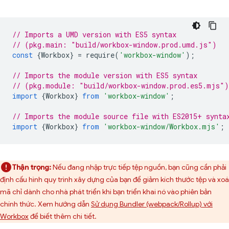
// Imports a UMD version with ES5 syntax
// (pkg.main: "build/workbox-window.prod.umd.js")
const
{
Workbox
}
=
require
(
'workbox-window'
);
// Imports the module version with ES5 syntax
// (pkg.module: "build/workbox-window.prod.es5.mjs")
import
{
Workbox
}
from
'workbox-window'
;
// Imports the module source file with ES2015+ synta
import
{
Workbox
}
from
'workbox-window/Workbox.mjs'
;
Thận trọng:
Nếu đang nhập trực tiếp tệp nguồn, bạn cũng cần phải
định cấu hình quy trình xây dựng của bạn để giảm kích thước tệp và xoá
mã chỉ dành cho nhà phát triển khi bạn triển khai nó vào phiên bản
chính thức. Xem hướng dẫn
Sử dụng Bundler (webpack/Rollup) với
Workbox
để biết thêm chi tiết.