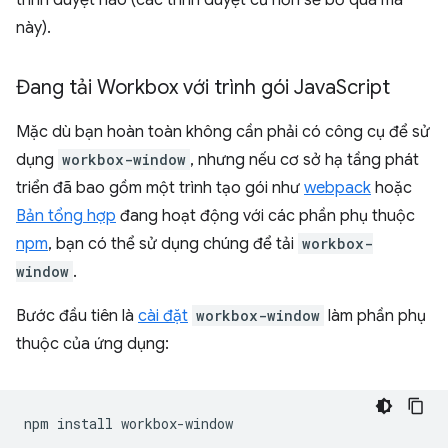
trình duyệt nào (các trình duyệt cũ hơn sẽ bỏ qua mã
này).
Đang tải Workbox với trình gói Java
Script
Mặc dù bạn hoàn toàn không cần phải có công cụ để sử
dụng
workbox-window
, nhưng nếu cơ sở hạ tầng phát
triển đã bao gồm một trình tạo gói như
webpack
hoặc
Bản tổng hợp
đang hoạt động với các phần phụ thuộc
npm
, bạn có thể sử dụng chúng để tải
workbox-
window
.
Bước đầu tiên là
cài đặt
workbox-window
làm phần phụ
thuộc của ứng dụng:
npm
install