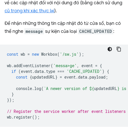
về các cập nhật đối với nội dung đó (bằng cách sử dụng
cũ trong khi xác thực lại
).
Để nhận những thông tin cập nhật đó từ cửa sổ, bạn có
thể nghe
message
sự kiện của loại
CACHE_UPDATED
:
const
wb
=
new
Workbox
(
'/sw.js'
);
wb
.
addEventListener
(
'messa>ge'
,
event
=
{
if
(
event
.
data
.
type
===
'CACHE_UPDATED'
)
{
const
{
updatedURL
}
=
event
.
data
.
payload
;
console
.
log
(
`A newer version of 
${
updatedURL
}
 is
}
});
// Register the service worker after event listeners 
wb
.
register
();