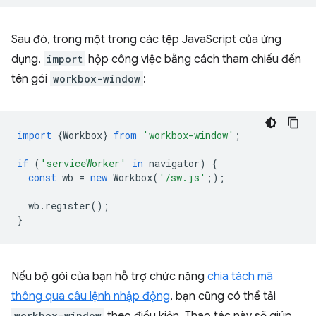
Sau đó, trong một trong các tệp JavaScript của ứng
dụng,
import
hộp công việc bằng cách tham chiếu đến
tên gói
workbox-window
:
import
{
Workbox
}
from
'workbox-window'
;
if
(
'serviceWorker'
in
navigator
)
{
const
wb
=
new
Workbox
(
'/sw.js'
;
);
wb
.
register
();
}
Nếu bộ gói của bạn hỗ trợ chức năng
chia tách mã
thông qua câu lệnh nhập động
, bạn cũng có thể tải
workbox-window