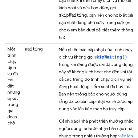
cập nhật khi trình chạy dịch vụ mới đã
kích hoạt và nếu bạn
đừng
gọi
skipWaiting
, bạn nên cho họ biết bản
cập nhật đang chờ xử lý trong sự kiện
chờ (xem bên dưới để biết thêm thông
tin).
waiting
Một
Nếu phiên bản cập nhật của trình chạy
trình
skipWaiting()
dịch vụ không gọi
chạy
trong khi đang được cài đặt, ứng dụng
dịch
này sẽ không kích hoạt cho đến khi tất
vụ đã
cả các trang do trình chạy dịch vụ hiện
cài
đặt
đang hoạt động kiểm soát đã huỷ tải.
nhưng
Bạn nên thông báo cho người dùng
bị kẹt
rằng đã có bản cập nhật và sẽ được áp
trong
dụng vào lần tiếp theo họ truy cập.
giai
đoạn
Cảnh báo!
nhà phát triển thường nhắc
chờ
người dùng tải lại để nhận bản cập nhật,
nhưng trong nhiều trường hợp
việc làm