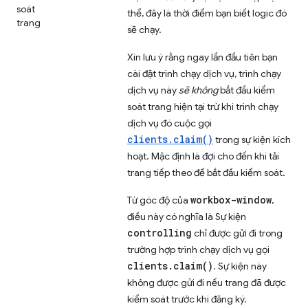
soát
thể, đây là thời điểm bạn biết logic đó
trang
sẽ chạy.
Xin lưu ý rằng ngay lần đầu tiên bạn
cài đặt trình chạy dịch vụ, trình chạy
dịch vụ này
sẽ không
bắt đầu kiểm
soát trang hiện tại trừ khi trình chạy
dịch vụ đó cuộc gọi
clients.claim()
trong sự kiện kích
hoạt. Mặc định là đợi cho đến khi tải
trang tiếp theo để bắt đầu kiểm soát.
workbox-window
Từ góc độ của
,
điều này có nghĩa là Sự kiện
controlling
chỉ được gửi đi trong
trường hợp trình chạy dịch vụ gọi
clients.claim()
. Sự kiện này
không được gửi đi nếu trang đã được
kiểm soát trước khi đăng ký.