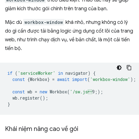
theo điều kiện. Thao tác này sẽ giúp
giảm kích thước gói chính trên trang của bạn.
Mặc dù
workbox-window
khá nhỏ, nhưng không có lý
do gì cần được tải bằng logic ứng dụng cốt lõi của trang
web, như trình chạy dịch vụ, về bản chất, là một cải tiến
tiến bộ.
if
(
'serviceWorker'
in
navigator
)
{
const
{
Workbox
}
=
await
import
(
'workbox-window'
);
const
wb
=
new
Workbox
(
'/sw.js
9;
);
wb
.
register
();
}
Khái niệm nâng cao về gói