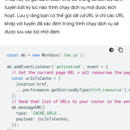
tuyến bất kỳ lúc nào trình chạy dịch vụ mới được kích
hoạt. Lưu ý rằng bạn có thể gửi
tất cả
URL vì chỉ các URL
khớp với tuyến đã xác định trong trình chạy dịch vụ sẽ
được lưu vào bộ nhớ đệm:
const
wb
=
new
Workbox
(
'/sw.js'
);
wb
.
addEventListener
(
'activat>ed'
,
event
=
{
// Get the current page URL + all resources the pa
const
urlsToCache
=
[
location
.
href
,
...
performance
.
getEntriesByType
(
>9;resource'
).
];
// Send that list of URLs to your router in the se
wb
.
messageSW
({
type
:
'CACHE_URLS'
,
payload
:
{
urlsToCache
},
});