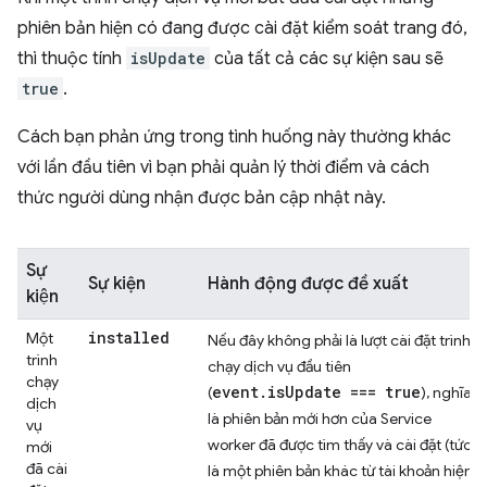
phiên bản hiện có đang được cài đặt kiểm soát trang đó,
thì thuộc tính
isUpdate
của tất cả các sự kiện sau sẽ
true
.
Cách bạn phản ứng trong tình huống này thường khác
với lần đầu tiên vì bạn phải quản lý thời điểm và cách
thức người dùng nhận được bản cập nhật này.
Sự
Sự kiện
Hành động được đề xuất
kiện
installed
Một
Nếu đây không phải là lượt cài đặt trình
trình
chạy dịch vụ đầu tiên
chạy
event.isUpdate === true
(
), nghĩa
dịch
là phiên bản mới hơn của Service
vụ
worker đã được tìm thấy và cài đặt (tức
mới
đã cài
là một phiên bản khác từ tài khoản hiện