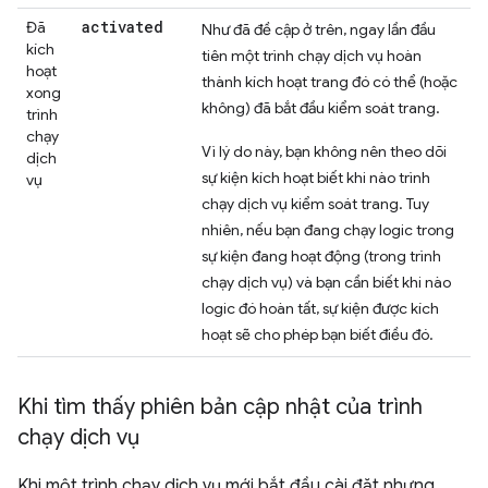
activated
Đã
Như đã đề cập ở trên, ngay lần đầu
kích
tiên một trình chạy dịch vụ hoàn
hoạt
thành kích hoạt trang đó có thể (hoặc
xong
không) đã bắt đầu kiểm soát trang.
trình
chạy
Vì lý do này, bạn không nên theo dõi
dịch
sự kiện kích hoạt biết khi nào trình
vụ
chạy dịch vụ kiểm soát trang. Tuy
nhiên, nếu bạn đang chạy logic trong
sự kiện đang hoạt động (trong trình
chạy dịch vụ) và bạn cần biết khi nào
logic đó hoàn tất, sự kiện được kích
hoạt sẽ cho phép bạn biết điều đó.
Khi tìm thấy phiên bản cập nhật của trình
chạy dịch vụ
Khi một trình chạy dịch vụ mới bắt đầu cài đặt nhưng