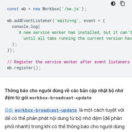
const
wb
=
new
Workbox
(
'/sw.js'
);
wb
.
addEventListener
(
'waiti>ng'
,
event
=
{
console
.
log
(
`A new service worker has installed, but it can'
`until all tabs running the current version hav
);
});
// Register the service worker after event listeners 
wb
.
register
();
Thông báo cho người dùng về các bản cập nhật bộ nhớ
đệm từ gói
workbox-broadcast-update
Gói
workbox-broadcast-update
là một cách tuyệt vời
để có thể phân phát nội dung từ bộ nhớ đệm (để phân
phối nhanh) trong khi có thể thông báo cho người dùng