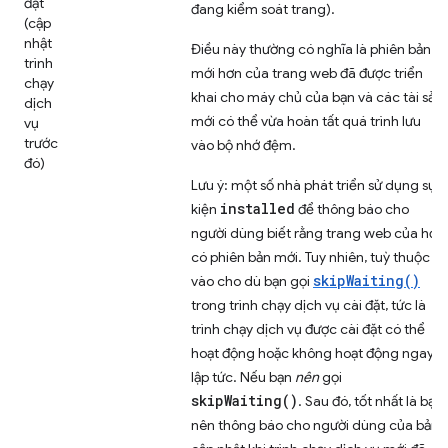
đặt
đang kiểm soát trang).
(cập
nhật
Điều này thường có nghĩa là phiên bản
trình
mới hơn của trang web đã được triển
chạy
khai cho máy chủ của bạn và các tài sản
dịch
mới có thể vừa hoàn tất quá trình lưu
vụ
trước
vào bộ nhớ đệm.
đó)
Lưu ý: một số nhà phát triển sử dụng sự
installed
kiện
để thông báo cho
người dùng biết rằng trang web của họ
có phiên bản mới. Tuy nhiên, tuỳ thuộc
skipWaiting()
vào cho dù bạn gọi
trong trình chạy dịch vụ cài đặt, tức là
trình chạy dịch vụ được cài đặt có thể
hoạt động hoặc không hoạt động ngay
lập tức. Nếu bạn
nên
gọi
skipWaiting()
. Sau đó, tốt nhất là bạn
nên thông báo cho người dùng của bản