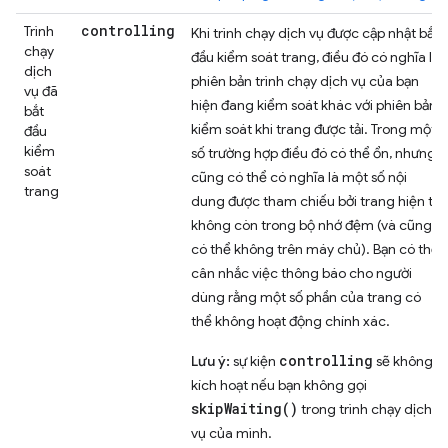
controlling
Trình
Khi trình chạy dịch vụ được cập nhật bắt
chạy
đầu kiểm soát trang, điều đó có nghĩa là
dịch
phiên bản trình chạy dịch vụ của bạn
vụ đã
hiện đang kiểm soát khác với phiên bản
bắt
kiểm soát khi trang được tải. Trong một
đầu
kiểm
số trường hợp điều đó có thể ổn, nhưng
soát
cũng có thể có nghĩa là một số nội
trang
dung được tham chiếu bởi trang hiện tại
không còn trong bộ nhớ đệm (và cũng
có thể không trên máy chủ). Bạn có thể
cân nhắc việc thông báo cho người
dùng rằng một số phần của trang có
thể không hoạt động chính xác.
controlling
Lưu ý:
sự kiện
sẽ không
kích hoạt nếu bạn không gọi
skipWaiting()
trong trình chạy dịch
vụ của mình.