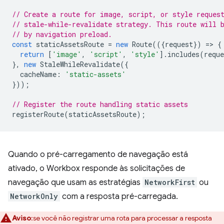
// Create a route for image, script, or style reques
// stale-while-revalidate strategy. This route will 
// by navigation preload.
const
staticAssetsRoute
=
new
Route
(({
request
})
=
>
{
return
[
'image'
,
'script'
,
'style'
].
includes
(
reque
},
new
StaleWhileRevalidate
({
cacheName
:
'static-assets'
}));
// Register the route handling static assets
registerRoute
(
staticAssetsRoute
);
Quando o pré-carregamento de navegação está
ativado, o Workbox responde às solicitações de
navegação que usam as estratégias
NetworkFirst
ou
NetworkOnly
com a resposta pré-carregada.
Aviso
:se você não registrar uma rota para processar a resposta