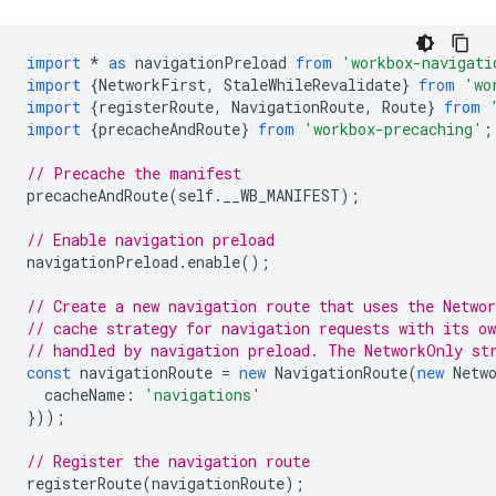
import
*
as
navigationPreload
from
'workbox-navigati
import
{
NetworkFirst
,
StaleWhileRevalidate
}
from
'wo
import
{
registerRoute
,
NavigationRoute
,
Route
}
from
import
{
precacheAndRoute
}
from
'workbox-precaching'
;
// Precache the manifest
precacheAndRoute
(
self
.
__WB_MANIFEST
);
// Enable navigation preload
navigationPreload
.
enable
();
// Create a new navigation route that uses the Networ
// cache strategy for navigation requests with its o
// handled by navigation preload. The NetworkOnly st
const
navigationRoute
=
new
NavigationRoute
(
new
Netw
cacheName
:
'navigations'
}));
// Register the navigation route
registerRoute
(
navigationRoute
);