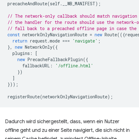
precacheAndRoute
(
self
.
__WB_MANIFEST
);
// The network-only callback should match navigation
// the handler for the route should use the network-o
// fall back to a precached offline page in case the 
const
networkOnlyNavigationRoute
=
new
Route
(({
reque
return
request
.
mode
===
'navigate'
;
},
new
NetworkOnly
({
plugins
:
[
new
PrecacheFallbackPlugin
({
fallbackURL
:
'/offline.html'
})
]
}));
registerRoute
(
networkOnlyNavigationRoute
);
Dadurch wird sichergestellt, dass, wenn ein Nutzer
offline geht und zu einer Seite navigiert, die sich nicht in