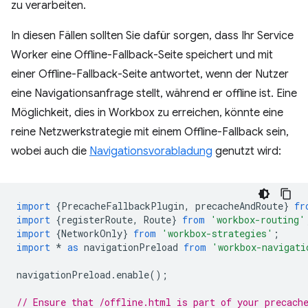
zu verarbeiten.
In diesen Fällen sollten Sie dafür sorgen, dass Ihr Service
Worker eine Offline-Fallback-Seite speichert und mit
einer Offline-Fallback-Seite antwortet, wenn der Nutzer
eine Navigationsanfrage stellt, während er offline ist. Eine
Möglichkeit, dies in Workbox zu erreichen, könnte eine
reine Netzwerkstrategie mit einem Offline-Fallback sein,
wobei auch die
Navigationsvorabladung
genutzt wird:
import
{
PrecacheFallbackPlugin
,
precacheAndRoute
}
fr
import
{
registerRoute
,
Route
}
from
'workbox-routing'
import
{
NetworkOnly
}
from
'workbox-strategies'
;
import
*
as
navigationPreload
from
'workbox-navigati
navigationPreload
.
enable
();
// Ensure that /offline.html is part of your precach