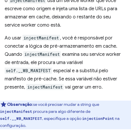
o
injectManifest
usa um service worker que você
escreve como origem e injeta uma lista de URLs para
armazenar em cache, deixando o restante do seu
service worker como está.
Ao usar
injectManifest
, você é responsável por
conectar a lógica de pré-armazenamento em cache.
Quando
injectManifest
examina seu service worker
de entrada, ele procura uma variável
self.__WB_MANIFEST
especial e a substitui pelo
manifesto de pré-cache. Se essa variável não estiver
presente,
injectManifest
vai gerar um erro.
Observação
:se você precisar mudar a string que
procura para algo diferente de
injectManifest
, especifique a opção
na
self.__WB_MANIFEST
injectionPoint
configuração.