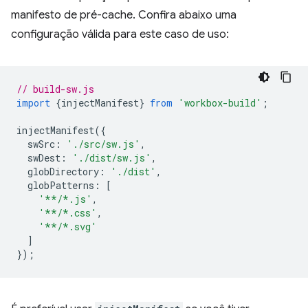
manifesto de pré-cache. Confira abaixo uma
configuração válida para este caso de uso:
// build-sw.js
import
{
injectManifest
}
from
'workbox-build'
;
injectManifest
({
swSrc
:
'./src/sw.js'
,
swDest
:
'./dist/sw.js'
,
globDirectory
:
'./dist'
,
globPatterns
:
[
'**/*.js'
,
'**/*.css'
,
'**/*.svg'
]
});