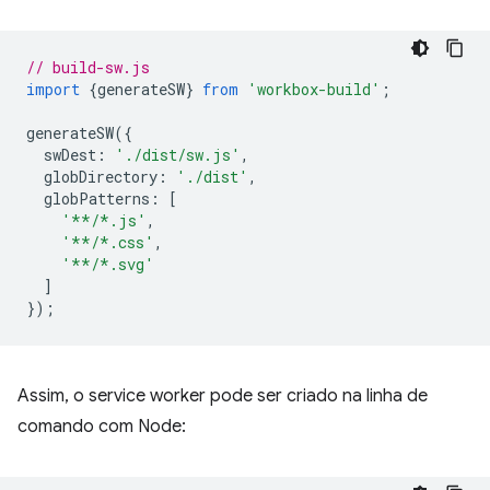
// build-sw.js
import
{
generateSW
}
from
'workbox-build'
;
generateSW
({
swDest
:
'./dist/sw.js'
,
globDirectory
:
'./dist'
,
globPatterns
:
[
'**/*.js'
,
'**/*.css'
,
'**/*.svg'
]
});
Assim, o service worker pode ser criado na linha de
comando com Node: