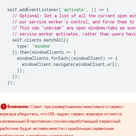
self
.
addEventListener
(
'activate'
,
()
=
>
{
// Optional: Get a list of all the current open wi
// our service worker's control, and force them to
// This can "unbreak" any open windows/tabs as soo
// service worker activates, rather than users hav
self
.
clients
.
matchAll
({
type
:
'window'
}).
then
(
windowClients
=
>
{
windowClients
.
forEach
((
windowClient
)
=
>
{
windowClient
.
navigate
(
windowClient
.
url
);
});
});
});
Внимание:
Совет: при развертывании неактивного сервис-
воркера убедитесь, что URL-адрес сервис-воркера остается
неизменным! В противном случае неработающий сервисный
работник будет активен вместе с ошибочным сервисным
работником, и проблемы сохранятся.