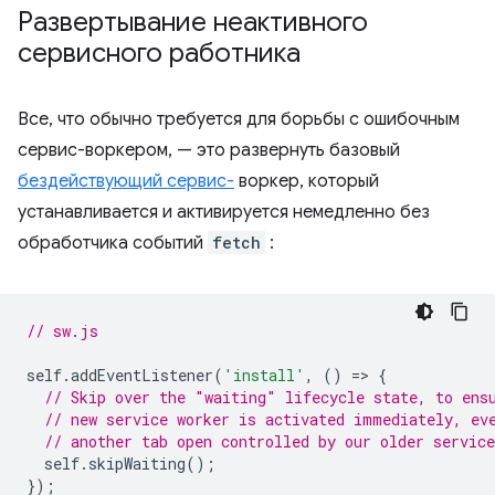
Развертывание неактивного
сервисного работника
Все, что обычно требуется для борьбы с ошибочным
сервис-воркером, — это развернуть базовый
бездействующий сервис-
воркер, который
устанавливается и активируется немедленно без
обработчика событий
fetch
:
// sw.js
self
.
addEventListener
(
'install'
,
()
=
>
{
// Skip over the "waiting" lifecycle state, to ens
// new service worker is activated immediately, ev
// another tab open controlled by our older service
self
.
skipWaiting
();
});